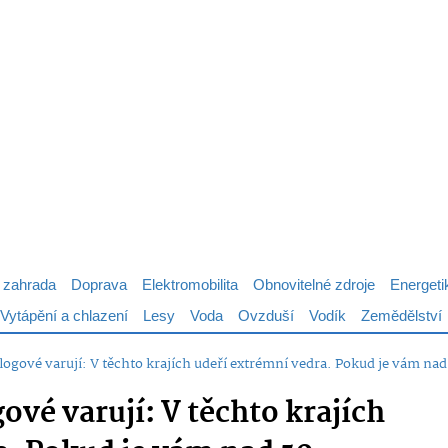
 zahrada
Doprava
Elektromobilita
Obnovitelné zdroje
Energeti
Vytápění a chlazení
Lesy
Voda
Ovzduší
Vodík
Zemědělství
ogové varují: V těchto krajích udeří extrémní vedra. Pokud je vám nad 
vé varují: V těchto krajích