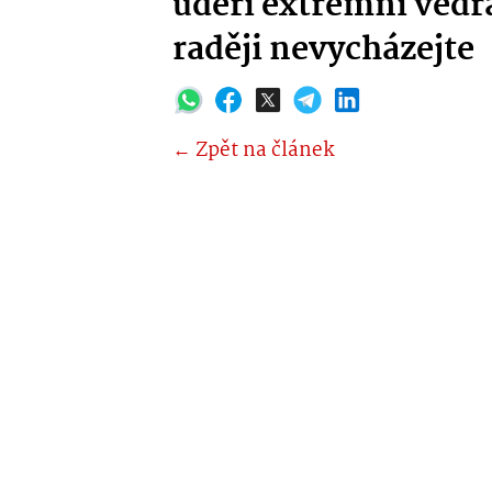
udeří extrémní vedr
raději nevycházejte
← Zpět na článek