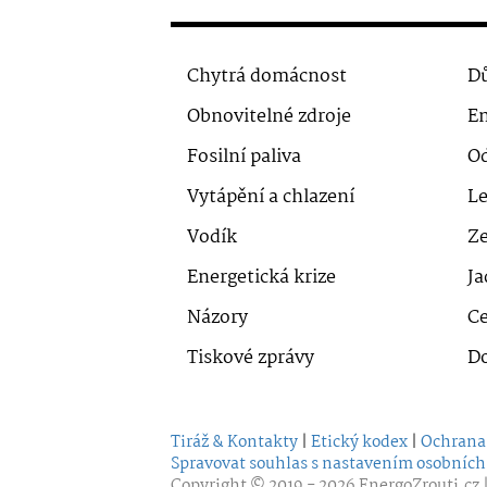
Chytrá domácnost
Dů
Obnovitelné zdroje
En
Fosilní paliva
O
Vytápění a chlazení
Le
Vodík
Ze
Energetická krize
Ja
Názory
Ce
Tiskové zprávy
D
Tiráž & Kontakty
|
Etický kodex
|
Ochrana
Spravovat souhlas s nastavením osobních
Copyright © 2019 - 2026
EnergoZrouti.cz