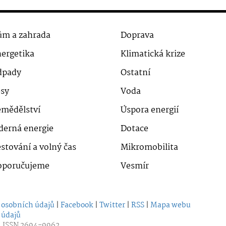
m a zahrada
Doprava
ergetika
Klimatická krize
dpady
Ostatní
sy
Voda
mědělství
Úspora energií
derná energie
Dotace
stování a volný čas
Mikromobilita
oporučujeme
Vesmír
 osobních údajů
|
Facebook
|
Twitter
|
RSS
|
Mapa webu
 údajů
| ISSN 2694-9962