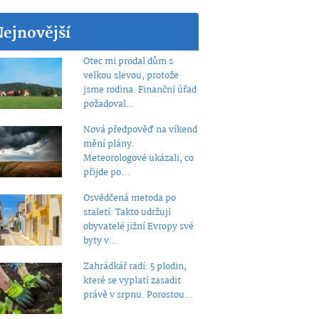
Nejnovější
Otec mi prodal dům s
velkou slevou, protože
jsme rodina. Finanční úřad
požadoval...
Nová předpověď na víkend
mění plány.
Meteorologové ukázali, co
přijde po...
Osvědčená metoda po
staletí: Takto udržují
obyvatelé jižní Evropy své
byty v...
Zahrádkář radí: 5 plodin,
které se vyplatí zasadit
právě v srpnu. Porostou...