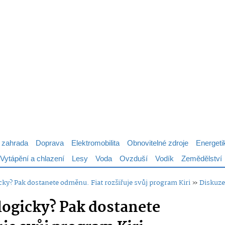
 zahrada
Doprava
Elektromobilita
Obnovitelné zdroje
Energeti
Vytápění a chlazení
Lesy
Voda
Ovzduší
Vodík
Zemědělství
icky? Pak dostanete odměnu. Fiat rozšiřuje svůj program Kiri
»
Diskuze
logicky? Pak dostanete