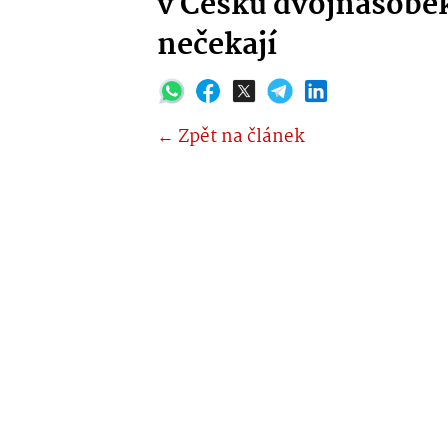
v Česku dvojnásobek.
nečekají
← Zpět na článek