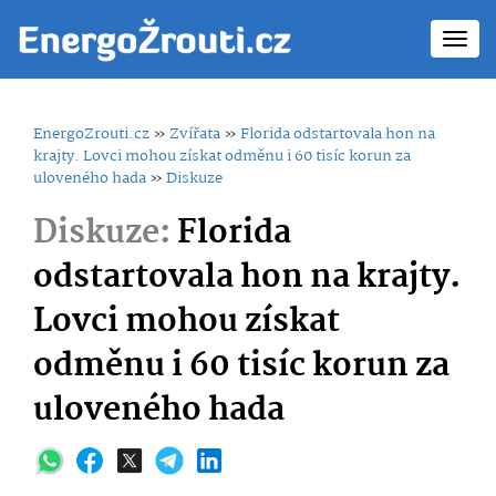
Toggl
navig
EnergoZrouti.cz
»
Zvířata
»
Florida odstartovala hon na
krajty. Lovci mohou získat odměnu i 60 tisíc korun za
uloveného hada
»
Diskuze
Diskuze:
Florida
odstartovala hon na krajty.
Lovci mohou získat
odměnu i 60 tisíc korun za
uloveného hada