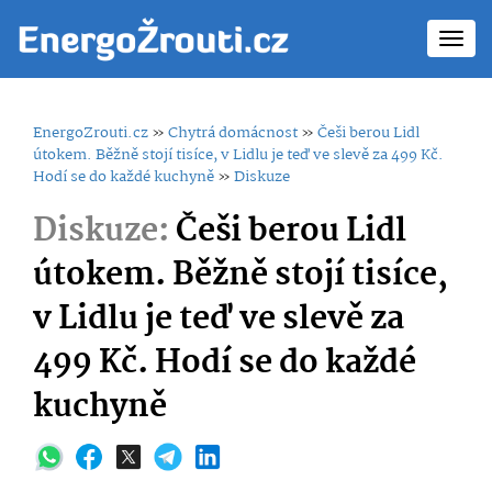
Toggl
navig
EnergoZrouti.cz
»
Chytrá domácnost
»
Češi berou Lidl
útokem. Běžně stojí tisíce, v Lidlu je teď ve slevě za 499 Kč.
Hodí se do každé kuchyně
»
Diskuze
Diskuze:
Češi berou Lidl
útokem. Běžně stojí tisíce,
v Lidlu je teď ve slevě za
499 Kč. Hodí se do každé
kuchyně