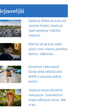
Nejnovější
Dálkový klíček od auta má
skrytou funkci, která se
hodí zejména v těchto
vedrech....
Dítě by už od 8 let mělo
platit svou vlastní platební
kartou. Odborníci...
Extrémní vedra končí.
Česko čeká několik dnů
deště a výrazná změna
počasí
Sezónní ovoce zbytečně
nekupujte. Interaktivní
mapa odhaluje místa, kde
si ho...