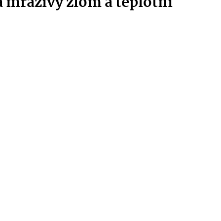
á mrazivý zlom a teplotní