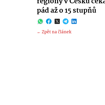
regiony v Česku ček
pád až o 15 stupňů
← Zpět na článek