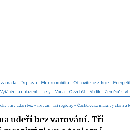
 zahrada
Doprava
Elektromobilita
Obnovitelné zdroje
Energeti
Vytápění a chlazení
Lesy
Voda
Ovzduší
Vodík
Zemědělství
cká vlna udeří bez varování. Tři regiony v Česku čeká mrazivý zlom a t
na udeří bez varování. Tři