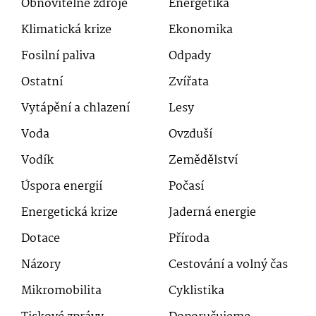
Obnovitelné zdroje
Energetika
Klimatická krize
Ekonomika
Fosilní paliva
Odpady
Ostatní
Zvířata
Vytápění a chlazení
Lesy
Voda
Ovzduší
Vodík
Zemědělství
Úspora energií
Počasí
Energetická krize
Jaderná energie
Dotace
Příroda
Názory
Cestování a volný čas
Mikromobilita
Cyklistika