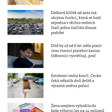
Dálkový klíček od auta má
skrytou funkci, která se hodí
zejména v těchto vedrech.
Stačí jedno tlačítko dlouze
podržet
Dítě by už od 8 let mělo platit
svou vlastní platební kartou.
Odborníci vysvětlují, proč
Extrémní vedra končí. Česko
čeká několik dnů deště a
výrazná změna počasí
Žena omylem vyhodila do
koše výherní los na 24 milionů