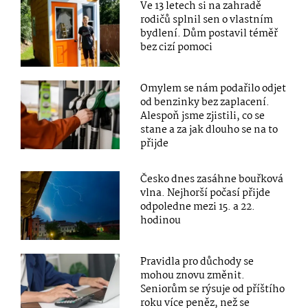
Ve 13 letech si na zahradě
rodičů splnil sen o vlastním
bydlení. Dům postavil téměř
bez cizí pomoci
Omylem se nám podařilo odjet
od benzinky bez zaplacení.
Alespoň jsme zjistili, co se
stane a za jak dlouho se na to
přijde
Česko dnes zasáhne bouřková
vlna. Nejhorší počasí přijde
odpoledne mezi 15. a 22.
hodinou
Pravidla pro důchody se
mohou znovu změnit.
Seniorům se rýsuje od příštího
roku více peněz, než se