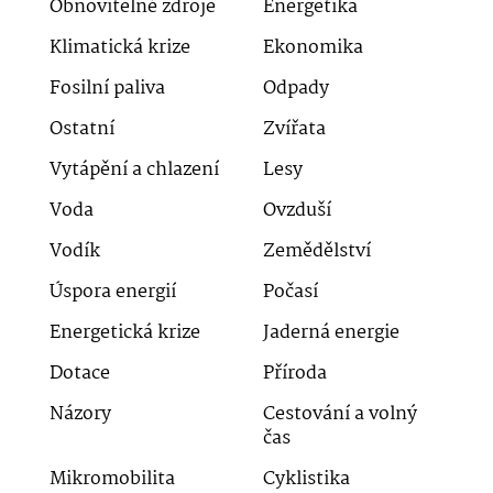
Obnovitelné zdroje
Energetika
Klimatická krize
Ekonomika
Fosilní paliva
Odpady
Ostatní
Zvířata
Vytápění a chlazení
Lesy
Voda
Ovzduší
Vodík
Zemědělství
Úspora energií
Počasí
Energetická krize
Jaderná energie
Dotace
Příroda
Názory
Cestování a volný
čas
Mikromobilita
Cyklistika