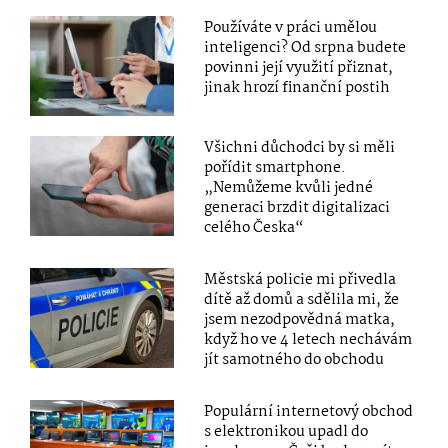
Používáte v práci umělou
inteligenci? Od srpna budete
povinni její využití přiznat,
jinak hrozí finanční postih
Všichni důchodci by si měli
pořídit smartphone.
„Nemůžeme kvůli jedné
generaci brzdit digitalizaci
celého Česka“
Městská policie mi přivedla
dítě až domů a sdělila mi, že
jsem nezodpovědná matka,
když ho ve 4 letech nechávám
jít samotného do obchodu
Populární internetový obchod
s elektronikou upadl do