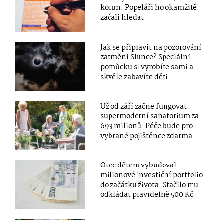
korun. Popeláři ho okamžitě
začali hledat
Jak se připravit na pozorování
zatmění Slunce? Speciální
pomůcku si vyrobíte sami a
skvěle zabavíte děti
Už od září začne fungovat
supermoderní sanatorium za
693 milionů. Péče bude pro
vybrané pojištěnce zdarma
Otec dětem vybudoval
milionové investiční portfolio
do začátku života. Stačilo mu
odkládat pravidelně 500 Kč