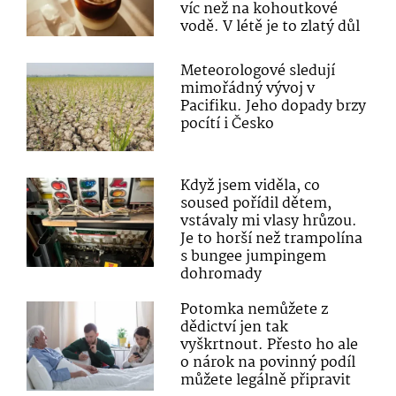
víc než na kohoutkové
vodě. V létě je to zlatý důl
Meteorologové sledují
mimořádný vývoj v
Pacifiku. Jeho dopady brzy
pocítí i Česko
Když jsem viděla, co
soused pořídil dětem,
vstávaly mi vlasy hrůzou.
Je to horší než trampolína
s bungee jumpingem
dohromady
Potomka nemůžete z
dědictví jen tak
vyškrtnout. Přesto ho ale
o nárok na povinný podíl
můžete legálně připravit