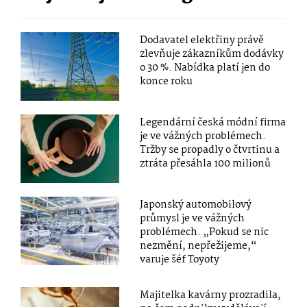
Dodavatel elektřiny právě
zlevňuje zákazníkům dodávky
o 30 %. Nabídka platí jen do
konce roku
Legendární česká módní firma
je ve vážných problémech.
Tržby se propadly o čtvrtinu a
ztráta přesáhla 100 milionů
Japonský automobilový
průmysl je ve vážných
problémech. „Pokud se nic
nezmění, nepřežijeme,“
varuje šéf Toyoty
Majitelka kavárny prozradila,