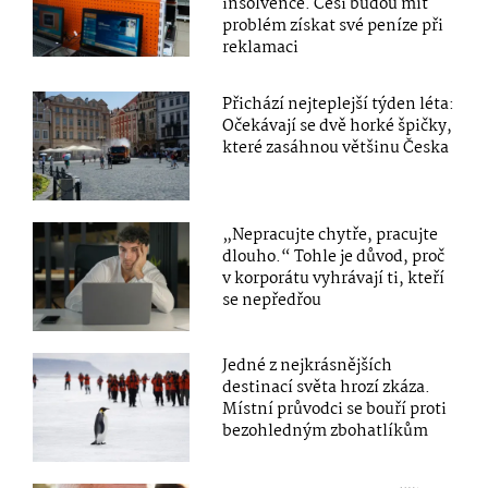
insolvence. Češi budou mít
problém získat své peníze při
reklamaci
Přichází nejteplejší týden léta:
Očekávají se dvě horké špičky,
které zasáhnou většinu Česka
„Nepracujte chytře, pracujte
dlouho.“ Tohle je důvod, proč
v korporátu vyhrávají ti, kteří
se nepředřou
Jedné z nejkrásnějších
destinací světa hrozí zkáza.
Místní průvodci se bouří proti
bezohledným zbohatlíkům