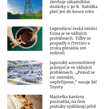
zlevňuje zákazníkům
dodávky o 30 %. Nabídka
platí jen do konce roku
Legendární česká módní
firma je ve vážných
problémech. Tržby se
propadly o čtvrtinu a
ztráta přesáhla 100
milionů
Japonský automobilový
průmysl je ve vážných
problémech. „Pokud se
nic nezmění,
nepřežijeme,“ varuje šéf
Toyoty
Majitelka kavárny
prozradila, na čem
podniky vydělávají ještě