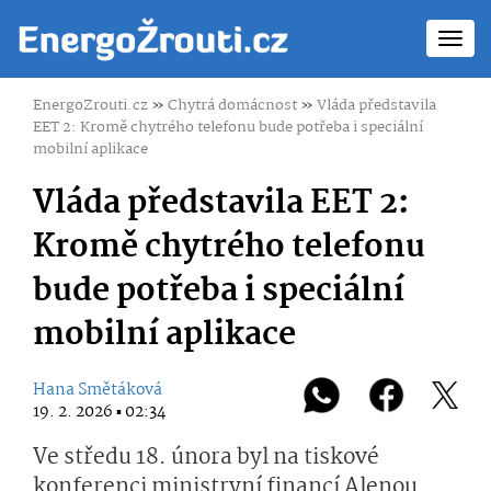
Toggl
navig
EnergoZrouti.cz
»
Chytrá domácnost
»
Vláda představila
EET 2: Kromě chytrého telefonu bude potřeba i speciální
mobilní aplikace
Vláda představila EET 2:
Kromě chytrého telefonu
bude potřeba i speciální
mobilní aplikace
Hana Smětáková
19. 2. 2026 ▪ 02:34
Ve středu 18. února byl na tiskové
konferenci ministryní financí Alenou