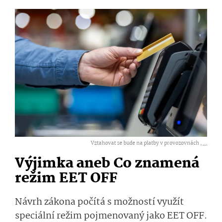
Vztahovat se bude na platby v provozovnách ,
...
Výjimka aneb Co znamená
režim EET OFF
Návrh zákona počítá s možností využít
speciální režim pojmenovaný jako EET OFF.