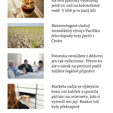
na čem podniky vydělávají
ještě víc než na kohoutkové
vodě. V létě je to zlatý důl
Meteorologové sledují
mimořádný vývoj v Pacifiku.
Jeho dopady brzy pocítí i
Česko
Potomka nemůžete z dědictví
jen tak vyškrtnout. Přesto ho
ale o nárok na povinný podíl
můžete legálně připravit
Markéta našla ve výdejním
boxu cizí balíček a spustila
pátrání na internetu, kdo si
vyzvedl ten její. Reakce lidí
byly překvapivé