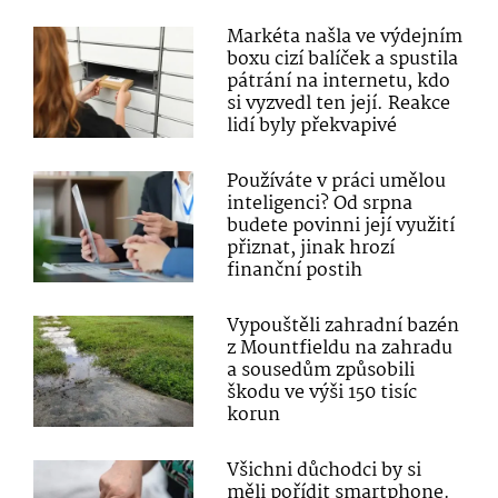
Markéta našla ve výdejním
boxu cizí balíček a spustila
pátrání na internetu, kdo
si vyzvedl ten její. Reakce
lidí byly překvapivé
Používáte v práci umělou
inteligenci? Od srpna
budete povinni její využití
přiznat, jinak hrozí
finanční postih
Vypouštěli zahradní bazén
z Mountfieldu na zahradu
a sousedům způsobili
škodu ve výši 150 tisíc
korun
Všichni důchodci by si
měli pořídit smartphone.