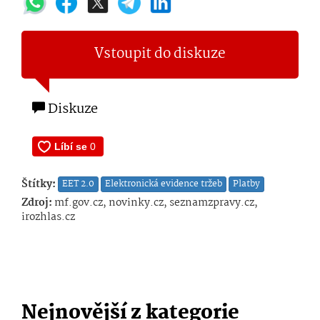
Vstoupit do diskuze
Diskuze
Štítky:
EET 2.0
Elektronická evidence tržeb
Platby
Zdroj:
mf.gov.cz, novinky.cz, seznamzpravy.cz,
irozhlas.cz
Nejnovější z kategorie