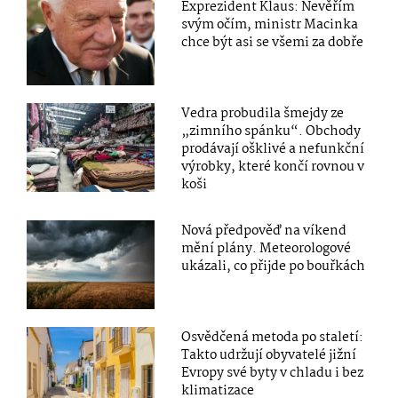
Exprezident Klaus: Nevěřím
svým očím, ministr Macinka
chce být asi se všemi za dobře
Vedra probudila šmejdy ze
„zimního spánku“. Obchody
prodávají ošklivé a nefunkční
výrobky, které končí rovnou v
koši
Nová předpověď na víkend
mění plány. Meteorologové
ukázali, co přijde po bouřkách
Osvědčená metoda po staletí:
Takto udržují obyvatelé jižní
Evropy své byty v chladu i bez
klimatizace