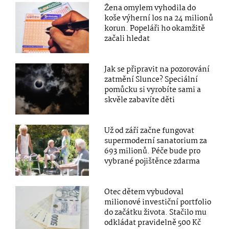
Žena omylem vyhodila do
koše výherní los na 24 milionů
korun. Popeláři ho okamžitě
začali hledat
Jak se připravit na pozorování
zatmění Slunce? Speciální
pomůcku si vyrobíte sami a
skvěle zabavíte děti
Už od září začne fungovat
supermoderní sanatorium za
693 milionů. Péče bude pro
vybrané pojištěnce zdarma
Otec dětem vybudoval
milionové investiční portfolio
do začátku života. Stačilo mu
odkládat pravidelně 500 Kč