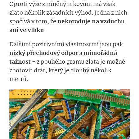
Oproti výše zmíněným kovům má však
zlato několik zásadních výhod. Jedna z nich
spočívá v tom, že
nekoroduje na vzduchu
ani ve vlhku
.
Dalšími pozitivními vlastnostmi jsou pak
nízký přechodový odpor
a
mimořádná
tažnost
- z pouhého gramu zlata je možné
zhotovit drát, který je dlouhý několik
metrů.