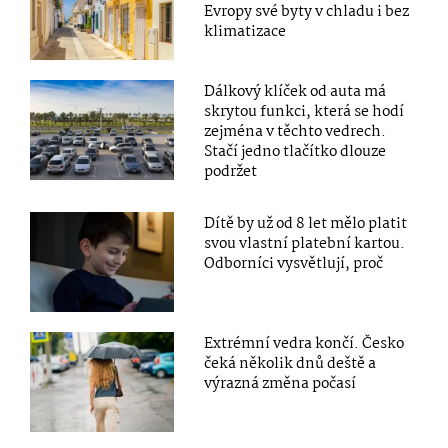
Evropy své byty v chladu i bez
klimatizace
Dálkový klíček od auta má
skrytou funkci, která se hodí
zejména v těchto vedrech.
Stačí jedno tlačítko dlouze
podržet
Dítě by už od 8 let mělo platit
svou vlastní platební kartou.
Odborníci vysvětlují, proč
Extrémní vedra končí. Česko
čeká několik dnů deště a
výrazná změna počasí