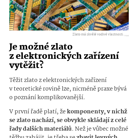
Zlato má skvělé vodivé vlastnosti. ,
...
Je možné zlato
z elektronických zařízení
vytěžit?
Těžit zlato z elektronických zařízení
v teoretické rovině lze, nicméně praxe bývá
o poznání komplikovanější.
V první řadě platí, že
komponenty, v nichž
se zlato nachází, se obvykle skládají z celé
řady dalších materiálů
. Než je vůbec možné
těžbu zahájit, je třeba se
zbavit levných