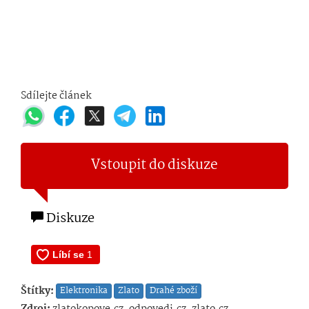
Sdílejte článek
Vstoupit do diskuze
Diskuze
Štítky:
Elektronika
Zlato
Drahé zboží