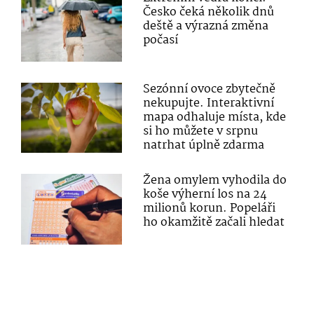
Česko čeká několik dnů
deště a výrazná změna
počasí
Sezónní ovoce zbytečně
nekupujte. Interaktivní
mapa odhaluje místa, kde
si ho můžete v srpnu
natrhat úplně zdarma
Žena omylem vyhodila do
koše výherní los na 24
milionů korun. Popeláři
ho okamžitě začali hledat