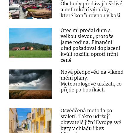
Obchody prodávají ošklivé
a nefunkční výrobky,
které končí rovnou v koši
Otec mi prodal dům s
velkou slevou, protože
jsme rodina. Finanční
úřad požadoval doplacení
kvůli rozdílu oproti tržní
ceně
Nová předpověď na víkend
mění plány.
Meteorologové ukázali, co
přijde po bouřkách
Osvědčená metoda po
staletí: Takto udržují
obyvatelé jižní Evropy své
byty v chladu i bez