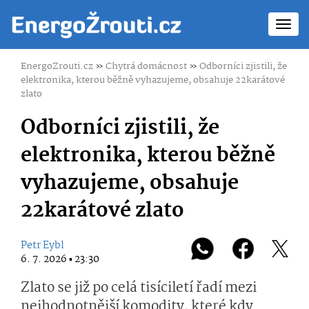
Toggl
navig
EnergoZrouti.cz
»
Chytrá domácnost
»
Odborníci zjistili, že
elektronika, kterou běžně vyhazujeme, obsahuje 22karátové
zlato
Odborníci zjistili, že
elektronika, kterou běžně
vyhazujeme, obsahuje
22karátové zlato
Petr Eybl
6. 7. 2026 ▪ 23:30
Zlato se již po celá tisíciletí řadí mezi
nejhodnotnější komodity, které kdy