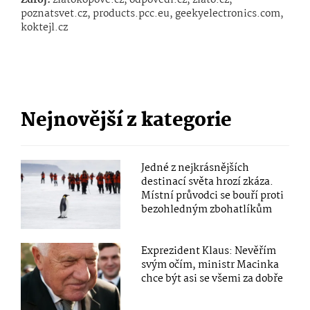
Zdroj:
zlatokopove.cz, odpovedi.cz, zlato.cz,
poznatsvet.cz, products.pcc.eu, geekyelectronics.com,
koktejl.cz
Nejnovější z kategorie
Jedné z nejkrásnějších
destinací světa hrozí zkáza.
Místní průvodci se bouří proti
bezohledným zbohatlíkům
Exprezident Klaus: Nevěřím
svým očím, ministr Macinka
chce být asi se všemi za dobře