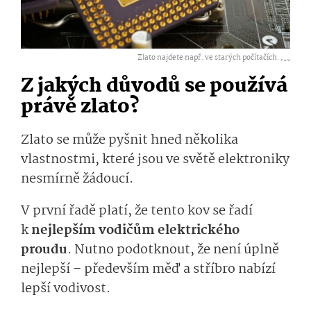
Zlato najdete např. ve starých počítačích. ,
...
Z jakých důvodů se používá
právě zlato?
Zlato se může pyšnit hned několika
vlastnostmi, které jsou ve světě elektroniky
nesmírně žádoucí.
V první řadě platí, že tento kov se řadí
k
nejlepším vodičům elektrického
proudu
. Nutno podotknout, že není úplně
nejlepší – především měď a stříbro nabízí
lepší vodivost.