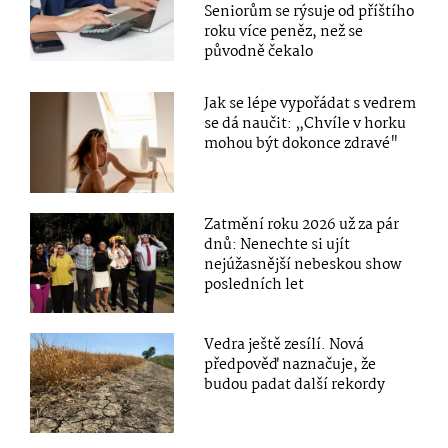
Seniorům se rýsuje od příštího
roku více peněz, než se
původně čekalo
Jak se lépe vypořádat s vedrem
se dá naučit: „Chvíle v horku
mohou být dokonce zdravé"
Zatmění roku 2026 už za pár
dnů: Nenechte si ujít
nejúžasnější nebeskou show
posledních let
Vedra ještě zesílí. Nová
předpověď naznačuje, že
budou padat další rekordy