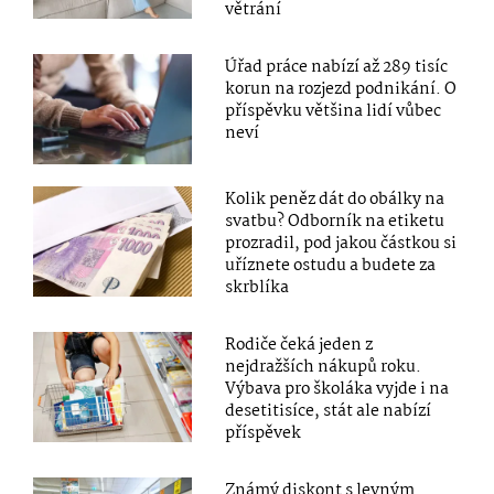
větrání
Úřad práce nabízí až 289 tisíc
korun na rozjezd podnikání. O
příspěvku většina lidí vůbec
neví
Kolik peněz dát do obálky na
svatbu? Odborník na etiketu
prozradil, pod jakou částkou si
uříznete ostudu a budete za
skrblíka
Rodiče čeká jeden z
nejdražších nákupů roku.
Výbava pro školáka vyjde i na
desetitisíce, stát ale nabízí
příspěvek
Známý diskont s levným