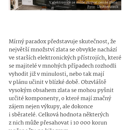
V elektronice se může skrývat cenné zlato.
Foto
: Shutterstock
Mírný paradox představuje skutečnost, že
největší množství zlata se obvykle nachází
ve starších elektronických přístrojích, které
se majitelé v mnohých případech rozhodli
vyhodit již v minulosti, nebo tak mají
v plánu učinit v blízké době. Obzvláště
vysokým obsahem zlata se mohou pyšnit
určité komponenty, o které mají značný
zájem nejen výkupy, ale dokonce
i sběratelé. Celková hodnota některých
z nich může přesahovat i 10 000 korun