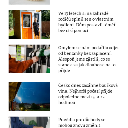
Ve 13 letech si na zahradě
rodičů splnil sen o vlastním
bydlení. Dům postavil téměř
bez cizí pomoci
Omylem se nám podařilo odjet
od benzinky bez zaplacení.
Alespoň jsme zjistili, co se
stane a za jak dlouho se na to
přijde
Česko dnes zasáhne bouřková
vlna. Nejhorší počasí přijde
odpoledne mezi 15. a 22.
hodinou
Pravidla pro důchody se
mohou znovu změnit.