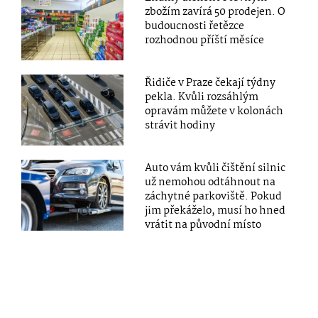
zbožím zavírá 50 prodejen. O
budoucnosti řetězce
rozhodnou příští měsíce
Řidiče v Praze čekají týdny
pekla. Kvůli rozsáhlým
opravám můžete v kolonách
strávit hodiny
Auto vám kvůli čištění silnic
už nemohou odtáhnout na
záchytné parkoviště. Pokud
jim překáželo, musí ho hned
vrátit na původní místo