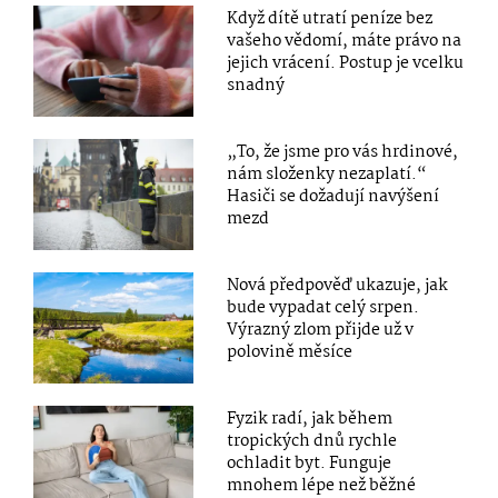
Když dítě utratí peníze bez
vašeho vědomí, máte právo na
jejich vrácení. Postup je vcelku
snadný
„To, že jsme pro vás hrdinové,
nám složenky nezaplatí.“
Hasiči se dožadují navýšení
mezd
Nová předpověď ukazuje, jak
bude vypadat celý srpen.
Výrazný zlom přijde už v
polovině měsíce
Fyzik radí, jak během
tropických dnů rychle
ochladit byt. Funguje
mnohem lépe než běžné