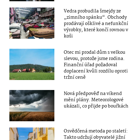
Vedra probudila šmejdy ze
„zimního spánku“. Obchody
prodávají ošklivé a nefunkční
výrobky, které končí rovnou v
koši
Otec mi prodal dům s velkou
slevou, protože jsme rodina.
Finanční úřad požadoval
doplacení kvůli rozdílu oproti
tržní ceně
Nová předpověď na víkend
mění plány. Meteorologové
ukázali, co přijde po bouřkách
Osvědčená metoda po staletí:
Takto udržují obyvatelé jižní