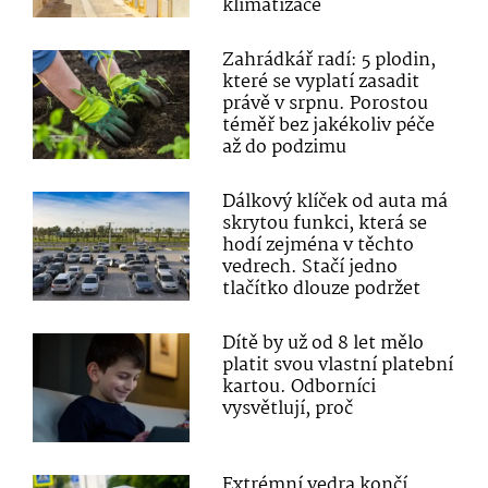
klimatizace
Zahrádkář radí: 5 plodin,
které se vyplatí zasadit
právě v srpnu. Porostou
téměř bez jakékoliv péče
až do podzimu
Dálkový klíček od auta má
skrytou funkci, která se
hodí zejména v těchto
vedrech. Stačí jedno
tlačítko dlouze podržet
Dítě by už od 8 let mělo
platit svou vlastní platební
kartou. Odborníci
vysvětlují, proč
Extrémní vedra končí.