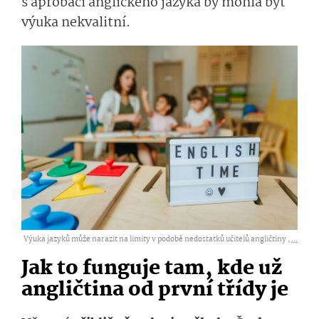
s aprobací anglického jazyka by mohla být
výuka nekvalitní.
Výuka jazyků může narazit na limity v podobě nedostatků učitelů angličtiny ,
...
Jak to funguje tam, kde už
angličtina od první třídy je