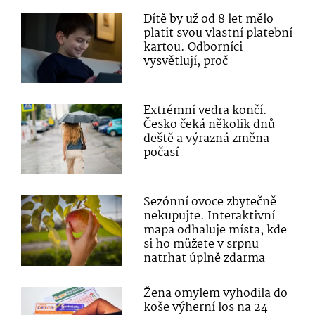
Dítě by už od 8 let mělo
platit svou vlastní platební
kartou. Odborníci
vysvětlují, proč
Extrémní vedra končí.
Česko čeká několik dnů
deště a výrazná změna
počasí
Sezónní ovoce zbytečně
nekupujte. Interaktivní
mapa odhaluje místa, kde
si ho můžete v srpnu
natrhat úplně zdarma
Žena omylem vyhodila do
koše výherní los na 24