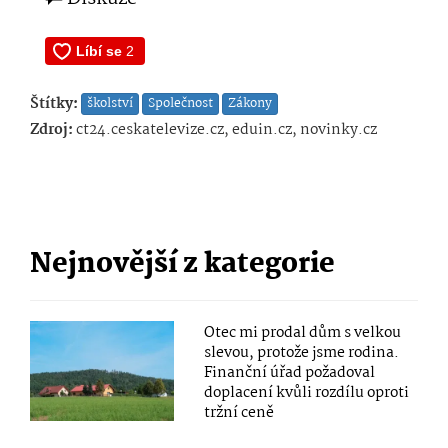
Štítky:
školství
Společnost
Zákony
Zdroj:
ct24.ceskatelevize.cz, eduin.cz, novinky.cz
Nejnovější z kategorie
Otec mi prodal dům s velkou
slevou, protože jsme rodina.
Finanční úřad požadoval
doplacení kvůli rozdílu oproti
tržní ceně