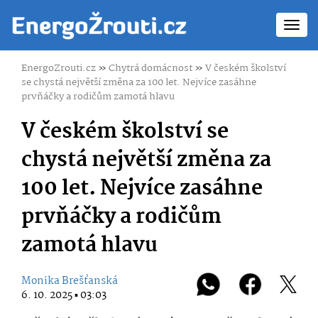
Toggl
navig
EnergoZrouti.cz
»
Chytrá domácnost
»
V českém školství
se chystá největší změna za 100 let. Nejvíce zasáhne
prvňáčky a rodičům zamotá hlavu
V českém školství se
chystá největší změna za
100 let. Nejvíce zasáhne
prvňáčky a rodičům
zamotá hlavu
Monika Brešťanská
6. 10. 2025 ▪ 03:03