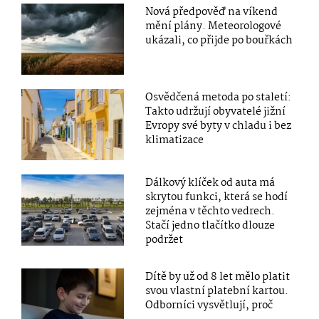
Nová předpověď na víkend
mění plány. Meteorologové
ukázali, co přijde po bouřkách
Osvědčená metoda po staletí:
Takto udržují obyvatelé jižní
Evropy své byty v chladu i bez
klimatizace
Dálkový klíček od auta má
skrytou funkci, která se hodí
zejména v těchto vedrech.
Stačí jedno tlačítko dlouze
podržet
Dítě by už od 8 let mělo platit
svou vlastní platební kartou.
Odborníci vysvětlují, proč