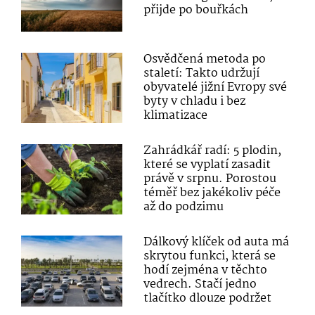
přijde po bouřkách
Osvědčená metoda po
staletí: Takto udržují
obyvatelé jižní Evropy své
byty v chladu i bez
klimatizace
Zahrádkář radí: 5 plodin,
které se vyplatí zasadit
právě v srpnu. Porostou
téměř bez jakékoliv péče
až do podzimu
Dálkový klíček od auta má
skrytou funkci, která se
hodí zejména v těchto
vedrech. Stačí jedno
tlačítko dlouze podržet