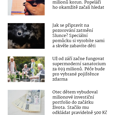
milionů korun. Popeláři
ho okamžitě začali hledat
Jak se připravit na
pozorování zatmění
Slunce? Speciální
pomůcku si vyrobíte sami
a skvěle zabavíte děti
Už od září začne fungovat
supermoderní sanatorium
za 693 milionů. Péče bude
pro vybrané pojištěnce
zdarma
Otec dětem vybudoval
milionové investiční
portfolio do začátku
života. Stačilo mu
odkládat pravidelně 500 Kč