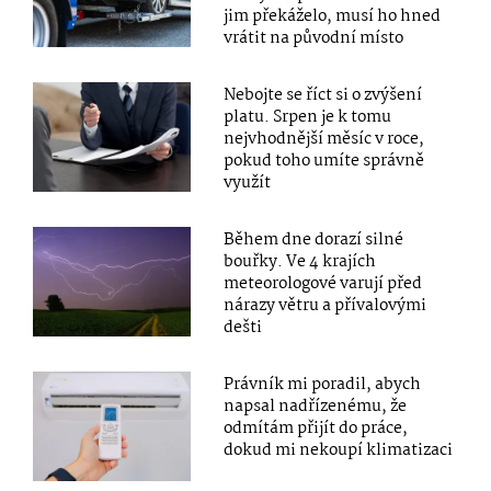
jim překáželo, musí ho hned
vrátit na původní místo
Nebojte se říct si o zvýšení
platu. Srpen je k tomu
nejvhodnější měsíc v roce,
pokud toho umíte správně
využít
Během dne dorazí silné
bouřky. Ve 4 krajích
meteorologové varují před
nárazy větru a přívalovými
dešti
Právník mi poradil, abych
napsal nadřízenému, že
odmítám přijít do práce,
dokud mi nekoupí klimatizaci