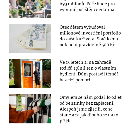
693 milionů. Péče bude pro
vybrané pojištěnce zdarma
Otec dětem vybudoval
milionové investiční portfolio
do začátku života. Stačilo mu
odkládat pravidelně 500 Kč
Ve 13 letech si na zahradě
rodičů splnil sen o vlastním
bydlení. Dům postavil téměř
bez cizí pomoci
Omylem se nám podařilo odjet
od benzinky bez zaplacení.
Alespoň jsme zjistili, co se
stane a za jak dlouho se na to
přijde