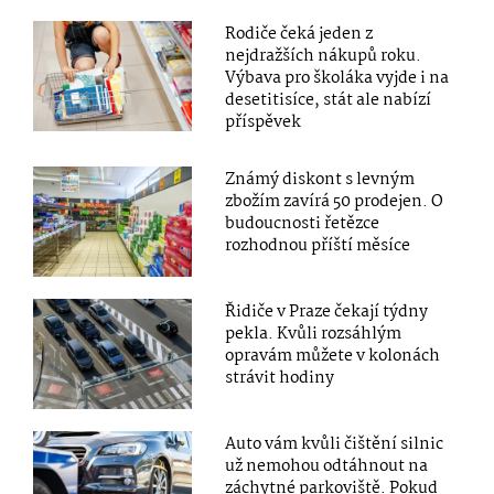
Rodiče čeká jeden z
nejdražších nákupů roku.
Výbava pro školáka vyjde i na
desetitisíce, stát ale nabízí
příspěvek
Známý diskont s levným
zbožím zavírá 50 prodejen. O
budoucnosti řetězce
rozhodnou příští měsíce
Řidiče v Praze čekají týdny
pekla. Kvůli rozsáhlým
opravám můžete v kolonách
strávit hodiny
Auto vám kvůli čištění silnic
už nemohou odtáhnout na
záchytné parkoviště. Pokud