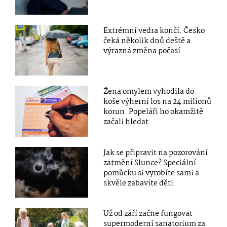
Extrémní vedra končí. Česko
čeká několik dnů deště a
výrazná změna počasí
Žena omylem vyhodila do
koše výherní los na 24 milionů
korun. Popeláři ho okamžitě
začali hledat
Jak se připravit na pozorování
zatmění Slunce? Speciální
pomůcku si vyrobíte sami a
skvěle zabavíte děti
Už od září začne fungovat
supermoderní sanatorium za