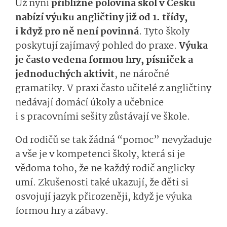
Už nyní
přibližně polovina škol v Česku
nabízí výuku angličtiny již od 1. třídy,
i když pro ně není povinná
. Tyto školy
poskytují zajímavý pohled do praxe.
Výuka
je často vedena formou hry, písniček a
jednoduchých aktivit
, ne náročné
gramatiky. V praxi často učitelé z angličtiny
nedávají domácí úkoly a učebnice
i s pracovními sešity zůstávají ve škole.
Od rodičů se tak žádná “pomoc” nevyžaduje
a vše je v kompetenci školy, která si je
vědoma toho, že ne každý rodič anglicky
umí. Zkušenosti také ukazují, že děti si
osvojují jazyk přirozeněji, když je výuka
formou hry a zábavy.