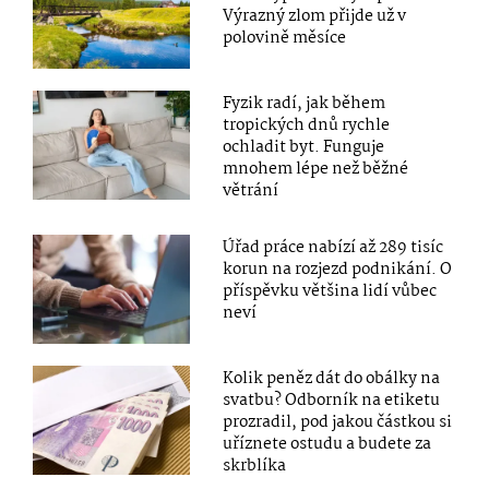
Výrazný zlom přijde už v
polovině měsíce
Fyzik radí, jak během
tropických dnů rychle
ochladit byt. Funguje
mnohem lépe než běžné
větrání
Úřad práce nabízí až 289 tisíc
korun na rozjezd podnikání. O
příspěvku většina lidí vůbec
neví
Kolik peněz dát do obálky na
svatbu? Odborník na etiketu
prozradil, pod jakou částkou si
uříznete ostudu a budete za
skrblíka