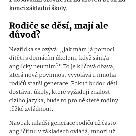
z dosavadní úrovně A2 na úroveň B1 už na
konci základní školy
.
Rodiče se děsí, mají ale
důvod?
Nezřídka se ozývá: „Jak mám já pomoci
dítěti s domácím úkolem, když sám/a
anglicky neumím?“ To je klíčová obava,
která nová povinnost vyvolává u mnoha
rodičů starší generace. Pokud budou děti
dostávat úkoly, které vyžadují znalost
cizího jazyka, bude to pro některé rodiny
těžké zvládnout.
Naopak mladší generace rodičů už často
angličtinu v základech ovládá, mnozí už