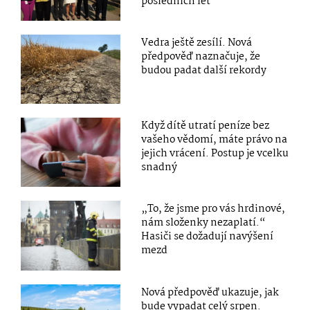
posledních let
Vedra ještě zesílí. Nová
předpověď naznačuje, že
budou padat další rekordy
Když dítě utratí peníze bez
vašeho vědomí, máte právo na
jejich vrácení. Postup je vcelku
snadný
„To, že jsme pro vás hrdinové,
nám složenky nezaplatí.“
Hasiči se dožadují navýšení
mezd
Nová předpověď ukazuje, jak
bude vypadat celý srpen.