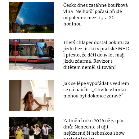
Česko dnes zasáhne bouřková
vlna. Nejhorší počasí přijde
odpoledne mezi 15. a 22.
hodinou
11letý chlapec dostal pokutu za
jízdu bez lístku v pražské MHD
i přesto, že děti do 15 let mají
jízdu zdarma. Revizor s
dítětem neměl slitování
Jak se lépe vypořádat s vedrem
se dá naučit: „Chvíle v horku
mohou být dokonce zdravé"
Zatmění roku 2026 už za pár
dnů: Nenechte si ujít
nejúžasnější nebeskou show