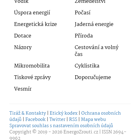
Vodík
Zemědělství
Úspora energií
Počasí
Energetická krize
Jaderná energie
Dotace
Příroda
Názory
Cestování a volný
čas
Mikromobilita
Cyklistika
Tiskové zprávy
Doporučujeme
Vesmír
Tiráž & Kontakty
|
Etický kodex
|
Ochrana osobních
údajů
|
Facebook
|
Twitter
|
RSS
|
Mapa webu
Spravovat souhlas s nastavením osobních údajů
Copyright © 2019 - 2026
EnergoZrouti.cz
| ISSN 2694-
9962