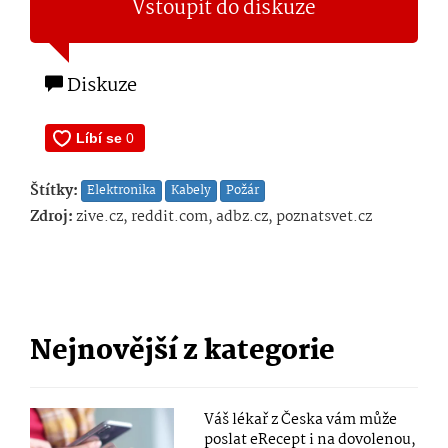
Vstoupit do diskuze
Diskuze
Štítky:
Elektronika
Kabely
Požár
Zdroj:
zive.cz, reddit.com, adbz.cz, poznatsvet.cz
Nejnovější z kategorie
Váš lékař z Česka vám může
poslat eRecept i na dovolenou,