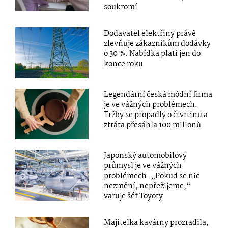
soukromí
Dodavatel elektřiny právě
zlevňuje zákazníkům dodávky
o 30 %. Nabídka platí jen do
konce roku
Legendární česká módní firma
je ve vážných problémech.
Tržby se propadly o čtvrtinu a
ztráta přesáhla 100 milionů
Japonský automobilový
průmysl je ve vážných
problémech. „Pokud se nic
nezmění, nepřežijeme,“
varuje šéf Toyoty
Majitelka kavárny prozradila,