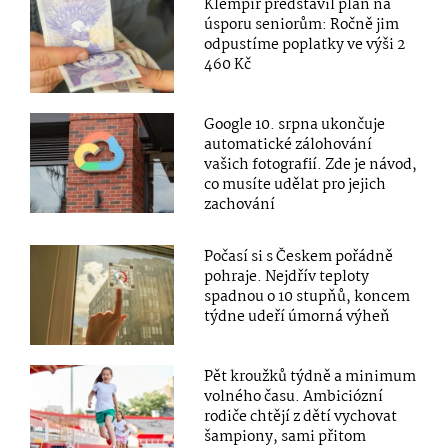
Klempíř představil plán na
úsporu seniorům: Ročně jim
odpustíme poplatky ve výši 2
460 Kč
Google 10. srpna ukončuje
automatické zálohování
vašich fotografií. Zde je návod,
co musíte udělat pro jejich
zachování
Počasí si s Českem pořádně
pohraje. Nejdřív teploty
spadnou o 10 stupňů, koncem
týdne udeří úmorná výheň
Pět kroužků týdně a minimum
volného času. Ambiciózní
rodiče chtějí z dětí vychovat
šampiony, sami přitom