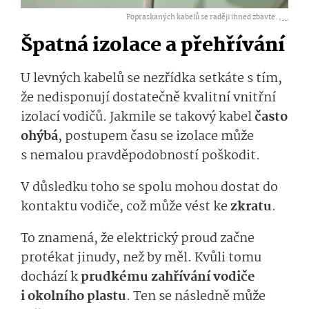
Popraskaných kabelů se raději ihned zbavte. ,
...
Špatná izolace a přehřívání
U levných kabelů se nezřídka setkáte s tím,
že nedisponují dostatečně kvalitní vnitřní
izolací vodičů. Jakmile se takový kabel
často
ohýbá
, postupem času se izolace může
s nemalou pravděpodobností poškodit.
V důsledku toho se spolu mohou dostat do
kontaktu vodiče, což může vést ke
zkratu
.
To znamená, že elektrický proud začne
protékat jinudy, než by měl. Kvůli tomu
dochází k
prudkému zahřívání vodiče
i okolního plastu
. Ten se následně může