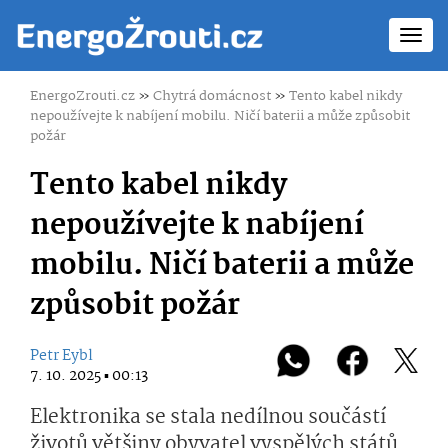
Toggl
navig
EnergoZrouti.cz
»
Chytrá domácnost
»
Tento kabel nikdy
nepoužívejte k nabíjení mobilu. Ničí baterii a může způsobit
požár
Tento kabel nikdy
nepoužívejte k nabíjení
mobilu. Ničí baterii a může
způsobit požár
Petr Eybl
7. 10. 2025 ▪ 00:13
Elektronika se stala nedílnou součástí
životů většiny obyvatel vyspělých států.