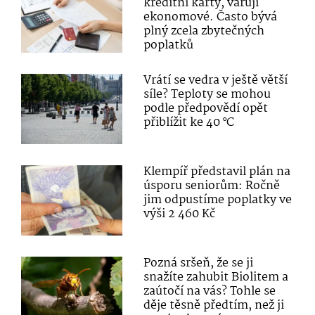
kreditní karty, varují
ekonomové. Často bývá
plný zcela zbytečných
poplatků
Vrátí se vedra v ještě větší
síle? Teploty se mohou
podle předpovědí opět
přiblížit ke 40 °C
Klempíř představil plán na
úsporu seniorům: Ročně
jim odpustíme poplatky ve
výši 2 460 Kč
Pozná sršeň, že se ji
snažíte zahubit Biolitem a
zaútočí na vás? Tohle se
děje těsně předtím, než ji