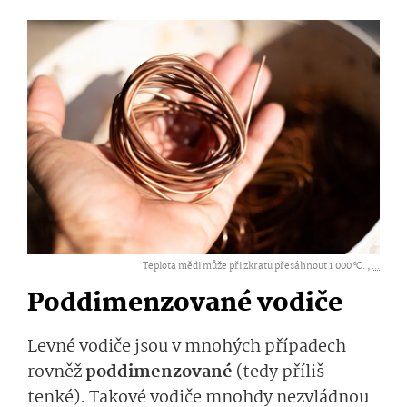
Teplota mědi může při zkratu přesáhnout 1 000 °C. ,
...
Poddimenzované vodiče
Levné vodiče jsou v mnohých případech
rovněž
poddimen­zované
(tedy příliš
tenké). Takové vodiče mnohdy nezvládnou