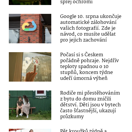
sprej ochromí
Google 10. srpna ukončuje
automatické zálohování
vašich fotografií. Zde je
návod, co musíte udělat
pro jejich zachování
Počasí si s Českem
pořádně pohraje. Nejdřív
teploty spadnou o 10
stupňů, koncem týdne
udeří úmorná výheň
Rodiče mi přestěhováním
z bytu do domu zničili
dětství. Děti jsou v bytech
často šťastnější, ukazují
průzkumy
Pět kroužků týdně a