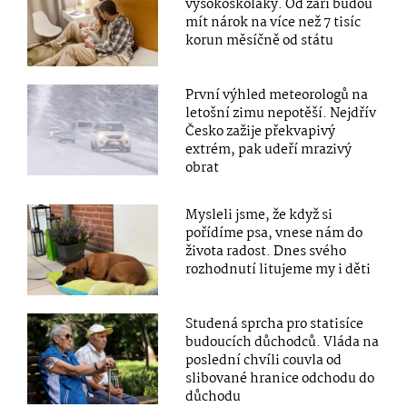
vysokoškoláky. Od září budou
mít nárok na více než 7 tisíc
korun měsíčně od státu
První výhled meteorologů na
letošní zimu nepotěší. Nejdřív
Česko zažije překvapivý
extrém, pak udeří mrazivý
obrat
Mysleli jsme, že když si
pořídíme psa, vnese nám do
života radost. Dnes svého
rozhodnutí litujeme my i děti
Studená sprcha pro statisíce
budoucích důchodců. Vláda na
poslední chvíli couvla od
slibované hranice odchodu do
důchodu