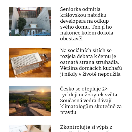
Seniorka odmítla
královskou nabídku
developera na odkup
svého domu. Ten jí ho
nakonec kolem dokola
obestavěl
Na sociálních sítích se
rozjela debata k čemu je
ostnatá strana struhadla.
Většina domácích kuchařů
ji nikdy v životě nepoužila
Česko se otepluje 2×
rychleji než zbytek světa.
Současná vedra dávají
klimatologům skutečně za
pravdu
Zkontrolujte si výpis z