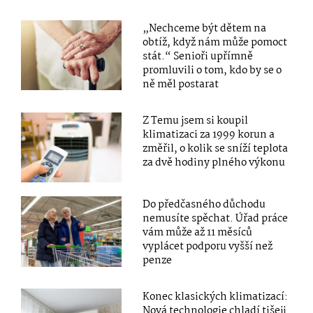
„Nechceme být dětem na
obtíž, když nám může pomoct
stát.“ Senioři upřímně
promluvili o tom, kdo by se o
ně měl postarat
Z Temu jsem si koupil
klimatizaci za 1999 korun a
změřil, o kolik se sníží teplota
za dvě hodiny plného výkonu
Do předčasného důchodu
nemusíte spěchat. Úřad práce
vám může až 11 měsíců
vyplácet podporu vyšší než
penze
Konec klasických klimatizací:
Nová technologie chladí tišeji