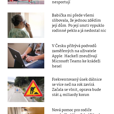
nesportují
Babička mi přede všemi
slibovala, že jednou zdědím
její dům. Po její smrti vypuklo
rodinné peklo a já nedostal nic
V Česku přibývá podvodů
zaměřených na uživatele
Apple. Hackeři zneužívají
Microsoft Teams ke krádeži
hesel
Frekventovaný úsek dálnice
se více než na rok zavírá.
Začala se vlnit, oprava bude
stát 4 miliardy korun
Nová pomoc pro rodiče