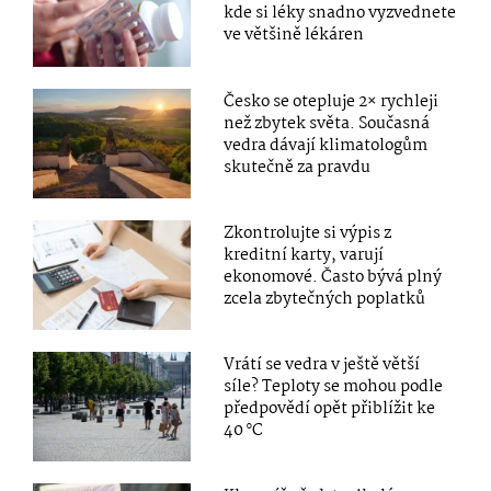
kde si léky snadno vyzvednete
ve většině lékáren
Česko se otepluje 2× rychleji
než zbytek světa. Současná
vedra dávají klimatologům
skutečně za pravdu
Zkontrolujte si výpis z
kreditní karty, varují
ekonomové. Často bývá plný
zcela zbytečných poplatků
Vrátí se vedra v ještě větší
síle? Teploty se mohou podle
předpovědí opět přiblížit ke
40 °C