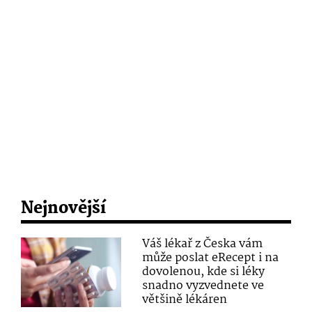
Nejnovější
Váš lékař z Česka vám
může poslat eRecept i na
dovolenou, kde si léky
snadno vyzvednete ve
většině lékáren