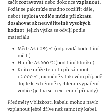
začít
roztavovat
nebo dokonce
vzplanout
.
Požár se pak může snadno rozšířit dále,
neboť
teplota vodiče může při zkratu
dosahovat až neuvěřitelně vysokých
hodnot
. Jejich výška se odvíjí podle
materiálu:
Měď: Až 1 085 °C (odpovídá bodu tání
mědi).
Hliník: Až 660 °C (bod tání hliníku).
Krátce může teplota přesáhnout
i 2 000 °C, nicméně v takovém případě
dojde k extrémně rychlému vypaření
vodiče (jedná se o extrémní případy).
Předměty v blízkosti kabelu mohou navíc
vzplanout ještě dříve než samotný kabel.