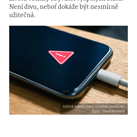
Není divu, neboť dokáže být nesmírně
užitečná.
Určité kabely není vhodné používat.
Foto
: Shutterstock