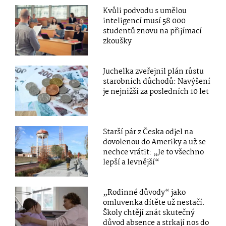
Kvůli podvodu s umělou
inteligencí musí 58 000
studentů znovu na přijímací
zkoušky
Juchelka zveřejnil plán růstu
starobních důchodů: Navýšení
je nejnižší za posledních 10 let
Starší pár z Česka odjel na
dovolenou do Ameriky a už se
nechce vrátit: „Je to všechno
lepší a levnější“
„Rodinné důvody“ jako
omluvenka dítěte už nestačí.
Školy chtějí znát skutečný
důvod absence a strkají nos do