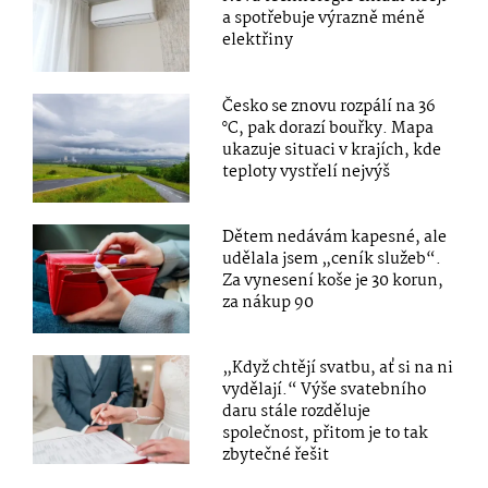
a spotřebuje výrazně méně
elektřiny
Česko se znovu rozpálí na 36
°C, pak dorazí bouřky. Mapa
ukazuje situaci v krajích, kde
teploty vystřelí nejvýš
Dětem nedávám kapesné, ale
udělala jsem „ceník služeb“.
Za vynesení koše je 30 korun,
za nákup 90
„Když chtějí svatbu, ať si na ni
vydělají.“ Výše svatebního
daru stále rozděluje
společnost, přitom je to tak
zbytečné řešit