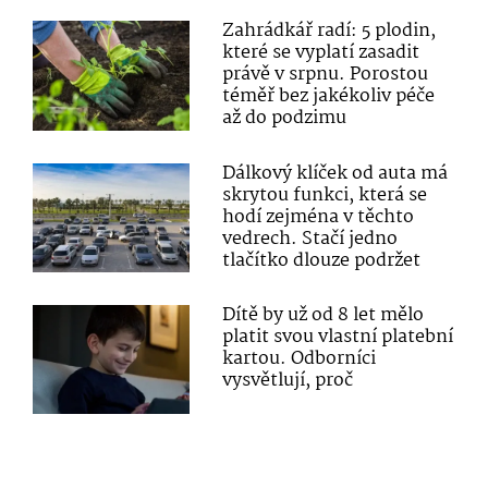
Zahrádkář radí: 5 plodin,
které se vyplatí zasadit
právě v srpnu. Porostou
téměř bez jakékoliv péče
až do podzimu
Dálkový klíček od auta má
skrytou funkci, která se
hodí zejména v těchto
vedrech. Stačí jedno
tlačítko dlouze podržet
Dítě by už od 8 let mělo
platit svou vlastní platební
kartou. Odborníci
vysvětlují, proč