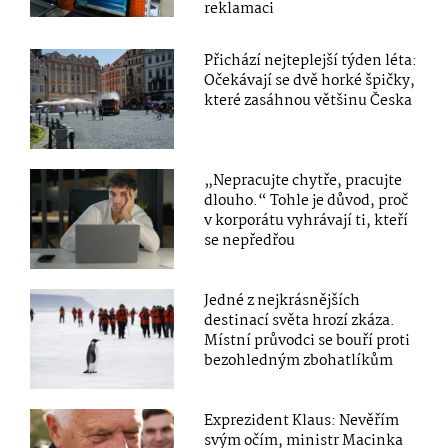
reklamaci
Přichází nejteplejší týden léta:
Očekávají se dvě horké špičky,
které zasáhnou většinu Česka
„Nepracujte chytře, pracujte
dlouho.“ Tohle je důvod, proč
v korporátu vyhrávají ti, kteří
se nepředřou
Jedné z nejkrásnějších
destinací světa hrozí zkáza.
Místní průvodci se bouří proti
bezohledným zbohatlíkům
Exprezident Klaus: Nevěřím
svým očím, ministr Macinka