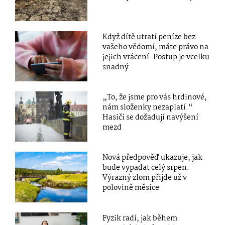
Když dítě utratí peníze bez
vašeho vědomí, máte právo na
jejich vrácení. Postup je vcelku
snadný
„To, že jsme pro vás hrdinové,
nám složenky nezaplatí.“
Hasiči se dožadují navýšení
mezd
Nová předpověď ukazuje, jak
bude vypadat celý srpen.
Výrazný zlom přijde už v
polovině měsíce
Fyzik radí, jak během