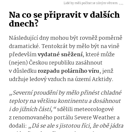
Lidé by měli počítat se silným větrem. ,
...
Na co se připravit v dalších
dnech?
Následující dny mohou být rovněž poměrně
dramatické. Tentokrát by mělo být na vině
především
vydatné sněžení
, které může
(nejen) Českou republiku zasáhnout
v důsledku
rozpadu polárního víru
, jenž
udržuje ledový vzduch na území Arktidy.
„Severní proudění by mělo přinést chladné
teploty na většinu kontinentu a dosáhnout
i do jižních částí,“
sdělili meteorologové
z renomovaného portálu Severe Weather a
dodali:
„Dá se ale s jistotou říci, že obě jádra