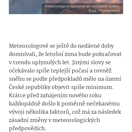
Meteorologové zaznamenali nečekané změny.
Foto
: Shutterstock
Meteorologové se ještě do nedávné doby
domnívali, že letošní zima bude pokračovat
v trendu uplynulých let. Jinými slovy se
očekávalo spíše teplejší počasí a rovněž
sněhu se podle předpokladů mělo na území
České republiky objevit spíše minimum.
Krátce před zahájením nového roku
každopádně došlo k poměrně nečekanému
vývoji několika faktorů, což má za následek
zásadní změny v meteorologických
předpovědích.