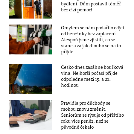
bydlení. Dům postavil téměř
bez cizí pomoci
Omylem se nám podařilo odjet
od benzinky bez zaplacení.
Alespoň jsme zjistili, co se
stane a za jak dlouho se na to
přijde
Česko dnes zasáhne bouřková
vlna. Nejhorší počasí přijde
odpoledne mezi 15. a 22.
hodinou
Pravidla pro důchody se
mohou znovu změnit.
Seniorům se rýsuje od příštího
roku více peněz, než se
původně čekalo