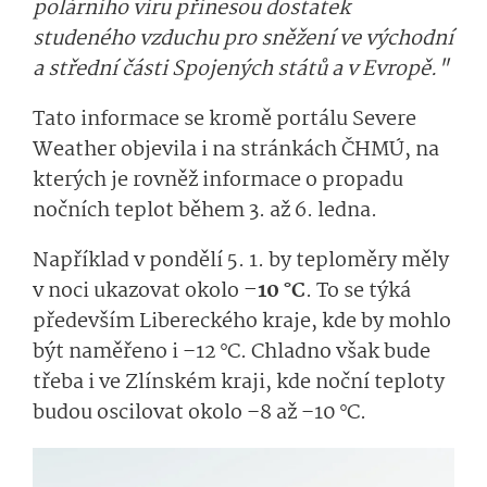
polárního víru přinesou dostatek
studeného vzduchu pro sněžení ve východní
a střední části Spojených států a v Evropě."
Tato informace se kromě portálu Severe
Weather objevila i na stránkách ČHMÚ, na
kterých je rovněž informace o propadu
nočních teplot během 3. až 6. ledna.
Například v pondělí 5. 1. by teploměry měly
v noci ukazovat okolo
–10 °C
. To se týká
především Libereckého kraje, kde by mohlo
být naměřeno i –12 °C. Chladno však bude
třeba i ve Zlínském kraji, kde noční teploty
budou oscilovat okolo –8 až –10 °C.