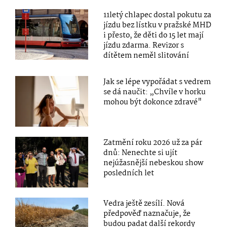
11letý chlapec dostal pokutu za
jízdu bez lístku v pražské MHD
i přesto, že děti do 15 let mají
jízdu zdarma. Revizor s
dítětem neměl slitování
Jak se lépe vypořádat s vedrem
se dá naučit: „Chvíle v horku
mohou být dokonce zdravé"
Zatmění roku 2026 už za pár
dnů: Nenechte si ujít
nejúžasnější nebeskou show
posledních let
Vedra ještě zesílí. Nová
předpověď naznačuje, že
budou padat další rekordy