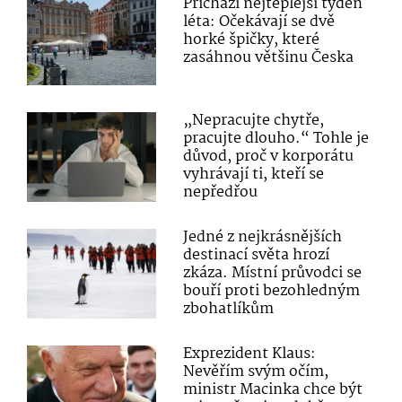
Přichází nejteplejší týden
léta: Očekávají se dvě
horké špičky, které
zasáhnou většinu Česka
„Nepracujte chytře,
pracujte dlouho.“ Tohle je
důvod, proč v korporátu
vyhrávají ti, kteří se
nepředřou
Jedné z nejkrásnějších
destinací světa hrozí
zkáza. Místní průvodci se
bouří proti bezohledným
zbohatlíkům
Exprezident Klaus:
Nevěřím svým očím,
ministr Macinka chce být