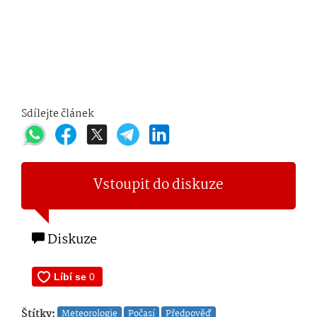
Sdílejte článek
Vstoupit do diskuze
Diskuze
Štítky:
Meteorologie
Počasí
Předpověď