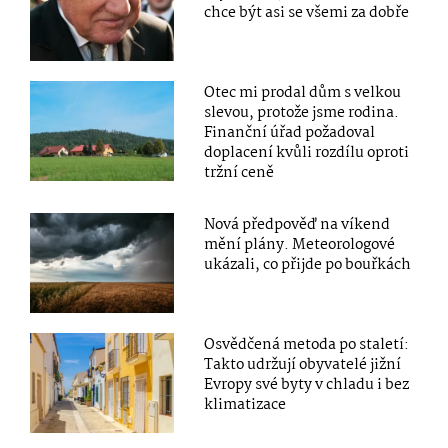
chce být asi se všemi za dobře
Otec mi prodal dům s velkou
slevou, protože jsme rodina.
Finanční úřad požadoval
doplacení kvůli rozdílu oproti
tržní ceně
Nová předpověď na víkend
mění plány. Meteorologové
ukázali, co přijde po bouřkách
Osvědčená metoda po staletí:
Takto udržují obyvatelé jižní
Evropy své byty v chladu i bez
klimatizace