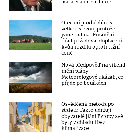
asi se všemi za dobře
Otec mi prodal dům s
velkou slevou, protože
jsme rodina. Finanční
úřad požadoval doplacení
kvůli rozdílu oproti tržní
ceně
Nová předpověď na víkend
mění plány.
Meteorologové ukázali, co
přijde po bouřkách
Osvědčená metoda po
staletí: Takto udržují
obyvatelé jižní Evropy své
byty v chladu i bez
klimatizace