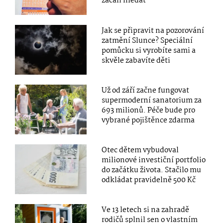
začali hledat
Jak se připravit na pozorování
zatmění Slunce? Speciální
pomůcku si vyrobíte sami a
skvěle zabavíte děti
Už od září začne fungovat
supermoderní sanatorium za
693 milionů. Péče bude pro
vybrané pojištěnce zdarma
Otec dětem vybudoval
milionové investiční portfolio
do začátku života. Stačilo mu
odkládat pravidelně 500 Kč
Ve 13 letech si na zahradě
rodičů splnil sen o vlastním