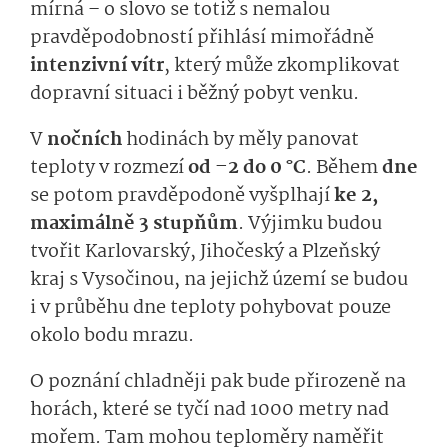
mírná – o slovo se totiž s nemalou
pravděpodobností přihlásí mimořádně
intenzivní vítr
, který může zkomplikovat
dopravní situaci i běžný pobyt venku.
V
nočních
hodinách by měly panovat
teploty v rozmezí
od –2 do 0 °C
. Během
dne
se potom pravděpodoně vyšplhají
ke 2,
maximálně 3 stupňům
. Výjimku budou
tvořit Karlovarský, Jihočeský a Plzeňský
kraj s Vysočinou, na jejichž území se budou
i v průběhu dne teploty pohybovat pouze
okolo bodu mrazu.
O poznání chladněji pak bude přirozeně na
horách, které se tyčí nad 1000 metry nad
mořem. Tam mohou teploměry naměřit