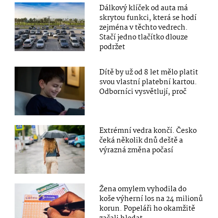
Dálkový klíček od auta má
skrytou funkci, která se hodí
zejména v těchto vedrech.
Stačí jedno tlačítko dlouze
podržet
Dítě by už od 8 let mělo platit
svou vlastní platební kartou.
Odborníci vysvětlují, proč
Extrémní vedra končí. Česko
čeká několik dnů deště a
výrazná změna počasí
Žena omylem vyhodila do
koše výherní los na 24 milionů
korun. Popeláři ho okamžitě