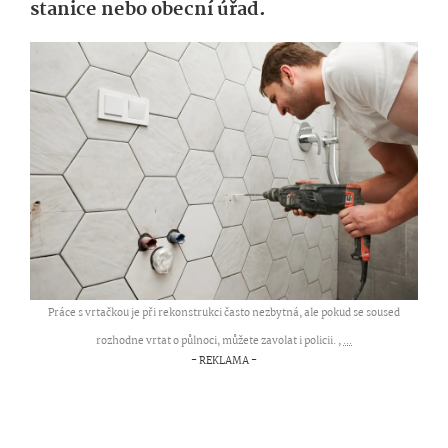
stanice nebo obecní úřad.
Práce s vrtačkou je při rekonstrukci často nezbytná, ale pokud se soused
rozhodne vrtat o půlnoci, můžete zavolat i policii. ,
...