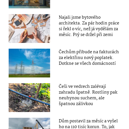
Najali jsme bytového
architekta. Za pár hodin práce
si řekl o víc, než já vydělám za
měsíc. Prý se držel při zemi
Čechům přibude na fakturách
za elektřinu nový poplatek.
Dotkne se všech domácností
Češi ve vedrech zalévají
zahradu špatně. Rostliny pak
neuhynou suchem, ale
špatnou zálivkou
Dům postavil za měsíc a vyšel
ho na 110 tisíc korun. To, jak