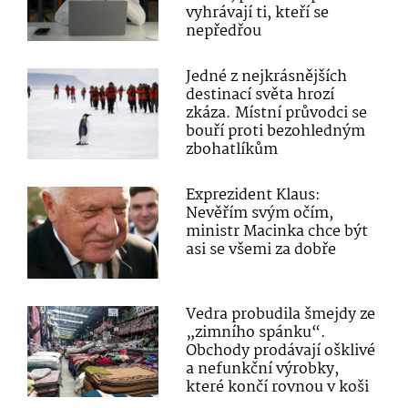
vyhrávají ti, kteří se
nepředřou
Jedné z nejkrásnějších
destinací světa hrozí
zkáza. Místní průvodci se
bouří proti bezohledným
zbohatlíkům
Exprezident Klaus:
Nevěřím svým očím,
ministr Macinka chce být
asi se všemi za dobře
Vedra probudila šmejdy ze
„zimního spánku“.
Obchody prodávají ošklivé
a nefunkční výrobky,
které končí rovnou v koši