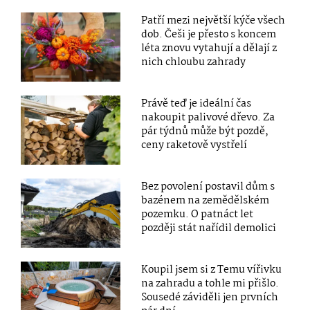
Patří mezi největší kýče všech
dob. Češi je přesto s koncem
léta znovu vytahují a dělají z
nich chloubu zahrady
Právě teď je ideální čas
nakoupit palivové dřevo. Za
pár týdnů může být pozdě,
ceny raketově vystřelí
Bez povolení postavil dům s
bazénem na zemědělském
pozemku. O patnáct let
později stát nařídil demolici
Koupil jsem si z Temu vířivku
na zahradu a tohle mi přišlo.
Sousedé záviděli jen prvních