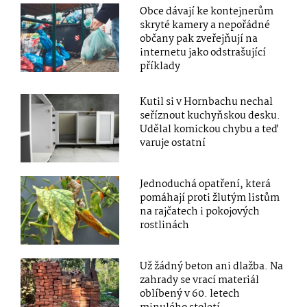
Obce dávají ke kontejnerům
skryté kamery a nepořádné
občany pak zveřejňují na
internetu jako odstrašující
příklady
Kutil si v Hornbachu nechal
seříznout kuchyňskou desku.
Udělal komickou chybu a teď
varuje ostatní
Jednoduchá opatření, která
pomáhají proti žlutým listům
na rajčatech i pokojových
rostlinách
Už žádný beton ani dlažba. Na
zahrady se vrací materiál
oblíbený v 60. letech