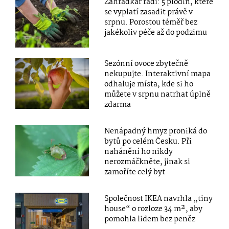
Zahrádkář radí: 5 plodin, které
se vyplatí zasadit právě v
srpnu. Porostou téměř bez
jakékoliv péče až do podzimu
Sezónní ovoce zbytečně
nekupujte. Interaktivní mapa
odhaluje místa, kde si ho
můžete v srpnu natrhat úplně
zdarma
Nenápadný hmyz proniká do
bytů po celém Česku. Při
nahánění ho nikdy
nerozmáčkněte, jinak si
zamoříte celý byt
Společnost IKEA navrhla „tiny
house“ o rozloze 34 m², aby
pomohla lidem bez peněz