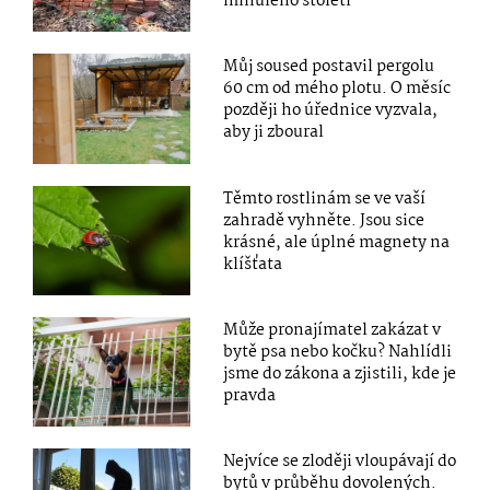
minulého století
Můj soused postavil pergolu
60 cm od mého plotu. O měsíc
později ho úřednice vyzvala,
aby ji zboural
Těmto rostlinám se ve vaší
zahradě vyhněte. Jsou sice
krásné, ale úplné magnety na
klíšťata
Může pronajímatel zakázat v
bytě psa nebo kočku? Nahlídli
jsme do zákona a zjistili, kde je
pravda
Nejvíce se zloději vloupávají do
bytů v průběhu dovolených.