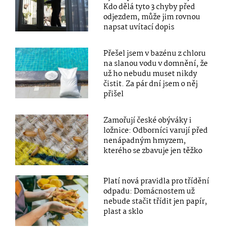
Kdo dělá tyto 3 chyby před
odjezdem, může jim rovnou
napsat uvítací dopis
Přešel jsem v bazénu z chloru
na slanou vodu v domnění, že
už ho nebudu muset nikdy
čistit. Za pár dní jsem o něj
přišel
Zamořují české obýváky i
ložnice: Odborníci varují před
nenápadným hmyzem,
kterého se zbavuje jen těžko
Platí nová pravidla pro třídění
odpadu: Domácnostem už
nebude stačit třídit jen papír,
plast a sklo