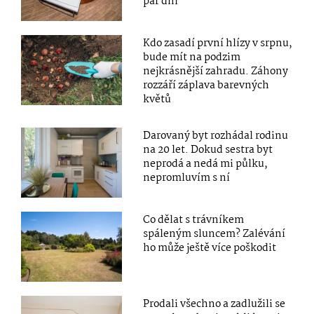
pár dní
Kdo zasadí první hlízy v srpnu,
bude mít na podzim
nejkrásnější zahradu. Záhony
rozzáří záplava barevných
květů
Darovaný byt rozhádal rodinu
na 20 let. Dokud sestra byt
neprodá a nedá mi půlku,
nepromluvím s ní
Co dělat s trávníkem
spáleným sluncem? Zalévání
ho může ještě více poškodit
Prodali všechno a zadlužili se