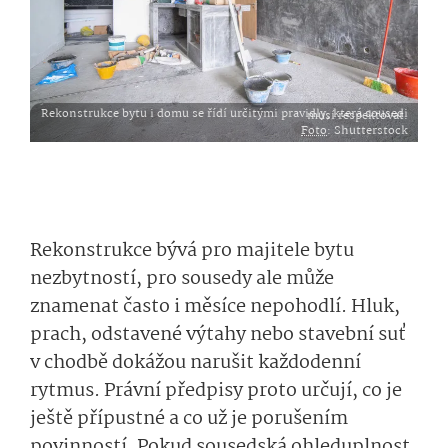
Rekonstrukce bytu i domu se řídí určitými pravidly, která sousedi musí respektovat.
Foto
: Shutterstock
Rekonstrukce bývá pro majitele bytu
nezbytností, pro sousedy ale může
znamenat často i měsíce nepohodlí. Hluk,
prach, odstavené výtahy nebo stavební suť
v chodbě dokážou narušit každodenní
rytmus. Právní předpisy proto určují, co je
ještě přípustné a co už je porušením
povinností. Pokud sousedská ohleduplnost