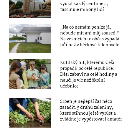
využil každý centimetr,
fascinuje miliony lidí
„Na co nemám peníze já,
nebude mít ani můj soused.“
Na vesnicích to občas vypadá
hůř než v béčkové telenovele
Kutilský hit, kterému Češi
propadli po celé republice.
Děti zabaví na celé hodiny a
naučí je víc než školní
učebnice
Srpen je nejlepší čas něco
zasadit: 5 druhů zeleniny,
které stihnou ještě vyrůst a
zvládne je vypěstovat i amatér