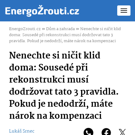
Toggl
navig
EnergoZrouti.cz
»
Dům a zahrada
»
Nenechte si ničit klid
doma: Sousedé při rekonstrukci musí dodržovat tato 3
pravidla. Pokud je nedodrží, máte nárok na kompenzaci
Nenechte si ničit klid
doma: Sousedé při
rekonstrukci musí
dodržovat tato 3 pravidla.
Pokud je nedodrží, máte
nárok na kompenzaci
Lukáš Srnec