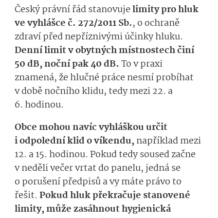
Český právní řád stanovuje
limity pro hluk
ve vyhlášce č. 272/2011 Sb.
, o ochraně
zdraví před nepříznivými účinky hluku.
Denní limit v obytných místnostech činí
50 dB, noční pak 40 dB.
To v praxi
znamená, že hlučné práce nesmí probíhat
v době nočního klidu, tedy mezi 22. a
6. hodinou.
Obce mohou navíc vyhláškou určit
i odpolední klid o víkendu,
například mezi
12. a 15. hodinou. Pokud tedy soused začne
v neděli večer vrtat do panelu, jedná se
o porušení předpisů a vy máte právo to
řešit.
Pokud hluk překračuje stanovené
limity, může zasáhnout hygienická