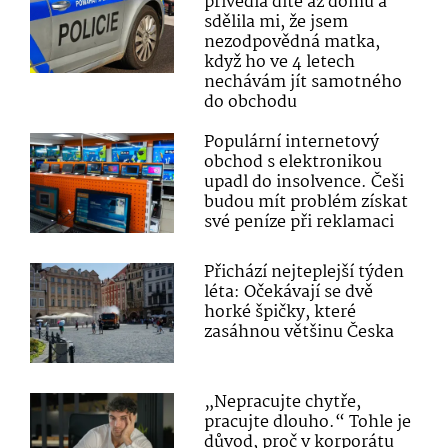
přivedla dítě až domů a
sdělila mi, že jsem
nezodpovědná matka,
když ho ve 4 letech
nechávám jít samotného
do obchodu
Populární internetový
obchod s elektronikou
upadl do insolvence. Češi
budou mít problém získat
své peníze při reklamaci
Přichází nejteplejší týden
léta: Očekávají se dvě
horké špičky, které
zasáhnou většinu Česka
„Nepracujte chytře,
pracujte dlouho.“ Tohle je
důvod, proč v korporátu