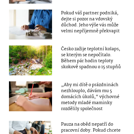
Pokud váš partner podniká,
dejte si pozor na vdovský
důchod. Jeho výše vás může
velmi nepříjemně překvapit
Česko zažije teplotní kolaps,
se kterým se nepočítalo.
Během pár hodin teploty
skokově spadnou o 15 stupňů
„Aby mi dítě o prázdninách
nezhlouplo, dávám mu 5
domácích úkolů,“ výchovné
metody mladé maminky
rozdělily společnost
Pauza na oběd nepatří do
pracovní doby. Pokud chcete