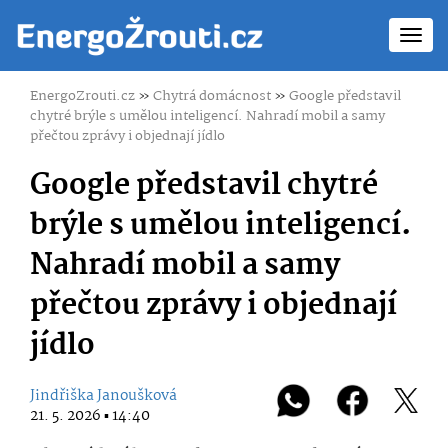
Toggl
navig
EnergoZrouti.cz
»
Chytrá domácnost
»
Google představil
chytré brýle s umělou inteligencí. Nahradí mobil a samy
přečtou zprávy i objednají jídlo
Google představil chytré
brýle s umělou inteligencí.
Nahradí mobil a samy
přečtou zprávy i objednají
jídlo
Jindřiška Janoušková
21. 5. 2026 ▪ 14:40