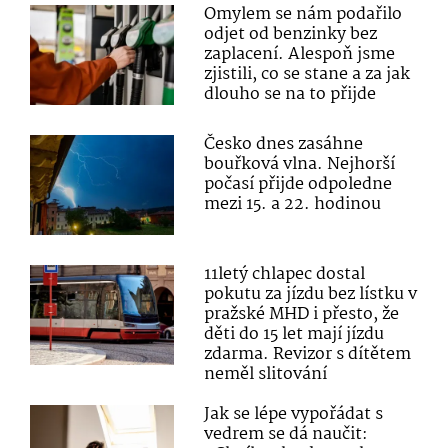
Omylem se nám podařilo
odjet od benzinky bez
zaplacení. Alespoň jsme
zjistili, co se stane a za jak
dlouho se na to přijde
Česko dnes zasáhne
bouřková vlna. Nejhorší
počasí přijde odpoledne
mezi 15. a 22. hodinou
11letý chlapec dostal
pokutu za jízdu bez lístku v
pražské MHD i přesto, že
děti do 15 let mají jízdu
zdarma. Revizor s dítětem
neměl slitování
Jak se lépe vypořádat s
vedrem se dá naučit: