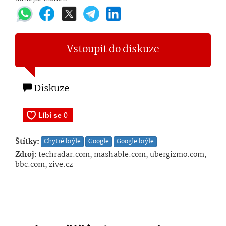
Vstoupit do diskuze
Diskuze
Štítky:
Chytré brýle
Google
Google brýle
Zdroj:
techradar.com, mashable.com, ubergizmo.com,
bbc.com, zive.cz