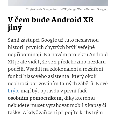
Chytré brýle Google Android XR, design Warby Parker ,
Google...
V čem bude Android XR
jiný
Sami zástupci Google už tuto neslavnou
historii prvních chytrých brýlí veřejně
nepřipomínají. Na novém projektu Android
XR je ale vidět, že se z předchozího nezdaru
poučili. Vsadili na zdokonalení a rozšíření
funkcí hlasového asistenta, který okolí
neohrozí pořizováním tajných záběrů. Nové
brýle
mají být opravdu v první řadě
osobním pomocníkem
, díky kterému
nebudete muset vytahovat mobil z kapsy či
tašky. A když zařízení připojíte k chytrým