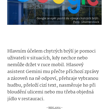
Google se opět pustil do vývoje chytrých brýlí.
Foto
: Shutterstock
Hlavním účelem chytrých brýlí je pomoci
uživateli v situacích, kdy nechce nebo
nemůže držet v ruce mobil. Hlasový
asistent Gemini mu přečte příchozí zprávy
a zároveň na ně odpoví, přehraje vybranou
hudbu, přeloží cizí text, nasměruje ho při
bloudění ulicemi nebo mu třeba objedná
jídlo v restauraci.