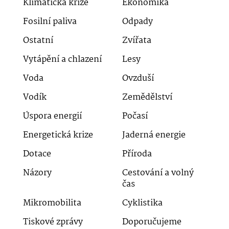
Klimatická krize
Ekonomika
Fosilní paliva
Odpady
Ostatní
Zvířata
Vytápění a chlazení
Lesy
Voda
Ovzduší
Vodík
Zemědělství
Úspora energií
Počasí
Energetická krize
Jaderná energie
Dotace
Příroda
Názory
Cestování a volný
čas
Mikromobilita
Cyklistika
Tiskové zprávy
Doporučujeme