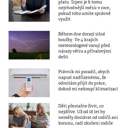
platu. Srpen je k tomu
nejvhodnější měsíc v roce,
pokud toho umíte správně
využít
Během dne dorazí silné
bouřky. Ve 4 krajích
meteorologové varují před
nárazy větru a přívalovými
dešti
Právník mi poradil, abych
napsal nadřízenému, že
odmítám přijít do práce,
dokud mi nekoupí klimatizaci
Děti přestaňte živit, co
nejdříve. Už od 18 let by
neměly dostávat od rodičů ani
korunu, radí zkušení rodiče