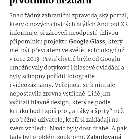
prvotního nezdaru
Snad žádný zahraniční zpravodajský portál,
který o nových chytrých brýlích Android XR
informuje, si zároveň neodpustí jízlivou
připomínku projektu
Google Glass
, který
měl být převratem ve světě technologií už
v roce 2013. První chytré brýle od Googlu
umožňovaly dotykové i hlasové ovládání a
byly schopny pořídit fotografie
i videozáznamy. Veřejnost se k nim ale
nepostavila zrovna vstřícně. Lidé jim
vyčítali hlavně design, který se podle
kritiků hodil spíš pro „ajťáky a šprty“ než
pro běžné uživatele, kteří si zakládají na
svém vzhledu. Navíc byly dost drahé. A pak
tady byl problém soukromí.
Zabudovaná