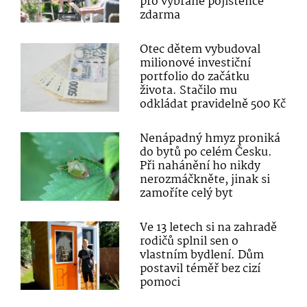
pro vybrané pojištěnce
zdarma
Otec dětem vybudoval
milionové investiční
portfolio do začátku
života. Stačilo mu
odkládat pravidelně 500 Kč
Nenápadný hmyz proniká
do bytů po celém Česku.
Při nahánění ho nikdy
nerozmáčkněte, jinak si
zamoříte celý byt
Ve 13 letech si na zahradě
rodičů splnil sen o
vlastním bydlení. Dům
postavil téměř bez cizí
pomoci