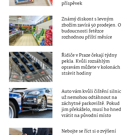
příspěvek
Známý diskont s levným
zbožím zavírá 50 prodejen. O
budoucnosti řetězce
rozhodnou příští měsíce
Řidiče v Praze čekají týdny
pekla. Kvůli rozsáhlým
opravám můžete v kolonách
strávit hodiny
Auto vám kvůli čištění silnic
už nemohou odtáhnout na
záchytné parkoviště. Pokud
jim překáželo, musí ho hned
vrátit na původní místo
Nebojte se říct si o zvýšení