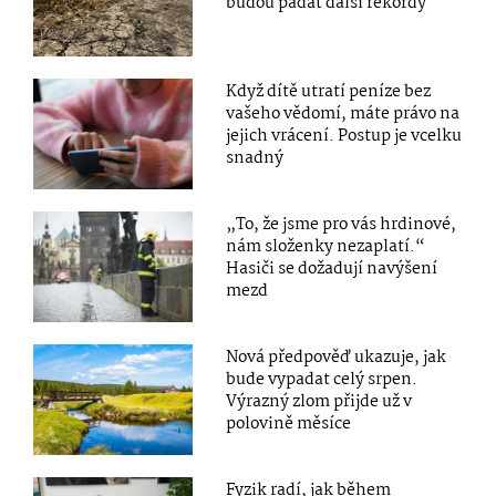
budou padat další rekordy
Když dítě utratí peníze bez
vašeho vědomí, máte právo na
jejich vrácení. Postup je vcelku
snadný
„To, že jsme pro vás hrdinové,
nám složenky nezaplatí.“
Hasiči se dožadují navýšení
mezd
Nová předpověď ukazuje, jak
bude vypadat celý srpen.
Výrazný zlom přijde už v
polovině měsíce
Fyzik radí, jak během