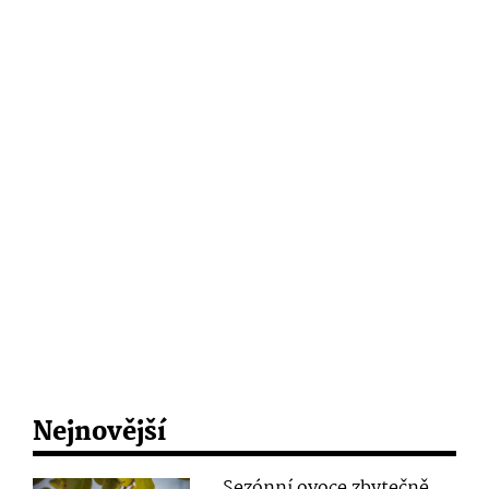
Nejnovější
Sezónní ovoce zbytečně