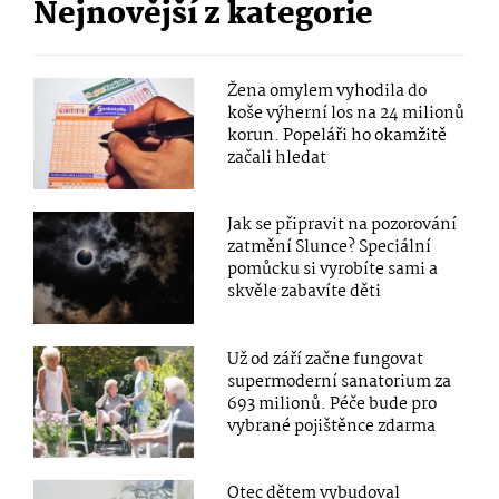
Nejnovější z kategorie
Žena omylem vyhodila do
koše výherní los na 24 milionů
korun. Popeláři ho okamžitě
začali hledat
Jak se připravit na pozorování
zatmění Slunce? Speciální
pomůcku si vyrobíte sami a
skvěle zabavíte děti
Už od září začne fungovat
supermoderní sanatorium za
693 milionů. Péče bude pro
vybrané pojištěnce zdarma
Otec dětem vybudoval