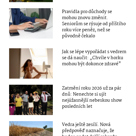
Pravidla pro důchody se
mohou znovu změnit.
Seniorům se rýsuje od příštího
roku více peněz, než se
původně čekalo
Jak se lépe vypořádat s vedrem
se dá naučit: „Chvíle v horku
mohou být dokonce zdravé"
Zatmění roku 2026 už za pár
dnů: Nenechte si ujít
nejúžasnější nebeskou show
posledních let
Vedra ještě zesílí. Nová
předpověď naznačuje, že