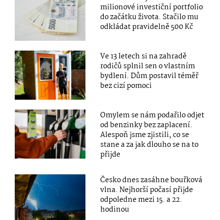
milionové investiční portfolio
do začátku života. Stačilo mu
odkládat pravidelně 500 Kč
Ve 13 letech si na zahradě
rodičů splnil sen o vlastním
bydlení. Dům postavil téměř
bez cizí pomoci
Omylem se nám podařilo odjet
od benzinky bez zaplacení.
Alespoň jsme zjistili, co se
stane a za jak dlouho se na to
přijde
Česko dnes zasáhne bouřková
vlna. Nejhorší počasí přijde
odpoledne mezi 15. a 22.
hodinou