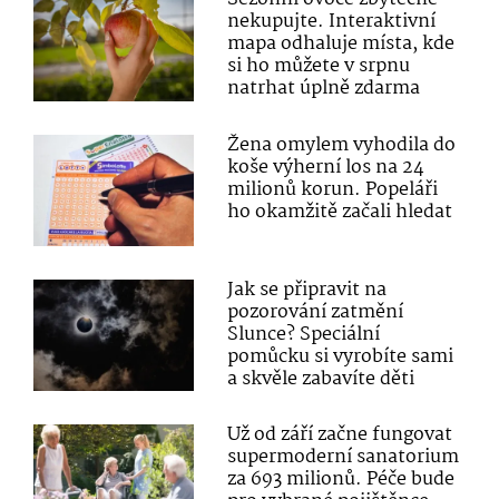
nekupujte. Interaktivní
mapa odhaluje místa, kde
si ho můžete v srpnu
natrhat úplně zdarma
Žena omylem vyhodila do
koše výherní los na 24
milionů korun. Popeláři
ho okamžitě začali hledat
Jak se připravit na
pozorování zatmění
Slunce? Speciální
pomůcku si vyrobíte sami
a skvěle zabavíte děti
Už od září začne fungovat
supermoderní sanatorium
za 693 milionů. Péče bude