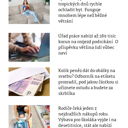
tropických dnů rychle
ochladit byt. Funguje
mnohem lépe než běžné
větrání
Úřad práce nabízí až 289 tisíc
korun na rozjezd podnikání. O
příspěvku většina lidí vůbec
neví
Kolik peněz dát do obálky na
svatbu? Odborník na etiketu
prozradil, pod jakou částkou si
uříznete ostudu a budete za
skrblíka
Rodiče čeká jeden z
nejdražších nákupů roku.
Výbava pro školáka vyjde i na
desetitisíce, stát ale nabízí