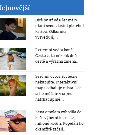
Nejnovější
Dítě by už od 8 let mělo
platit svou vlastní platební
kartou. Odborníci
vysvětlují,...
Extrémní vedra končí.
Česko čeká několik dnů
deště a výrazná změna...
Sezónní ovoce zbytečně
nekupujte. Interaktivní
mapa odhaluje místa, kde
si ho můžete v srpnu
natrhat úplně...
Žena omylem vyhodila do
koše výherní los na 24
milionů korun. Popeláři ho
okamžitě začali...