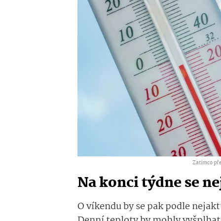
Zatímco pře
Na konci týdne se ne
O víkendu by se pak podle nejakt
Denní teploty by mohly vyšplhat