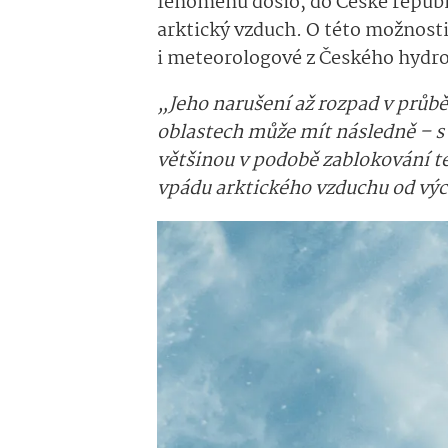
fenoménu došlo, do České republ
arktický vzduch. O této možnosti
i meteorologové z Českého hydr
„Jeho narušení až rozpad v průbě
oblastech může mít následně – s 
většinou v podobě zablokování te
vpádu arktického vzduchu od vý