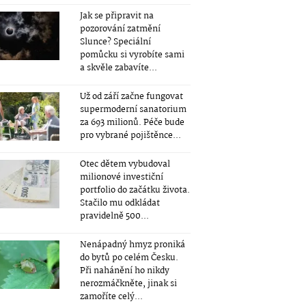
Jak se připravit na
pozorování zatmění
Slunce? Speciální
pomůcku si vyrobíte sami
a skvěle zabavíte...
Už od září začne fungovat
supermoderní sanatorium
za 693 milionů. Péče bude
pro vybrané pojištěnce...
Otec dětem vybudoval
milionové investiční
portfolio do začátku života.
Stačilo mu odkládat
pravidelně 500...
Nenápadný hmyz proniká
do bytů po celém Česku.
Při nahánění ho nikdy
nerozmáčkněte, jinak si
zamoříte celý...