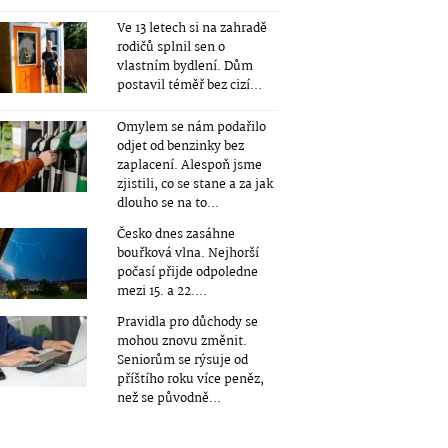
Ve 13 letech si na zahradě
rodičů splnil sen o
vlastním bydlení. Dům
postavil téměř bez cizí...
Omylem se nám podařilo
odjet od benzinky bez
zaplacení. Alespoň jsme
zjistili, co se stane a za jak
dlouho se na to...
Česko dnes zasáhne
bouřková vlna. Nejhorší
počasí přijde odpoledne
mezi 15. a 22....
Pravidla pro důchody se
mohou znovu změnit.
Seniorům se rýsuje od
příštího roku více peněz,
než se původně...