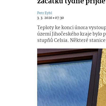
začátku týdne přijd
Petr Eybl
3. 3. 2026 ▪ 07:30
Teploty ke konci února vystoup
území Jihočeského kraje bylo 
stupňů Celsia. Některé stanic