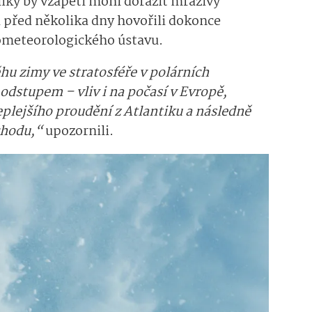
iky by vzápětí mohl dorazit mrazivý
 před několika dny hovořili dokonce
ometeorolo­gického ústavu.
hu zimy ve stratosféře v polárních
odstupem – vliv i na počasí v Evropě,
plejšího proudění z Atlantiku a následně
chodu,“
upozornili.