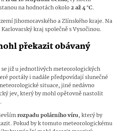
ůstanou na hodnotách okolo
2 až 4 °C
.
 území Jihomoravského a Zlínského kraje. Na
 Karlovarský kraj společně s Vysočinou.
mohl překazit obávaný
 se již u jednotlivých meteorologických
ré portály i nadále předpovídají slunečné
meteorologické situace, jiné nedávno
ký jev, který by mohl opětovně nastolit
í.
edevším
rozpadu polárního víru
, který by
kazit. Pokud by k tomuto meteorologickému