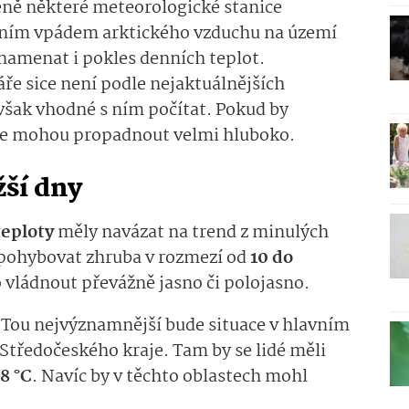
ně některé meteorologické stanice
lním vpádem arktického vzduchu na území
namenat i pokles denních teplot.
e sice není podle nejaktuálnějších
však vhodné s ním počítat. Pokud by
 se mohou propadnout velmi hluboko.
žší dny
teploty
měly navázat na trend z minulých
y pohybovat zhruba v rozmezí od
10 do
 vládnout převážně jasno či polojasno.
. Tou nejvýznamnější bude situace v hlavním
Středočeského kraje. Tam by se lidé měli
 8 °C
. Navíc by v těchto oblastech mohl