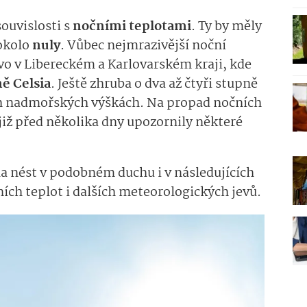
ouvislosti s
nočními
teplotami
. Ty by měly
 okolo
nuly
. Vůbec nejmrazivější noční
ovo v Libereckém a Karlovarském kraji, kde
ně Celsia
. Ještě zhruba o dva až čtyři stupně
ch nadmořských výškách. Na propad nočních
již před několika dny upozornily některé
a nést v podobném duchu i v následujících
ních teplot i dalších meteorologických jevů.