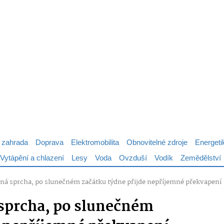
 zahrada
Doprava
Elektromobilita
Obnovitelné zdroje
Energeti
Vytápění a chlazení
Lesy
Voda
Ovzduší
Vodík
Zemědělství
ná sprcha, po slunečném začátku týdne přijde nepříjemné překvapení
 sprcha, po slunečném