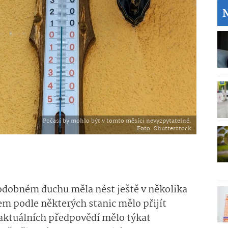
Počasí by mohlo být v tomto měsíci nevyzpytatelné.
Foto
: Shutterstock
podobném duchu měla nést ještě v několika
em podle některých stanic mělo přijít
e aktuálních předpovědí mělo týkat