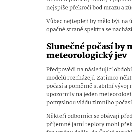
nejspíše překročí bod mrazu a z
Vůbec nejtepleji by mělo být na
opačné straně spektra se nachází
Slunečné počasí by 
meteorologický jev
Předpovědi na následující období
modelů rozcházejí. Zatímco někte
počasí a poměrně stabilní vývoj 
upozornily na jeden meteorologic
pomyslnou vládu zimního počas
Někteří odborníci se obávají př
příjemné jarní teploty mohl pře