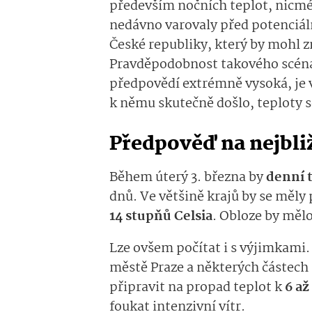
především nočních teplot, nicmé
nedávno varovaly před potenciá
České republiky, který by mohl z
Pravděpodobnost takového scénář
předpovědí extrémně vysoká, je 
k němu skutečně došlo, teploty
Předpověď na nejbli
Během úterý 3. března by
denní 
dnů. Ve většině krajů by se měl
14 stupňů Celsia
. Obloze by mělo
Lze ovšem počítat i s výjimkami
městě Praze a některých částech 
připravit na propad teplot k
6 až
foukat intenzivní vítr.