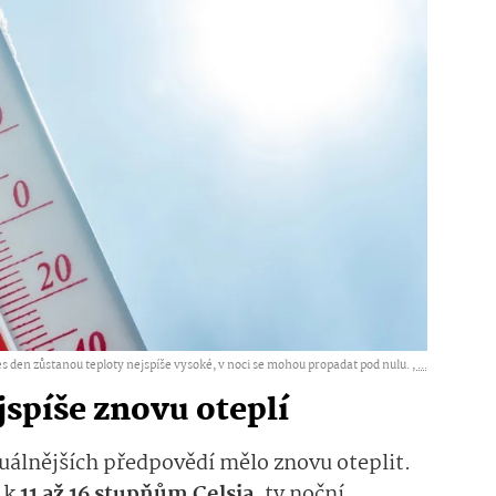
s den zůstanou teploty nejspíše vysoké, v noci se mohou propadat pod nulu. ,
...
jspíše znovu oteplí
uálnějších předpovědí mělo znovu oteplit.
 k
11 až 16 stupňům Celsia
, ty noční