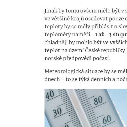
Jinak by tomu ovšem mělo být v s
ve většině krajů oscilovat pouze
teploty by se měly přihlásit o sl
teploměry naměří
–1 až –3 stup
chladněji by mohlo být ve vyšší
teplot na území České republiky 
norské předpovědi počasí.
Meteorologická situace by se měl
dnech – to se týká denních a noč