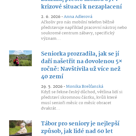
krizové situaci k nezaplacení
2. 6. 2026 •
Anna Adlerová
Ačkoliv pro nás mobilní telefon běžně
představuje například pracovní nástroj nebo
soukromé centrum zábavy, specifický
význam...
Seniorka prozradila, jak se jí
daří našetřit na dovolenou 5×
ročně: Navštívila už více než
40 zemí
29. 5. 2026 •
Monika Brešťanská
Když se řekne český důchod, většina lidí si
představí skromnou částku, kvůli které
musí senioři měsíc co měsíc obracet
dvakrát...
Tábor pro seniory je nejlepší
způsob, jak lidé nad 60 let