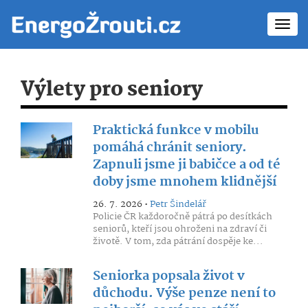
Toggl
navig
Výlety pro seniory
Praktická funkce v mobilu
pomáhá chránit seniory.
Zapnuli jsme ji babičce a od té
doby jsme mnohem klidnější
26. 7. 2026 •
Petr Šindelář
Policie ČR každoročně pátrá po desítkách
seniorů, kteří jsou ohroženi na zdraví či
životě. V tom, zda pátrání dospěje ke...
Seniorka popsala život v
důchodu. Výše penze není to