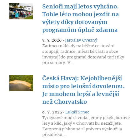
Senioři mají letos vyhráno.
Tohle léto mohou jezdit na
výlety díky dotovaným
programům úplně zdarma
5. 5. 2026 •
Jaroslav Ovesný
Zatímco náklady na běžné cestování
stoupají, radnice, městské části a obce
investují do programů dotované turistiky
pro seniory. V...
Česká Havaj: Nejoblíbenější
místo pro letošní dovolenou.
Je mnohem lepší a levnější
než Chorvatsko
9. 7. 2025 •
Lukáš Srnec
Tyrkysově modrá voda, jemný písek, borové
lesy a klid, jaký v Chorvatsku nezažijete.
Zatopená pískovna si právem vysloužila
přezdívku...