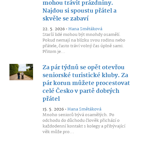
mohou trávit prázdniny.
Najdou si spoustu přátel a
skvěle se zabaví
22. 5. 2026 •
Hana Smětáková
Starší lidé mohou být mnohdy osamělí.
Pokud nemají na blízku svou rodinu nebo
přátele, často tráví volný čas úplně sami.
Přitom je...
Za pár týdnů se opět otevřou
seniorské turistické kluby. Za
pár korun můžete procestovat
celé Česko v partě dobrých
přátel
15. 5. 2026 •
Hana Smětáková
Mnoho seniorů bývá osamělých. Po
odchodu do důchodu člověk přichází o
každodenní kontakt s kolegy a přibývající
věk může pro...