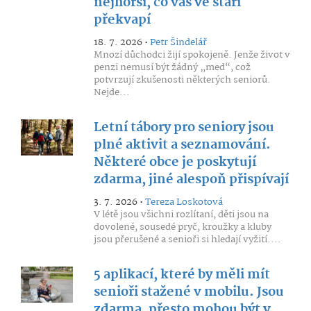
nejhorší, co vás ve stáří
překvapí
18. 7. 2026 •
Petr Šindelář
Mnozí důchodci žijí spokojeně. Jenže život v
penzi nemusí být žádný „med“, což
potvrzují zkušenosti některých seniorů.
Nejde...
Letní tábory pro seniory jsou
plné aktivit a seznamování.
Některé obce je poskytují
zdarma, jiné alespoň přispívají
3. 7. 2026 •
Tereza Loskotová
V létě jsou všichni rozlítaní, děti jsou na
dovolené, sousedé pryč, kroužky a kluby
jsou přerušené a senioři si hledají vyžití....
5 aplikací, které by měli mít
senioři stažené v mobilu. Jsou
zdarma, přesto mohou být v