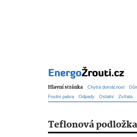
Hlavní stránka
Chytrá domácnost
Dům
Fosilní paliva
Odpady
Ostatní
Zvířata
Teflonová podložk