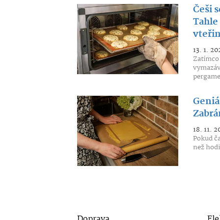
Češi s
Tahle
vteři
13. 1. 20
Zatímco 
vymazáva
pergame
Geniál
Zabrá
18. 11. 2
Pokud ča
než hodit
Doprava
Ele