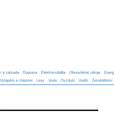
 a zahrada
Doprava
Elektromobilita
Obnovitelné zdroje
Energ
Vytápění a chlazení
Lesy
Voda
Ovzduší
Vodík
Zemědělství
a