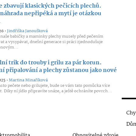
e zbavují klasických pečicích plechů.
 náhrada nepřipéká a mytí je otázkou
n
26 •
Jindřiška Janoušková
naše babičky a maminky plechy musely před pečením
t a vysypávat, dnešní generace si práci zjednodušuje
novým...
ní trik do trouby i grilu za pár korun.
ní připalování a plechy zůstanou jako nové
025 •
Martina Minaříková
sto pečete nebo grilujete, bude se vám tato pomůcka více
. Díky ní jídlo připravíte snáze, a ještě ochráníte povrch...
Chy
Dům
ktromobilita
Obnovitelné zdroje