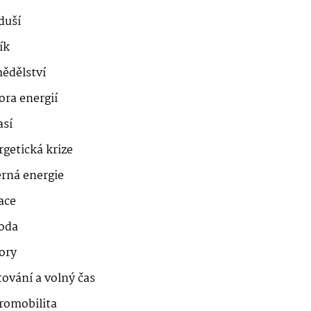
duší
ík
ědělství
ora energií
así
getická krize
erná energie
ace
roda
ory
ování a volný čas
romobilita