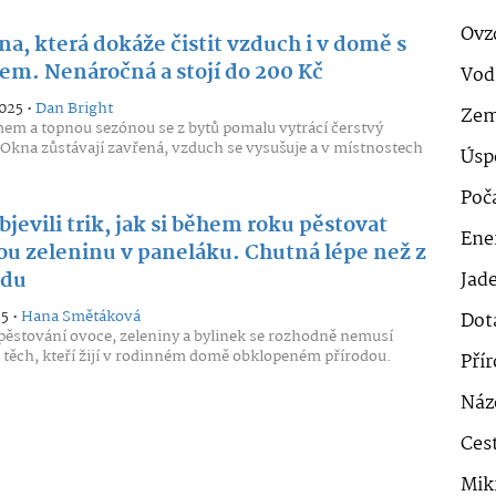
Ovz
na, která dokáže čistit vzduch i v domě s
em. Nenáročná a stojí do 200 Kč
Vod
2025 •
Dan Bright
Zem
em a topnou sezónou se z bytů pomalu vytrácí čerstvý
Okna zůstávají zavřená, vzduch se vysušuje a v místnostech
Úsp
Poč
bjevili trik, jak si během roku pěstovat
Ener
ou zeleninu v paneláku. Chutná lépe než z
odu
Jad
25 •
Hana Smětáková
Dot
ěstování ovoce, zeleniny a bylinek se rozhodně nemusí
n těch, kteří žijí v rodinném domě obklopeném přírodou.
Pří
Náz
Cest
Mik