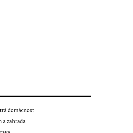
trá domácnost
 a zahrada
rava