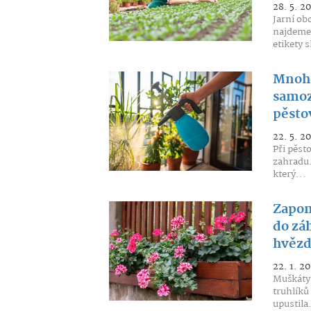
28. 5. 2
Jarní ob
najdeme 
etikety s
Mnohe
samoz
pěstov
22. 5. 2
Při pěst
zahradu.
který...
Zapom
do záh
hvězd
22. 1. 2
Muškáty 
truhlíků
upustila