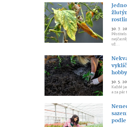
Jedno
žlutý
rostl
30. 7. 2
Pěstitel
nejčastě
už...
Nekval
vyklíč
hobby
30. 5. 2
Každé ja
a za pár 
Nenec
sazen
podle