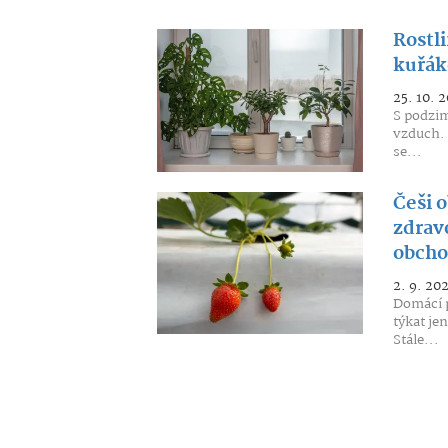
Rostli
kuřák
25. 10. 
S podzim
vzduch. 
se...
Češi o
zdrav
obch
2. 9. 20
Domácí p
týkat je
Stále...