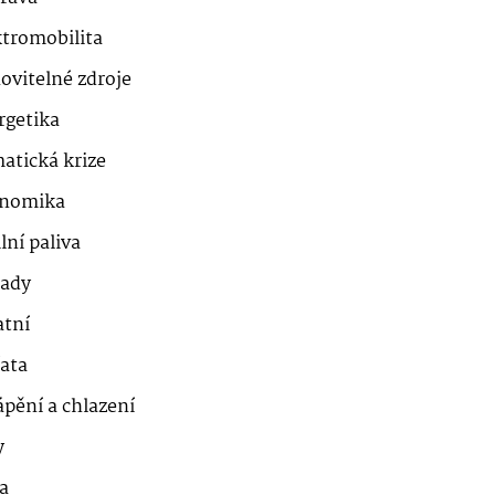
ktromobilita
ovitelné zdroje
rgetika
atická krize
nomika
lní paliva
ady
atní
řata
ápění a chlazení
y
a