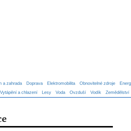
 a zahrada
Doprava
Elektromobilita
Obnovitelné zdroje
Energ
Vytápění a chlazení
Lesy
Voda
Ovzduší
Vodík
Zemědělství
ce