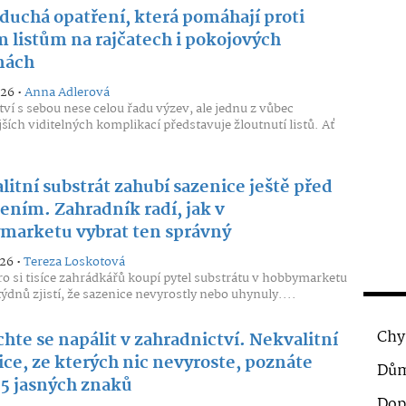
duchá opatření, která pomáhají proti
m listům na rajčatech i pokojových
inách
026 •
Anna Adlerová
ství s sebou nese celou řadu výzev, ale jednu z vůbec
jších viditelných komplikací představuje žloutnutí listů. Ať
itní substrát zahubí sazenice ještě před
ením. Zahradník radí, jak v
marketu vybrat ten správný
026 •
Tereza Loskotová
ro si tisíce zahrádkářů koupí pytel substrátu v hobbymarketu
týdnů zjistí, že sazenice nevyrostly nebo uhynuly....
Chy
hte se napálit v zahradnictví. Nekvalitní
ice, ze kterých nic nevyroste, poznáte
Dům
 5 jasných znaků
Dop