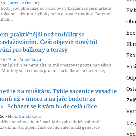
026 •
Jaroslav Ovesný
chody jsou plné sazenic a doslova v každém supermarketu
Ele
mladou zeleninu, bylinky nebo okrasné rostliny. Barevné
libují...
Obn
Ene
m praktičtější než truhlíky se
avlažováním. Češi objevili nový hit
Klim
ání pro balkony a terasy
Eko
026 •
Hana Smětáková
ování plodin se nemusíte nutně omezovat pouze na velkou
Fosi
 Mnohdy stačí i menší prostor na balkoně nebo terase,
Odp
Ost
eňte na muškáty. Tyhle sazenice vysaďte
onů už v únoru a na jaře budete za
Zví
u. Scházet se k vám bude celá ulice
Vyt
026 •
Hana Smětáková
dříve neodmyslitelně patřily do zahradních záhonů i
Les
 za okna. Postupem času od nich ale mladá generace
.
Vod