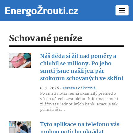
Toggl
navig
Schované peníze
Náš děda si žil nad poměry a
chlubil se miliony. Po jeho
smrti jsme našli jen pár
stokorun schovaných ve skříni
8. 7. 2026 •
Tereza Loskotová
Po smrti notář nemá okamžitý přehled o
všech účtech zesnulého. Informace musí
zjišťovat u jednotlivých bank. Pracuje tak
primárně s...
Tyto aplikace na telefonu vás
mohou potichu okrádat,