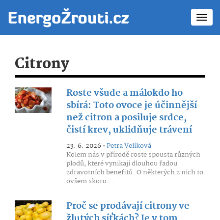
Toggl
navig
Citrony
Roste všude a málokdo ho
sbírá: Toto ovoce je účinnější
než citron a posiluje srdce,
čistí krev, uklidňuje trávení
23. 6. 2026 •
Petra Velíková
Kolem nás v přírodě roste spousta různých
plodů, které vynikají dlouhou řadou
zdravotních benefitů. O některých z nich to
ovšem skoro...
Proč se prodávají citrony ve
žlutých síťkách? Je v tom