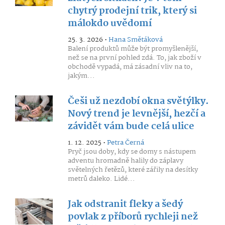
chytrý prodejní trik, který si
málokdo uvědomí
25. 3. 2026 •
Hana Smětáková
Balení produktů může být promyšlenější,
než se na první pohled zdá. To, jak zboží v
obchodě vypadá, má zásadní vliv na to,
jakým...
Češi už nezdobí okna světýlky.
Nový trend je levnější, hezčí a
závidět vám bude celá ulice
1. 12. 2025 •
Petra Černá
Pryč jsou doby, kdy se domy s nástupem
adventu hromadně halily do záplavy
světelných řetězů, které zářily na desítky
metrů daleko. Lidé...
Jak odstranit fleky a šedý
povlak z příborů rychleji než