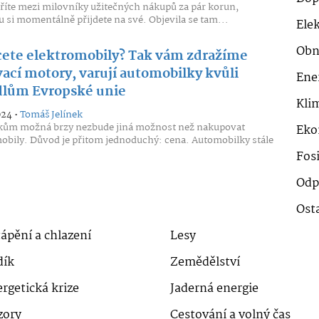
atříte mezi milovníky užitečných nákupů za pár korun,
u si momentálně přijdete na své. Objevila se tam...
Ele
Obn
ete elektromobily? Tak vám zdražíme
vací motory, varují automobilky kvůli
Ene
dlům Evropské unie
Klim
024 •
Tomáš Jelínek
kům možná brzy nezbude jiná možnost než nakupovat
Eko
obily. Důvod je přitom jednoduchý: cena. Automobilky stále
Fosi
Odp
Ost
ápění a chlazení
Lesy
dík
Zemědělství
rgetická krize
Jaderná energie
zory
Cestování a volný čas