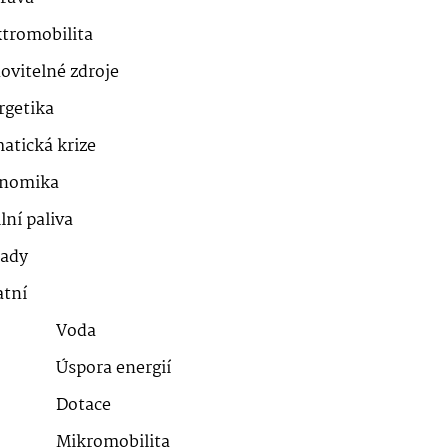
ktromobilita
ovitelné zdroje
rgetika
atická krize
nomika
lní paliva
ady
atní
Voda
Úspora energií
Dotace
Mikromobilita