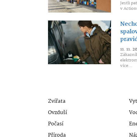
Jestli p
v Action
Nechc
spalo
pravi
11. 11. 2
Zákazní
elektrom
více...
Zvířata
Vyt
Ovzduší
Vo
Počasí
Ene
Příroda
Ná