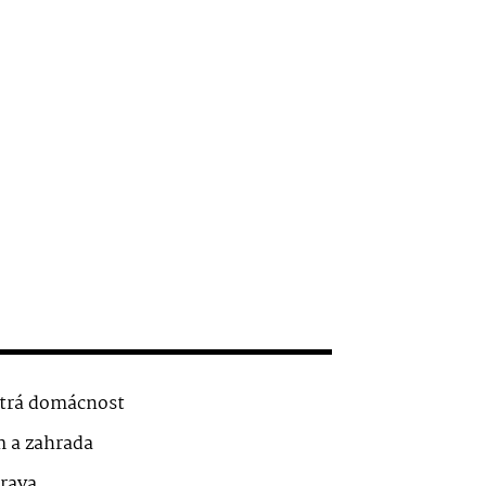
trá domácnost
 a zahrada
rava