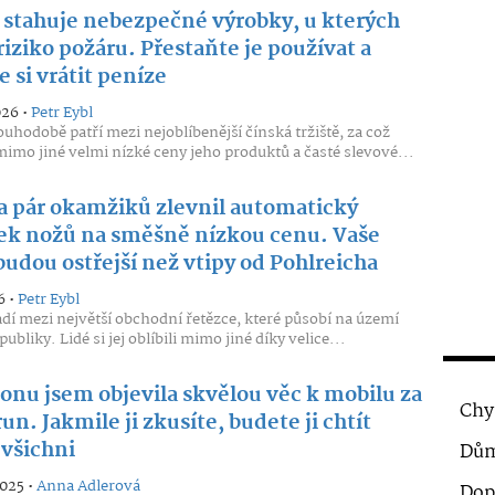
stahuje nebezpečné výrobky, u kterých
riziko požáru. Přestaňte je používat a
 si vrátit peníze
026 •
Petr Eybl
uhodobě patří mezi nejoblíbenější čínská tržiště, za což
mo jiné velmi nízké ceny jeho produktů a časté slevové...
na pár okamžiků zlevnil automatický
ek nožů na směšně nízkou cenu. Vaše
udou ostřejší než vtipy od Pohlreicha
6 •
Petr Eybl
řadí mezi největší obchodní řetězce, které působí na území
ubliky. Lidé si jej oblíbili mimo jiné díky velice...
ionu jsem objevila skvělou věc k mobilu za
Chy
un. Jakmile ji zkusíte, budete ji chtít
všichni
Dům
2025 •
Anna Adlerová
Dop