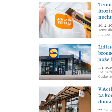
Temu 
hrozí 
nechte
26. 4. 2
Temu dlo
mohou mi
Lidl 
brous
nože b
1. 1. 202
Lidl se 
České rep
V Act
24 kor
doma 
22. 12. 