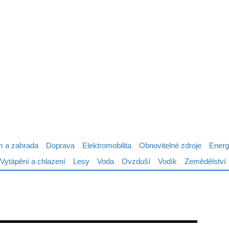
 a zahrada
Doprava
Elektromobilita
Obnovitelné zdroje
Energ
Vytápění a chlazení
Lesy
Voda
Ovzduší
Vodík
Zemědělství