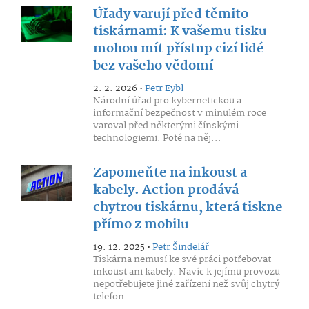
Úřady varují před těmito
tiskárnami: K vašemu tisku
mohou mít přístup cizí lidé
bez vašeho vědomí
2. 2. 2026 •
Petr Eybl
Národní úřad pro kybernetickou a
informační bezpečnost v minulém roce
varoval před některými čínskými
technologiemi. Poté na něj...
Zapomeňte na inkoust a
kabely. Action prodává
chytrou tiskárnu, která tiskne
přímo z mobilu
19. 12. 2025 •
Petr Šindelář
Tiskárna nemusí ke své práci potřebovat
inkoust ani kabely. Navíc k jejímu provozu
nepotřebujete jiné zařízení než svůj chytrý
telefon....