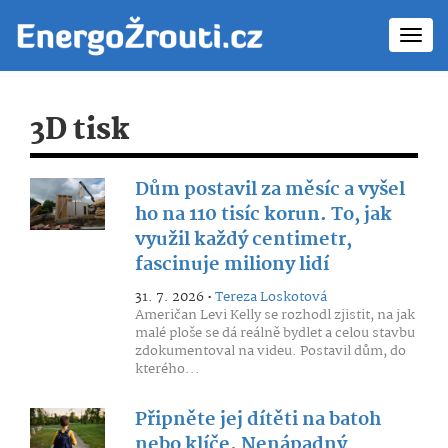
Toggl
navig
3D tisk
Dům postavil za měsíc a vyšel
ho na 110 tisíc korun. To, jak
využil každý centimetr,
fascinuje miliony lidí
31. 7. 2026 •
Tereza Loskotová
Američan Levi Kelly se rozhodl zjistit, na jak
malé ploše se dá reálně bydlet a celou stavbu
zdokumentoval na videu. Postavil dům, do
kterého...
Připněte jej dítěti na batoh
nebo klíče. Nenápadný