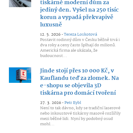
tiskárně moderní dům za
jediný den. Vyšel na 250 tisíc
korun a vypadá překvapivě
luxusně
12. 5. 2026 •
Tereza Loskotová
Postavit rodinný dům v Česku běžně trvá i
dva roky a ceny často šplhají do milionů.
Americká firma ale ukázala, že
budoucnost...
Jinde stojí přes 10 000 Kč, v
Kauflandu teď za zlomek. Na
e-shopu se objevila 3D
tiskárna pro domácí tvoření
27. 3. 2026 •
Petr Eybl
Není to tak dávno, kdy se tradiční laserové
nebo inkoustové tiskárny masově rozšířily
mezi běžné lidi. Nyní by podobný osud
mohl...