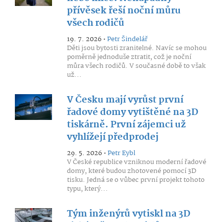
přívěsek řeší noční můru
všech rodičů
19. 7. 2026 •
Petr Šindelář
Děti jsou bytosti zranitelné. Navíc se mohou
poměrně jednoduše ztratit, což je noční
můra všech rodičů. V současné době to však
už...
V Česku mají vyrůst první
řadové domy vytištěné na 3D
tiskárně. První zájemci už
vyhlížejí předprodej
29. 5. 2026 •
Petr Eybl
V České republice vzniknou moderní řadové
domy, které budou zhotovené pomocí 3D
tisku. Jedná se o vůbec první projekt tohoto
typu, který...
Tým inženýrů vytiskl na 3D