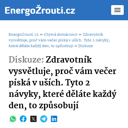
Toggl
navig
EnergoZrouti.cz
»
Chytrá domácnost
»
Zdravotník
vysvětluje, proč vám večer píská v uších. Tyto 2 návyky,
které děláte každý den, to způsobují
»
Diskuze
Diskuze:
Zdravotník
vysvětluje, proč vám večer
píská v uších. Tyto 2
návyky, které děláte každý
den, to způsobují