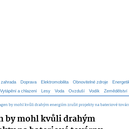
 zahrada
Doprava
Elektromobilita
Obnovitelné zdroje
Energeti
Vytápění a chlazení
Lesy
Voda
Ovzduší
Vodík
Zemědělství
gen by mohl kvůli drahým energiím zrušit projekty na bateriové továr
 by mohl kvůli drahým