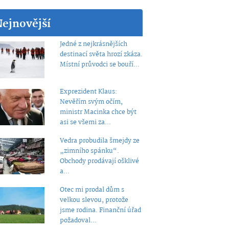
Nejnovější
Jedné z nejkrásnějších
destinací světa hrozí zkáza.
Místní průvodci se bouří...
Exprezident Klaus:
Nevěřím svým očím,
ministr Macinka chce být
asi se všemi za...
Vedra probudila šmejdy ze
„zimního spánku“.
Obchody prodávají ošklivé
a...
Otec mi prodal dům s
velkou slevou, protože
jsme rodina. Finanční úřad
požadoval...