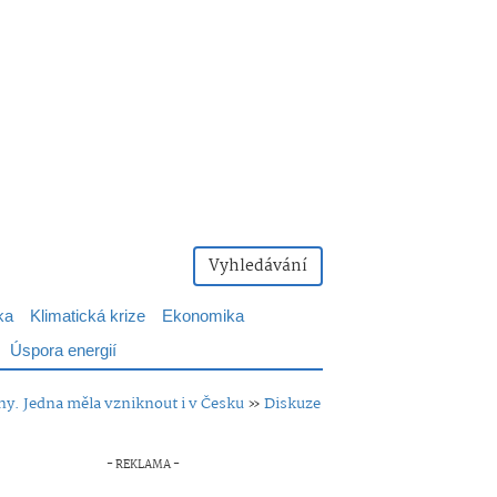
Vyhledávání
ka
Klimatická krize
Ekonomika
Úspora energií
ny. Jedna měla vzniknout i v Česku
»
Diskuze