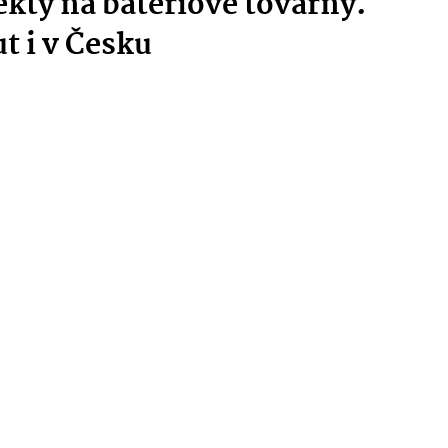
ekty na bateriové továrny.
t i v Česku