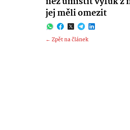
než umístit výfuk z 
jej měli omezit
← Zpět na článek