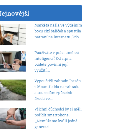
Nejnovější
Markéta našla ve výdejním
boxu cizí balíček a spustila
pátrání na internetu, kdo...
Používáte v práci umělou
inteligenci? Od srpna
budete povinni její
využití...
Vypouštěli zahradní bazén
z Mountfieldu na zahradu
a sousedům způsobili
škodu ve...
Všichni důchodci by si měli
pořídit smartphone.
„Nemůžeme kvůli jedné
generaci...