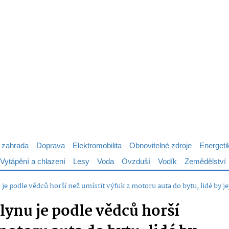
 zahrada
Doprava
Elektromobilita
Obnovitelné zdroje
Energeti
Vytápění a chlazení
Lesy
Voda
Ovzduší
Vodík
Zemědělství
 je podle vědců horší než umístit výfuk z motoru auta do bytu, lidé by j
lynu je podle vědců horší