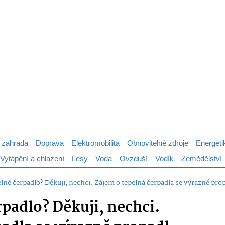
 zahrada
Doprava
Elektromobilita
Obnovitelné zdroje
Energeti
Vytápění a chlazení
Lesy
Voda
Ovzduší
Vodík
Zemědělství
lné čerpadlo? Děkuji, nechci. Zájem o tepelná čerpadla se výrazně pro
padlo? Děkuji, nechci.