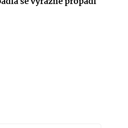
padla se výrazně propadl