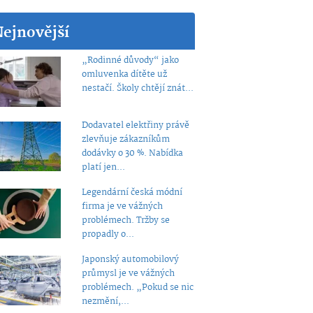
Nejnovější
„Rodinné důvody“ jako
omluvenka dítěte už
nestačí. Školy chtějí znát...
Dodavatel elektřiny právě
zlevňuje zákazníkům
dodávky o 30 %. Nabídka
platí jen...
Legendární česká módní
firma je ve vážných
problémech. Tržby se
propadly o...
Japonský automobilový
průmysl je ve vážných
problémech. „Pokud se nic
nezmění,...