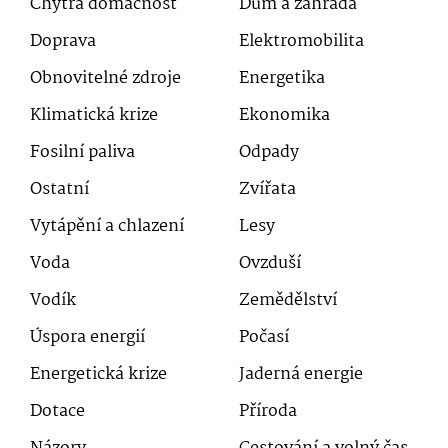
Chytrá domácnost
Dům a zahrada
Doprava
Elektromobilita
Obnovitelné zdroje
Energetika
Klimatická krize
Ekonomika
Fosilní paliva
Odpady
Ostatní
Zvířata
Vytápění a chlazení
Lesy
Voda
Ovzduší
Vodík
Zemědělství
Úspora energií
Počasí
Energetická krize
Jaderná energie
Dotace
Příroda