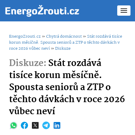
Toggl
navig
EnergoZrouti.cz
»
Chytrá domácnost
»
Stát rozdává tisíce
korun měsíčně. Spousta seniorů a ZTP o těchto dávkách v
roce 2026 vůbec neví
»
Diskuze
Diskuze:
Stát rozdává
tisíce korun měsíčně.
Spousta seniorů a ZTP o
těchto dávkách v roce 2026
vůbec neví