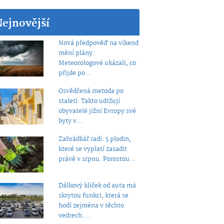
Nejnovější
Nová předpověď na víkend
mění plány.
Meteorologové ukázali, co
přijde po...
Osvědčená metoda po
staletí: Takto udržují
obyvatelé jižní Evropy své
byty v...
Zahrádkář radí: 5 plodin,
které se vyplatí zasadit
právě v srpnu. Porostou...
Dálkový klíček od auta má
skrytou funkci, která se
hodí zejména v těchto
vedrech....