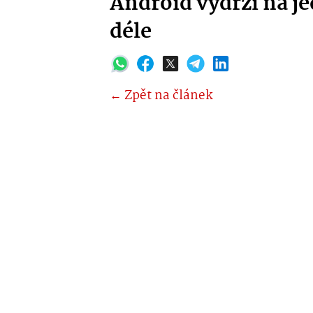
Android vydrží na je
déle
← Zpět na článek