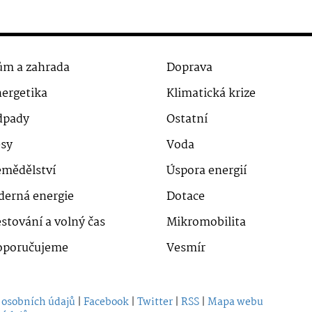
m a zahrada
Doprava
ergetika
Klimatická krize
dpady
Ostatní
sy
Voda
mědělství
Úspora energií
derná energie
Dotace
stování a volný čas
Mikromobilita
oporučujeme
Vesmír
 osobních údajů
|
Facebook
|
Twitter
|
RSS
|
Mapa webu