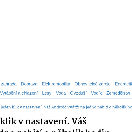
 zahrada
Doprava
Elektromobilita
Obnovitelné zdroje
Energeti
Vytápění a chlazení
Lesy
Voda
Ovzduší
Vodík
Zemědělství
 jeden klik v nastavení. Váš Android vydrží na jedno nabití o několik h
 klik v nastavení. Váš