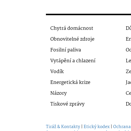
Chytrá domácnost
Dů
Obnovitelné zdroje
En
Fosilní paliva
O
Vytápění a chlazení
Le
Vodík
Ze
Energetická krize
Ja
Názory
Ce
Tiskové zprávy
D
Tiráž & Kontakty
|
Etický kodex
|
Ochrana