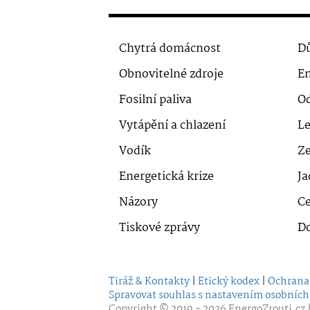
Chytrá domácnost
Dů
Obnovitelné zdroje
En
Fosilní paliva
O
Vytápění a chlazení
Le
Vodík
Ze
Energetická krize
Ja
Názory
Ce
Tiskové zprávy
D
Tiráž & Kontakty
|
Etický kodex
|
Ochrana
Spravovat souhlas s nastavením osobních
Copyright © 2019 - 2026
EnergoZrouti.cz