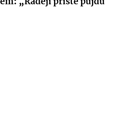
em: „Raději příště půjdu