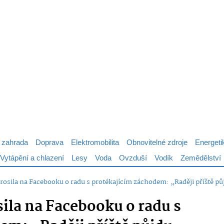
 zahrada
Doprava
Elektromobilita
Obnovitelné zdroje
Energeti
Vytápění a chlazení
Lesy
Voda
Ovzduší
Vodík
Zemědělství
rosila na Facebooku o radu s protékajícím záchodem: „Raději příště p
ila na Facebooku o radu s