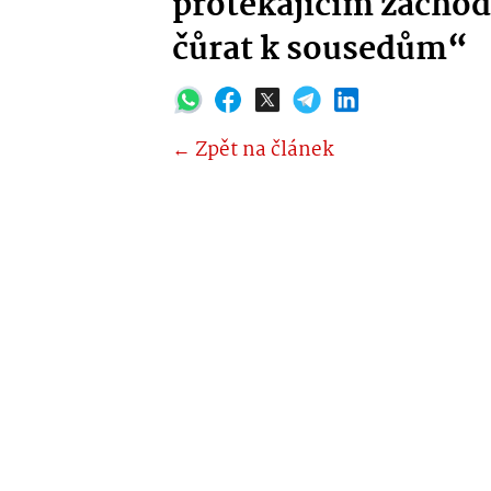
protékajícím záchod
čůrat k sousedům“
← Zpět na článek