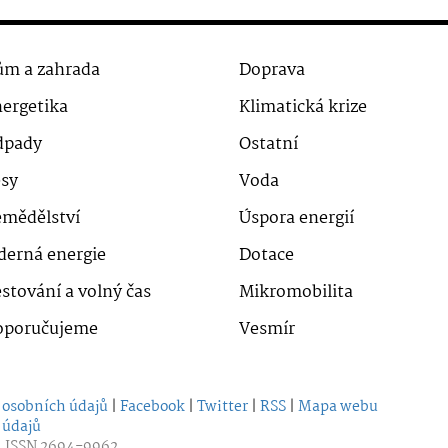
m a zahrada
Doprava
ergetika
Klimatická krize
dpady
Ostatní
sy
Voda
mědělství
Úspora energií
derná energie
Dotace
stování a volný čas
Mikromobilita
oporučujeme
Vesmír
 osobních údajů
|
Facebook
|
Twitter
|
RSS
|
Mapa webu
 údajů
| ISSN 2694-9962