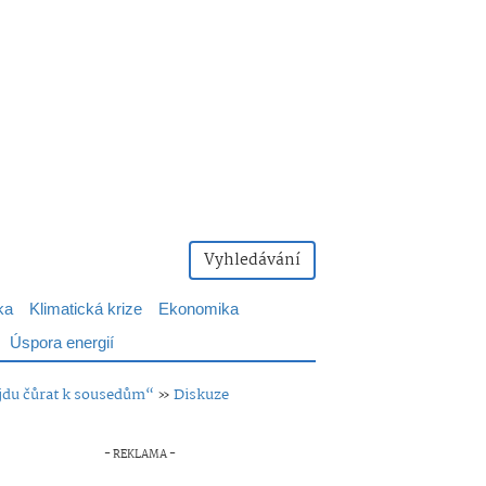
Vyhledávání
ka
Klimatická krize
Ekonomika
Úspora energií
ůjdu čůrat k sousedům“
»
Diskuze