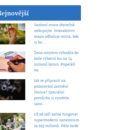
Nejnovější
Sezónní ovoce zbytečně
nekupujte. Interaktivní
mapa odhaluje místa, kde
si ho...
Žena omylem vyhodila do
koše výherní los na 24
milionů korun. Popeláři
ho...
Jak se připravit na
pozorování zatmění
Slunce? Speciální
pomůcku si vyrobíte
sami...
Už od září začne fungovat
supermoderní sanatorium
za 693 milionů. Péče bude