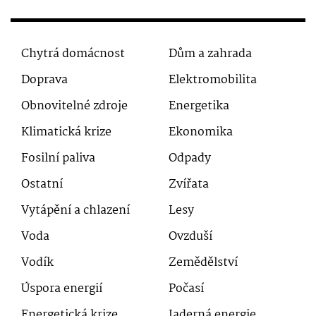
Chytrá domácnost
Dům a zahrada
Doprava
Elektromobilita
Obnovitelné zdroje
Energetika
Klimatická krize
Ekonomika
Fosilní paliva
Odpady
Ostatní
Zvířata
Vytápění a chlazení
Lesy
Voda
Ovzduší
Vodík
Zemědělství
Úspora energií
Počasí
Energetická krize
Jaderná energie