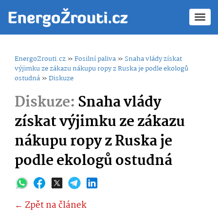
Toggl
navig
EnergoZrouti.cz
»
Fosilní paliva
»
Snaha vlády získat
výjimku ze zákazu nákupu ropy z Ruska je podle ekologů
ostudná
»
Diskuze
Diskuze:
Snaha vlády
získat výjimku ze zákazu
nákupu ropy z Ruska je
podle ekologů ostudná
← Zpět na článek