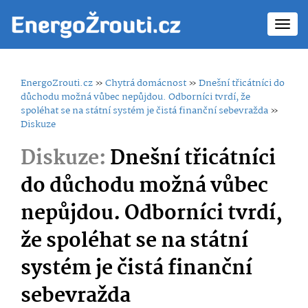
Toggl
navig
EnergoZrouti.cz
»
Chytrá domácnost
»
Dnešní třicátníci do
důchodu možná vůbec nepůjdou. Odborníci tvrdí, že
spoléhat se na státní systém je čistá finanční sebevražda
»
Diskuze
Diskuze:
Dnešní třicátníci
do důchodu možná vůbec
nepůjdou. Odborníci tvrdí,
že spoléhat se na státní
systém je čistá finanční
sebevražda