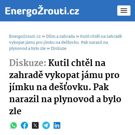
Toggl
navig
EnergoZrouti.cz
»
Dům a zahrada
»
Kutil chtěl na zahradě
vykopat jámu pro jímku na dešťovku. Pak narazil na
plynovod a bylo zle
»
Diskuze
Diskuze:
Kutil chtěl na
zahradě vykopat jámu pro
jímku na dešťovku. Pak
narazil na plynovod a bylo
zle