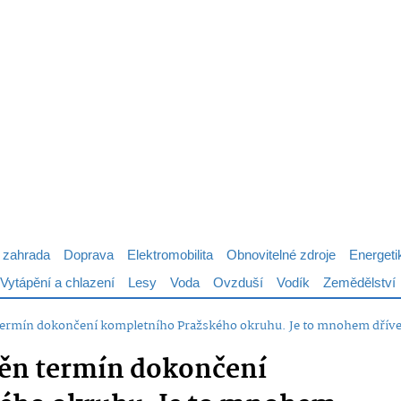
 zahrada
Doprava
Elektromobilita
Obnovitelné zdroje
Energeti
Vytápění a chlazení
Lesy
Voda
Ovzduší
Vodík
Zemědělství
termín dokončení kompletního Pražského okruhu. Je to mnohem dříve,
něn termín dokončení