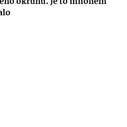
ého okruhu. Je to mnohem
alo