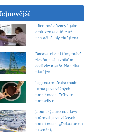
Nejnovější
„Rodinné důvody“ jako
omluvenka dítěte už
nestačí. Školy chtějí znát...
Dodavatel elektřiny právě
zlevňuje zákazníkům
dodávky o 30 %. Nabídka
platí jen...
Legendární česká módní
firma je ve vážných
problémech. Tržby se
propadly o...
Japonský automobilový
průmysl je ve vážných
problémech. „Pokud se nic
nezmění,...