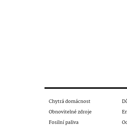
Chytrá domácnost
Dů
Obnovitelné zdroje
En
Fosilní paliva
O