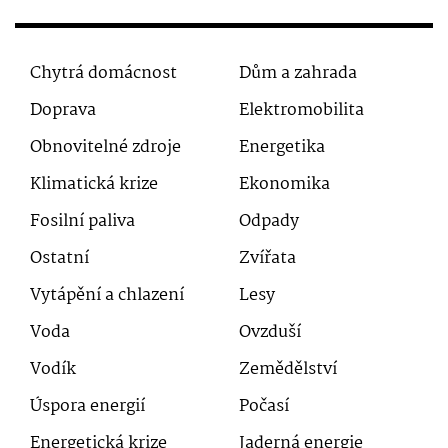
Chytrá domácnost
Dům a zahrada
Doprava
Elektromobilita
Obnovitelné zdroje
Energetika
Klimatická krize
Ekonomika
Fosilní paliva
Odpady
Ostatní
Zvířata
Vytápění a chlazení
Lesy
Voda
Ovzduší
Vodík
Zemědělství
Úspora energií
Počasí
Energetická krize
Jaderná energie