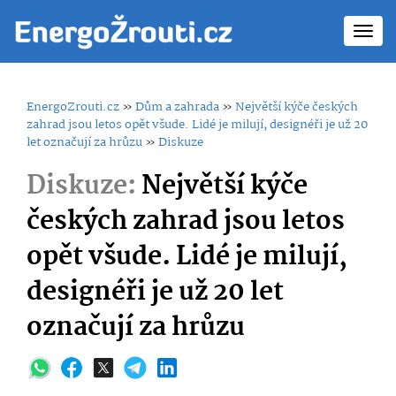
Toggl
navig
EnergoZrouti.cz
»
Dům a zahrada
»
Největší kýče českých
zahrad jsou letos opět všude. Lidé je milují, designéři je už 20
let označují za hrůzu
»
Diskuze
Diskuze:
Největší kýče
českých zahrad jsou letos
opět všude. Lidé je milují,
designéři je už 20 let
označují za hrůzu