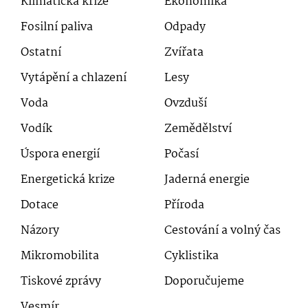
Klimatická krize
Ekonomika
Fosilní paliva
Odpady
Ostatní
Zvířata
Vytápění a chlazení
Lesy
Voda
Ovzduší
Vodík
Zemědělství
Úspora energií
Počasí
Energetická krize
Jaderná energie
Dotace
Příroda
Názory
Cestování a volný čas
Mikromobilita
Cyklistika
Tiskové zprávy
Doporučujeme
Vesmír