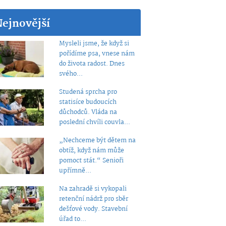
Nejnovější
Mysleli jsme, že když si
pořídíme psa, vnese nám
do života radost. Dnes
svého...
Studená sprcha pro
statisíce budoucích
důchodců. Vláda na
poslední chvíli couvla...
„Nechceme být dětem na
obtíž, když nám může
pomoct stát.“ Senioři
upřímně...
Na zahradě si vykopali
retenční nádrž pro sběr
dešťové vody. Stavební
úřad to...