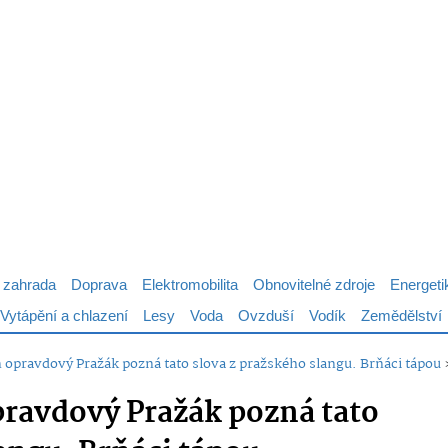
 zahrada
Doprava
Elektromobilita
Obnovitelné zdroje
Energeti
Vytápění a chlazení
Lesy
Voda
Ovzduší
Vodík
Zemědělství
n opravdový Pražák pozná tato slova z pražského slangu. Brňáci tápou
pravdový Pražák pozná tato