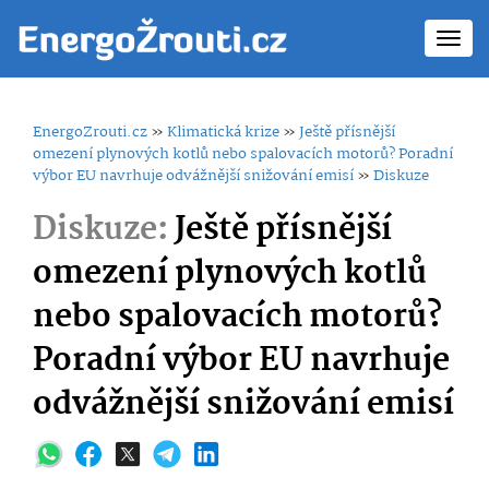
Toggl
navig
EnergoZrouti.cz
»
Klimatická krize
»
Ještě přísnější
omezení plynových kotlů nebo spalovacích motorů? Poradní
výbor EU navrhuje odvážnější snižování emisí
»
Diskuze
Diskuze:
Ještě přísnější
omezení plynových kotlů
nebo spalovacích motorů?
Poradní výbor EU navrhuje
odvážnější snižování emisí