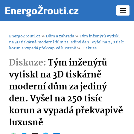
Toggl
navig
EnergoZrouti.cz
»
Dům a zahrada
»
Tým inženýrů vytiskl
na 3D tiskárně moderní dům za jediný den. Vyšel na 250 tisíc
korun a vypadá překvapivě luxusně
»
Diskuze
Diskuze:
Tým inženýrů
vytiskl na 3D tiskárně
moderní dům za jediný
den. Vyšel na 250 tisíc
korun a vypadá překvapivě
luxusně