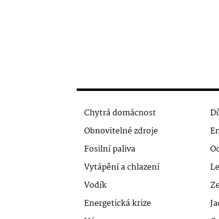
Chytrá domácnost
Dů
Obnovitelné zdroje
En
Fosilní paliva
O
Vytápění a chlazení
Le
Vodík
Ze
Energetická krize
Ja