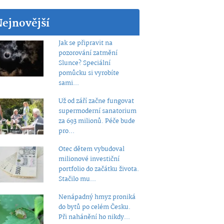
Nejnovější
Jak se připravit na
pozorování zatmění
Slunce? Speciální
pomůcku si vyrobíte
sami...
Už od září začne fungovat
supermoderní sanatorium
za 693 milionů. Péče bude
pro...
Otec dětem vybudoval
milionové investiční
portfolio do začátku života.
Stačilo mu...
Nenápadný hmyz proniká
do bytů po celém Česku.
Při nahánění ho nikdy...