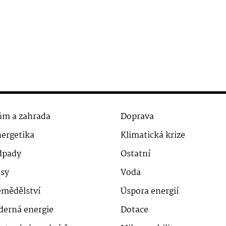
m a zahrada
Doprava
ergetika
Klimatická krize
dpady
Ostatní
sy
Voda
mědělství
Úspora energií
derná energie
Dotace