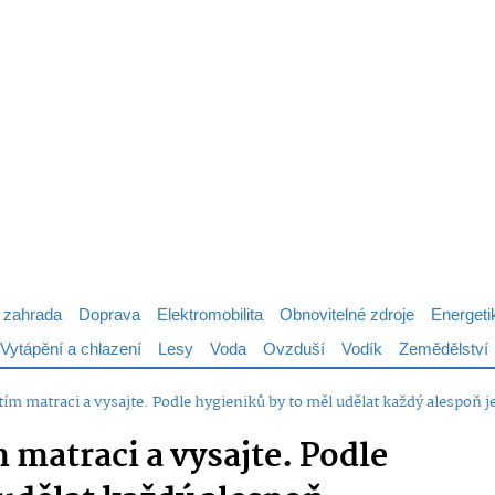
 zahrada
Doprava
Elektromobilita
Obnovitelné zdroje
Energeti
Vytápění a chlazení
Lesy
Voda
Ovzduší
Vodík
Zemědělství
tím matraci a vysajte. Podle hygieniků by to měl udělat každý alespoň j
 matraci a vysajte. Podle