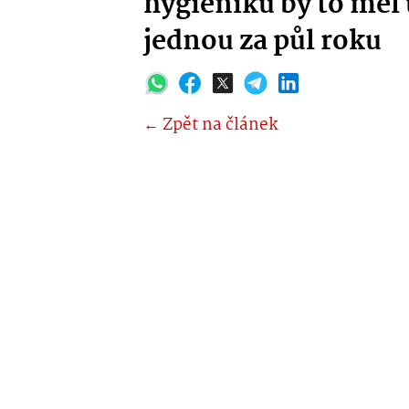
hygieniků by to měl
jednou za půl roku
← Zpět na článek