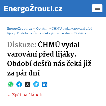
Toggl
navig
EnergoZrouti.cz
»
Ostatní
»
ČHMÚ vydal varování před
lijáky. Období dešťů nás čeká již za pár dní
»
Diskuze
Diskuze:
ČHMÚ vydal
varování před lijáky.
Období dešťů nás čeká již
za pár dní
← Zpět na článek