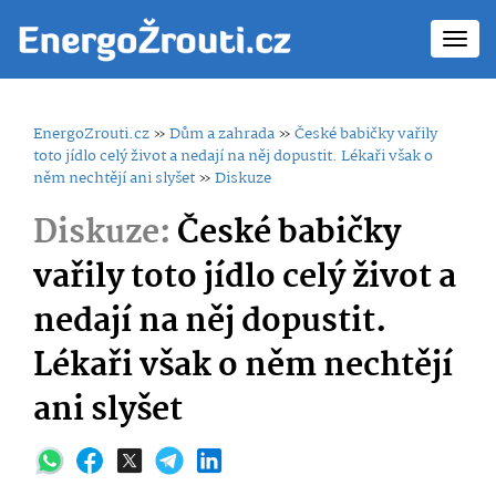
Toggl
navig
EnergoZrouti.cz
»
Dům a zahrada
»
České babičky vařily
toto jídlo celý život a nedají na něj dopustit. Lékaři však o
něm nechtějí ani slyšet
»
Diskuze
Diskuze:
České babičky
vařily toto jídlo celý život a
nedají na něj dopustit.
Lékaři však o něm nechtějí
ani slyšet