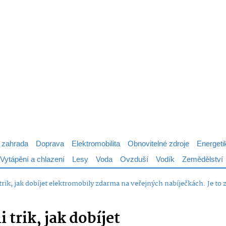
 zahrada
Doprava
Elektromobilita
Obnovitelné zdroje
Energeti
Vytápění a chlazení
Lesy
Voda
Ovzduší
Vodík
Zemědělství
i trik, jak dobíjet elektromobily zdarma na veřejných nabíječkách. Je to
i trik, jak dobíjet