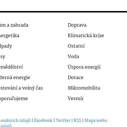
m a zahrada
Doprava
ergetika
Klimatická krize
dpady
Ostatní
sy
Voda
mědělství
Úspora energií
derná energie
Dotace
stování a volný čas
Mikromobilita
oporučujeme
Vesmír
 osobních údajů
|
Facebook
|
Twitter
|
RSS
|
Mapa webu
 údajů