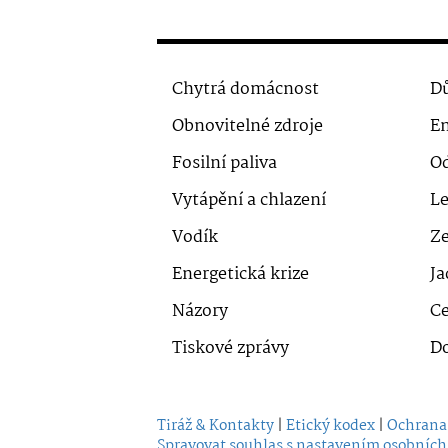
Chytrá domácnost
Dů
Obnovitelné zdroje
En
Fosilní paliva
O
Vytápění a chlazení
Le
Vodík
Ze
Energetická krize
Ja
Názory
Ce
Tiskové zprávy
D
Tiráž & Kontakty
|
Etický kodex
|
Ochrana
Spravovat souhlas s nastavením osobních