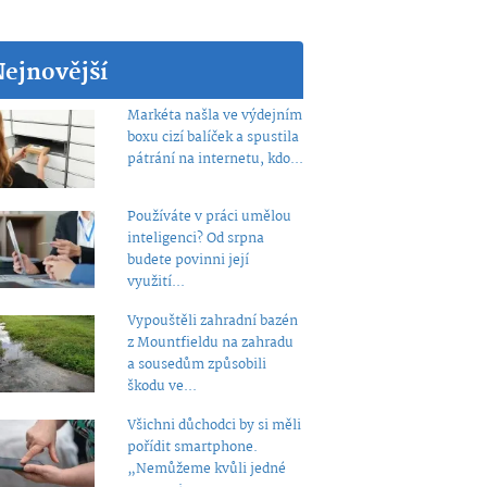
Nejnovější
Markéta našla ve výdejním
boxu cizí balíček a spustila
pátrání na internetu, kdo...
Používáte v práci umělou
inteligenci? Od srpna
budete povinni její
využití...
Vypouštěli zahradní bazén
z Mountfieldu na zahradu
a sousedům způsobili
škodu ve...
Všichni důchodci by si měli
pořídit smartphone.
„Nemůžeme kvůli jedné