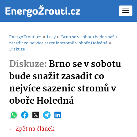
Toggl
navig
EnergoZrouti.cz
»
Lesy
»
Brno se v sobotu bude snažit
zasadit co nejvíce sazenic stromů v oboře Holedná
»
Diskuze
Diskuze:
Brno se v sobotu
bude snažit zasadit co
nejvíce sazenic stromů v
oboře Holedná
← Zpět na článek