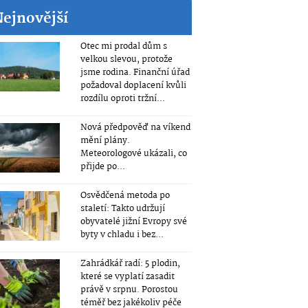
Nejnovější
Otec mi prodal dům s
velkou slevou, protože
jsme rodina. Finanční úřad
požadoval doplacení kvůli
rozdílu oproti tržní...
Nová předpověď na víkend
mění plány.
Meteorologové ukázali, co
přijde po...
Osvědčená metoda po
staletí: Takto udržují
obyvatelé jižní Evropy své
byty v chladu i bez...
Zahrádkář radí: 5 plodin,
které se vyplatí zasadit
právě v srpnu. Porostou
téměř bez jakékoliv péče