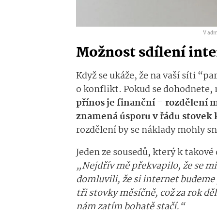
V admi
Možnost sdílení int
Když se ukáže, že na vaší síti “p
o konflikt. Pokud se dohodnete, 
přínos je finanční – rozdělení
znamená úsporu v řádu stovek 
rozdělení by se náklady mohly sn
Jeden ze sousedů, který k takové
„Nejdřív mě překvapilo, že se mi 
domluvili, že si internet budeme
tři stovky měsíčně, což za rok děl
nám zatím bohatě stačí.“