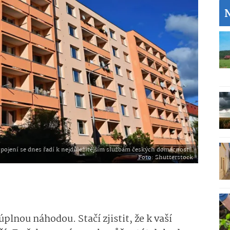
ipojení se dnes řadí k nejdůležitějším službám českých domácností.
Foto
: Shutterstock
lnou náhodou. Stačí zjistit, že k vaší