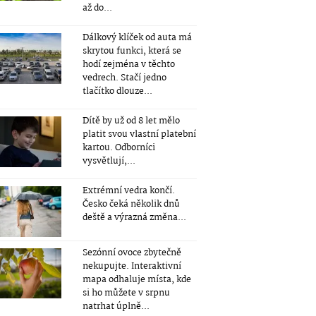
až do...
Dálkový klíček od auta má
skrytou funkci, která se
hodí zejména v těchto
vedrech. Stačí jedno
tlačítko dlouze...
Dítě by už od 8 let mělo
platit svou vlastní platební
kartou. Odborníci
vysvětlují,...
Extrémní vedra končí.
Česko čeká několik dnů
deště a výrazná změna...
Sezónní ovoce zbytečně
nekupujte. Interaktivní
mapa odhaluje místa, kde
si ho můžete v srpnu
natrhat úplně...