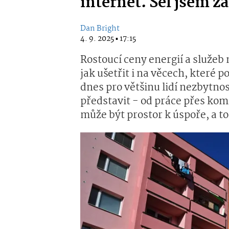
internet. Šel jsem 
Dan Bright
4. 9. 2025 ▪ 17:15
Rostoucí ceny energií a služe
jak ušetřit i na věcech, které
dnes pro většinu lidí nezbytno
představit - od práce přes komu
může být prostor k úspoře, a t