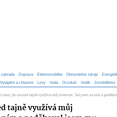
 zahrada
Doprava
Elektromobilita
Obnovitelné zdroje
Energeti
Vytápění a chlazení
Lesy
Voda
Ovzduší
Vodík
Zemědělství
il jsem, že soused tajně využívá můj internet. Šel jsem za ním a poděk
sed tajně využívá můj