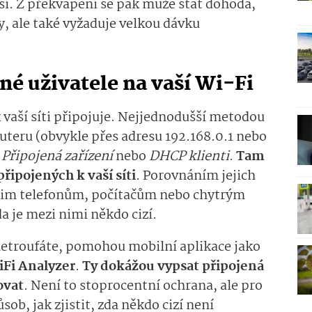
lší. Z překvapení se pak může stát dohoda,
y, ale také vyžaduje velkou dávku
ěné uživatele na vaší Wi-Fi
 vaší síti připojuje. Nejjednodušší metodou
outeru (obvykle přes adresu 192.168.0.1 nebo
e
Připojená zařízení
nebo
DHCP klienti
.
Tam
řipojených k vaší síti
. Porovnáním jejich
ašim telefonům, počítačům nebo chytrým
 je mezi nimi někdo cizí.
etroufáte, pomohou mobilní aplikace jako
Fi Analyzer
.
Ty dokážou vypsat připojená
ovat
. Není to stoprocentní ochrana, ale pro
sob, jak zjistit, zda někdo cizí není