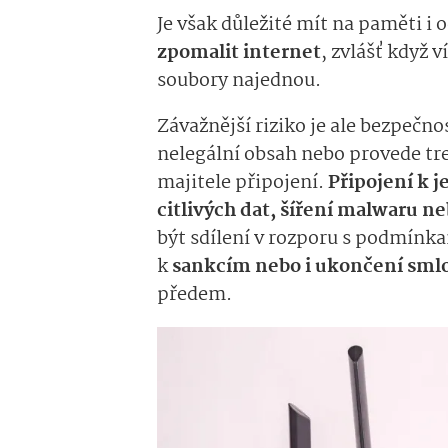
Je však důležité mít na paměti i
zpomalit internet
, zvlášť když v
soubory najednou.
Závažnější riziko je ale bezpečno
nelegální obsah nebo provede tr
majitele připojení.
Při­pojení k 
citlivých dat, šíření malwaru n
být sdílení v rozporu s podmínk
k
sankcím nebo i ukončení sm
předem.