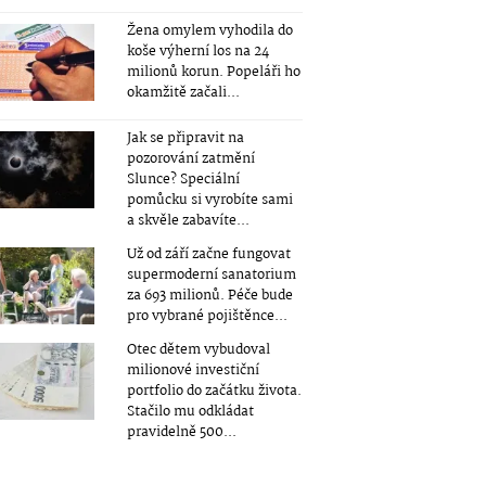
Žena omylem vyhodila do
koše výherní los na 24
milionů korun. Popeláři ho
okamžitě začali...
Jak se připravit na
pozorování zatmění
Slunce? Speciální
pomůcku si vyrobíte sami
a skvěle zabavíte...
Už od září začne fungovat
supermoderní sanatorium
za 693 milionů. Péče bude
pro vybrané pojištěnce...
Otec dětem vybudoval
milionové investiční
portfolio do začátku života.
Stačilo mu odkládat
pravidelně 500...