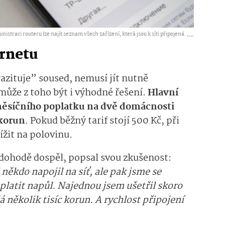
nistraci routeru lze najít seznam všech zařízení, která jsou k síti připojená. ,
...
ernetu
arazituje” soused, nemusí jít nutně
může z toho být i výhodné řešení.
Hlavní
 měsíčního poplatku na dvě domácnosti
korun
. Pokud běžný tarif stojí 500 Kč, při
ížit na polovinu.
 dohodě dospěl, popsal svou zkušenost:
někdo napojil na síť, ale pak jsme se
 platit napůl. Najednou jsem ušetřil skoro
á několik tisíc korun. A rychlost připojení