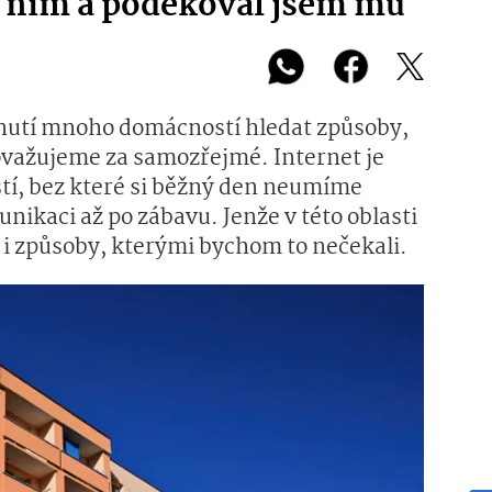
za ním a poděkoval jsem mu
b nutí mnoho domácností hledat způsoby,
 považujeme za samozřejmé. Internet je
stí, bez které si běžný den neumíme
nikaci až po zábavu. Jenže v této oblasti
o i způsoby, kterými bychom to nečekali.