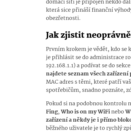
domácí síti je připojen někdo da
která sice přináší finanční výhod
obezřetnosti.
Jak zjistit neoprávn
Prvním krokem je vědět, kdo se k
je přihlásit se do administrace r
192.168.1.1) a podívat se do sekc
najdete seznam všech zařízení p
MAC adres s těmi, které patří v
spotřebičům, snadno poznáte, zda
Pokud si na podobnou kontrolu n
Fing
,
Who is on my WiFi
nebo
Wi
zařízení a někdy je i přímo blok
běžného uživatele je to rychlý způ