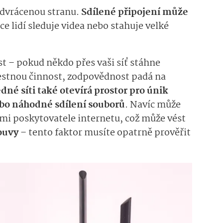
 odvrácenou stranu.
Sdílené připojení může
íce lidí sleduje videa nebo stahuje velké
st – pokud někdo přes vaši síť stáhne
estnou činnost, zodpovědnost padá na
jedné síti také otevírá prostor pro únik
ebo náhodné sdílení souborů
. Navíc může
ami poskytovatele internetu, což může vést
louvy
–
tento faktor musíte opatrně prověřit