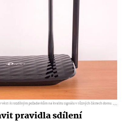
e vést i k rozdílným požadavkům na kvalitu signálu v různých částech domu. ,
...
avit pravidla sdílení