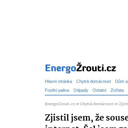
Hlavní stránka
Chytrá domácnost
Dům a
Fosilní paliva
Odpady
Ostatní
Zvířata
EnergoZrouti.cz
»
Chytrá domácnost
»
Zjist
Zjistil jsem, že sou