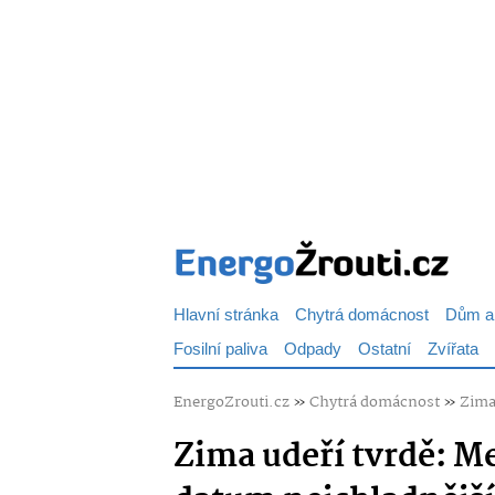
Hlavní stránka
Chytrá domácnost
Dům a
Fosilní paliva
Odpady
Ostatní
Zvířata
EnergoZrouti.cz
»
Chytrá domácnost
»
Zima
Zima udeří tvrdě: M