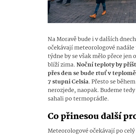
Na Moravě bude i v dalších dnech
očekávají meteorologové nadále t
týdne by se však mělo přece jen o 
blíží zima.
Noční teploty by příš
přes den se bude rtuť v teplom
7 stupni Celsia
. Přesto se během
nerozjede, naopak. Budeme tedy 
sahali po termoprádle.
Co přinesou další pr
Meteorologové očekávají po celý