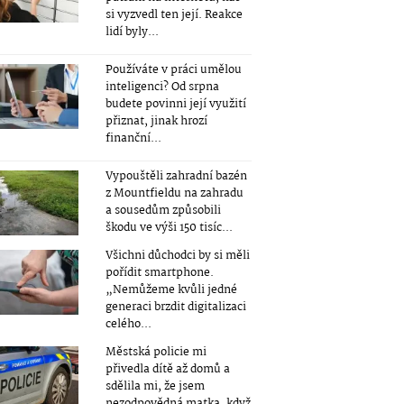
si vyzvedl ten její. Reakce
lidí byly...
Používáte v práci umělou
inteligenci? Od srpna
budete povinni její využití
přiznat, jinak hrozí
finanční...
Vypouštěli zahradní bazén
z Mountfieldu na zahradu
a sousedům způsobili
škodu ve výši 150 tisíc...
Všichni důchodci by si měli
pořídit smartphone.
„Nemůžeme kvůli jedné
generaci brzdit digitalizaci
celého...
Městská policie mi
přivedla dítě až domů a
sdělila mi, že jsem
nezodpovědná matka, když