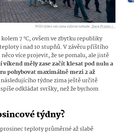
Příští týden nás zima sužovat nebude ,
Dave Primov /...
 kolem 7 °C, ovšem ve zbytku republiky
eploty i nad 10 stupňů. V závěru příštího
něco více projevit, že se pomalu, ale jistě
tí víkend měly zase začít klesat pod nulu a
ěru pohybovat maximálně mezi 2 až
 následujícího týdne zima ještě určitě
spíše odkládat svršky, než že bychom
osincové týdny?
 prosinec teploty průměrné až slabě