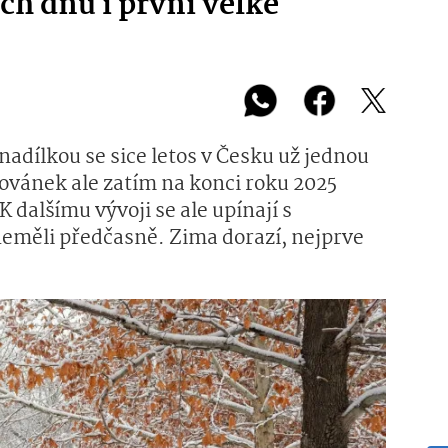
ch dnů i první velké
nadílkou se sice letos v Česku už jednou
dovánek ale zatím na konci roku 2025
K dalšímu vývoji se ale upínají s
neměli předčasně. Zima dorazí, nejprve