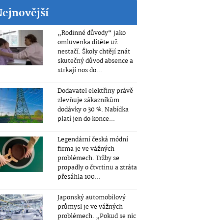
Nejnovější
„Rodinné důvody“ jako
omluvenka dítěte už
nestačí. Školy chtějí znát
skutečný důvod absence a
strkají nos do...
Dodavatel elektřiny právě
zlevňuje zákazníkům
dodávky o 30 %. Nabídka
platí jen do konce...
Legendární česká módní
firma je ve vážných
problémech. Tržby se
propadly o čtvrtinu a ztráta
přesáhla 100...
Japonský automobilový
průmysl je ve vážných
problémech. „Pokud se nic