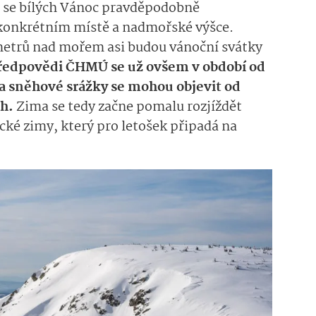
e se bílých Vánoc pravděpodobně
 konkrétním místě a nadmořské výšce.
metrů nad mořem asi budou vánoční svátky
předpovědi ČHMÚ se už ovšem v období od
í a sněhové srážky se mohou objevit od
oh.
Zima se tedy začne pomalu rozjíždět
ké zimy, který pro letošek připadá na