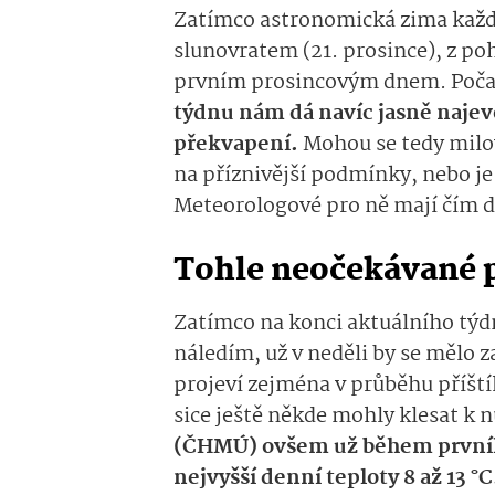
Zatímco astronomická zima každ
slunovratem (21. prosince), z po
prvním prosincovým dnem. Počas
týdnu nám dá navíc jasně najev
překvapení.
Mohou se tedy milov
na příznivější podmínky, nebo je 
Meteorologové pro ně mají čím d
Tohle neočekávané p
Zatímco na konci aktuálního týd
náledím, už v neděli by se mělo z
projeví zejména v průběhu příští
sice ještě někde mohly klesat k n
(ČHMÚ) ovšem už během prvníh
nejvyšší denní teploty 8 až 13 °