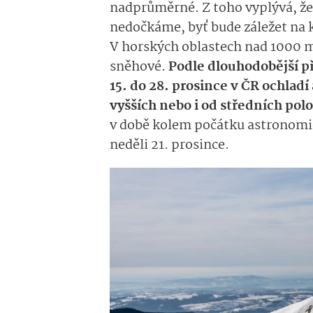
nadprůměrné. Z toho vyplývá, ž
nedočkáme, byť bude záležet na
V horských oblastech nad 1000 
sněhové.
Podle dlouhodobější 
15. do 28. prosince v ČR ochlad
vyšších nebo i od středních pol
v době kolem počátku astronomic
neděli 21. prosince.