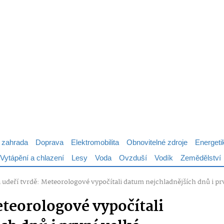
 zahrada
Doprava
Elektromobilita
Obnovitelné zdroje
Energeti
Vytápění a chlazení
Lesy
Voda
Ovzduší
Vodík
Zemědělství
 udeří tvrdě: Meteorologové vypočítali datum nejchladnějších dnů i pr
eteorologové vypočítali