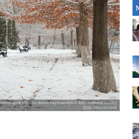
teorologové přiblížili datum nejchladnějších dnů i sněhové nadílky
Foto
: Shutterstock