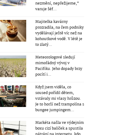
nezmění, nepřežijeme,“
varuje šéf...
Majitelka kavárny
prozradila, na čem podniky
vydělávají ještě víc než na
kohoutkové vodě. V létě je
to zlatý...
Meteorologové sledují
mimořádný vývoj v
Pacifiku. Jeho dopady brzy
pocítí i...
Když jsem viděla, co
soused pořídil dětem,
vstávaly mi vlasy hrůzou.
Je to horší než trampolína s
bungee jumpingem...
Markéta našla ve výdejním
boxu cizí balíček a spustila
pátrání na internetu, kdo