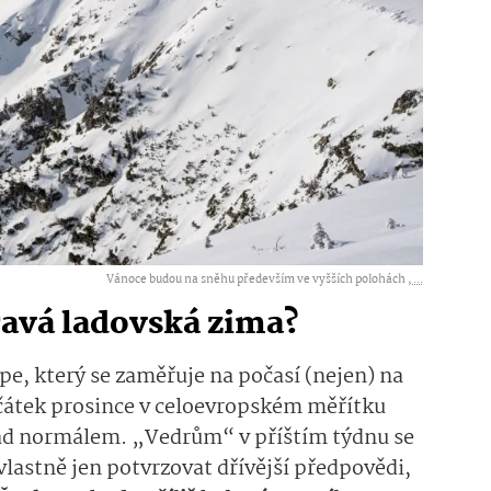
Vánoce budou na sněhu především ve vyšších polohách ,
...
ravá ladovská zima?
e, který se zaměřuje na počasí (nejen) na
čátek prosince v celoevropském měřítku
 nad normálem. „Vedrům“ v příštím týdnu se
 vlastně jen potvrzovat dřívější předpovědi,