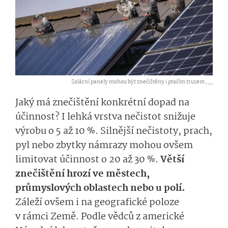
Solární panely mohou být znečištěny i ptačím trusem ,
...
Jaký má znečištění konkrétní dopad na
účinnost? I lehká vrstva nečistot snižuje
výrobu o 5 až 10 %. Silnější nečistoty, prach,
pyl nebo zbytky námrazy mohou ovšem
limitovat účinnost o 20 až 30 %.
Větší
znečištění hrozí ve městech,
průmyslových oblastech nebo u polí.
Záleží ovšem i na geografické poloze
v rámci Země. Podle vědců z americké