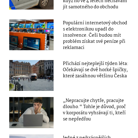
když ho ve 4 letech nechávám
jít samotného do obchodu
Populární internetový obchod
s elektronikou upadl do
insolvence. Češi budou mít
problém získat své peníze při
reklamaci
Přichází nejteplejší týden léta:
Očekávají se dvě horké špičky,
které zasáhnou většinu Česka
„Nepracujte chytře, pracujte
dlouho.“ Tohle je důvod, proč
v korporátu vyhrávají ti, kteří
se nepředřou
Jedné z nejkrásnějších