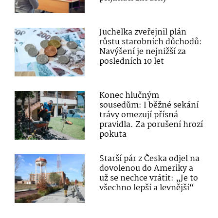
Juchelka zveřejnil plán
růstu starobních důchodů:
Navýšení je nejnižší za
posledních 10 let
Konec hlučným
sousedům: I běžné sekání
trávy omezují přísná
pravidla. Za porušení hrozí
pokuta
Starší pár z Česka odjel na
dovolenou do Ameriky a
už se nechce vrátit: „Je to
všechno lepší a levnější“