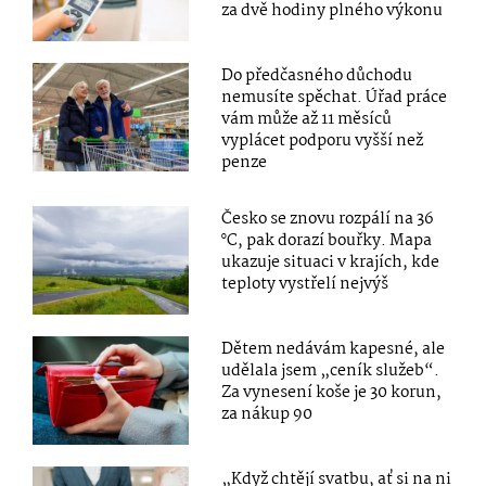
za dvě hodiny plného výkonu
Do předčasného důchodu
nemusíte spěchat. Úřad práce
vám může až 11 měsíců
vyplácet podporu vyšší než
penze
Česko se znovu rozpálí na 36
°C, pak dorazí bouřky. Mapa
ukazuje situaci v krajích, kde
teploty vystřelí nejvýš
Dětem nedávám kapesné, ale
udělala jsem „ceník služeb“.
Za vynesení koše je 30 korun,
za nákup 90
„Když chtějí svatbu, ať si na ni