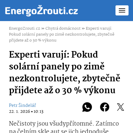
Toggl
navig
EnergoZrouti.cz
»
Chytrá domácnost
»
Experti varují:
Pokud solární panely po zimě nezkontrolujete, zbytečně
přijdete až o 30 % výkonu
Experti varují: Pokud
solární panely po zimě
nezkontrolujete, zbytečně
přijdete až o 30 % výkonu
Petr Šindelář
22. 1. 2026 ▪ 10:13
Nečistoty jsou všudypřítomné. Zatímco
na čelním skle aut se jich jednoduše