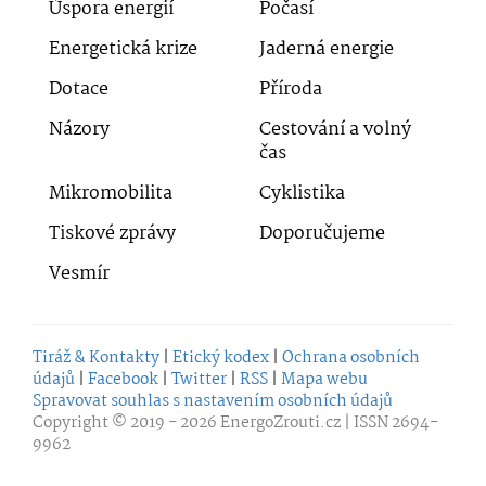
Úspora energií
Počasí
Energetická krize
Jaderná energie
Dotace
Příroda
Názory
Cestování a volný
čas
Mikromobilita
Cyklistika
Tiskové zprávy
Doporučujeme
Vesmír
Tiráž & Kontakty
|
Etický kodex
|
Ochrana osobních
údajů
|
Facebook
|
Twitter
|
RSS
|
Mapa webu
Spravovat souhlas s nastavením osobních údajů
Copyright © 2019 - 2026
EnergoZrouti.cz
| ISSN 2694-
9962