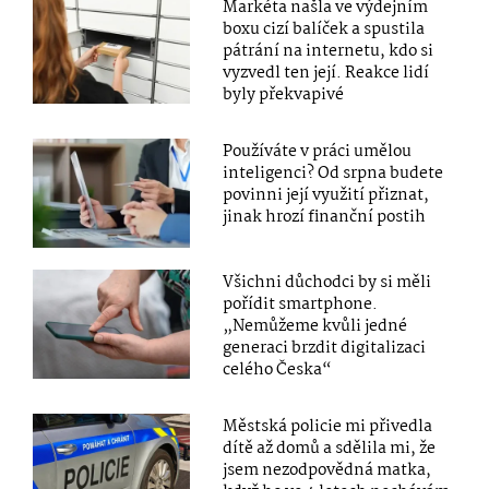
Markéta našla ve výdejním
boxu cizí balíček a spustila
pátrání na internetu, kdo si
vyzvedl ten její. Reakce lidí
byly překvapivé
Používáte v práci umělou
inteligenci? Od srpna budete
povinni její využití přiznat,
jinak hrozí finanční postih
Všichni důchodci by si měli
pořídit smartphone.
„Nemůžeme kvůli jedné
generaci brzdit digitalizaci
celého Česka“
Městská policie mi přivedla
dítě až domů a sdělila mi, že
jsem nezodpovědná matka,