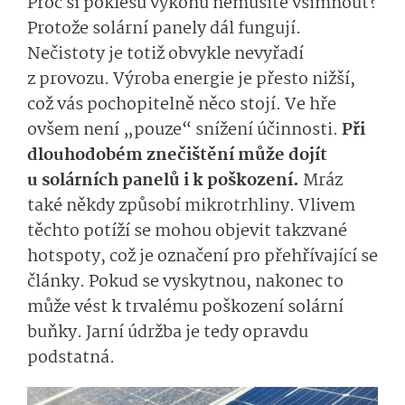
Proč si poklesu výkonu nemusíte všimnout?
Protože solární panely dál fungují.
Nečistoty je totiž obvykle nevyřadí
z provozu. Výroba energie je přesto nižší,
což vás pochopitelně něco stojí. Ve hře
ovšem není „pouze“ snížení účinnosti.
Při
dlouhodobém znečištění může dojít
u solárních panelů i k poškození.
Mráz
také někdy způsobí mikrotrhliny. Vlivem
těchto potíží se mohou objevit takzvané
hotspoty, což je označení pro přehřívající se
články. Pokud se vyskytnou, nakonec to
může vést k trvalému poškození solární
buňky. Jarní údržba je tedy opravdu
podstatná.