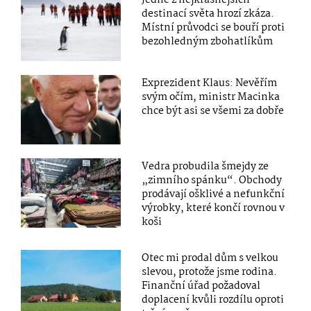
destinací světa hrozí zkáza.
Místní průvodci se bouří proti
bezohledným zbohatlíkům
Exprezident Klaus: Nevěřím
svým očím, ministr Macinka
chce být asi se všemi za dobře
Vedra probudila šmejdy ze
„zimního spánku“. Obchody
prodávají ošklivé a nefunkční
výrobky, které končí rovnou v
koši
Otec mi prodal dům s velkou
slevou, protože jsme rodina.
Finanční úřad požadoval
doplacení kvůli rozdílu oproti