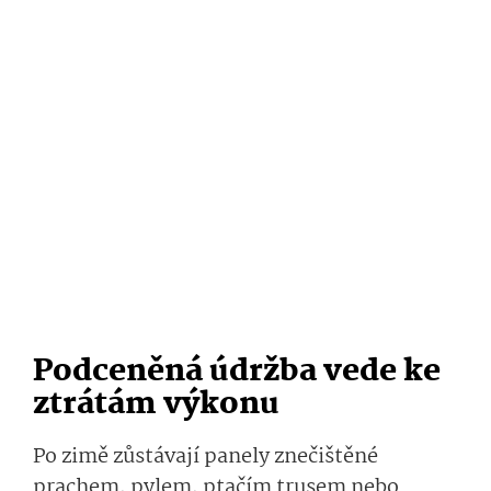
Podceněná údržba vede ke
ztrátám výkonu
Po zimě zůstávají panely znečištěné
prachem, pylem, ptačím trusem nebo