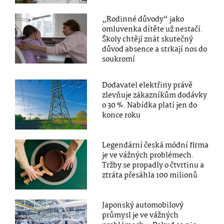
„Rodinné důvody“ jako
omluvenka dítěte už nestačí.
Školy chtějí znát skutečný
důvod absence a strkají nos do
soukromí
Dodavatel elektřiny právě
zlevňuje zákazníkům dodávky
o 30 %. Nabídka platí jen do
konce roku
Legendární česká módní firma
je ve vážných problémech.
Tržby se propadly o čtvrtinu a
ztráta přesáhla 100 milionů
Japonský automobilový
průmysl je ve vážných