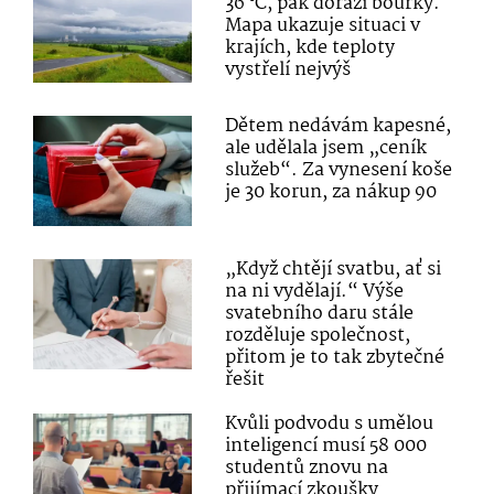
36 °C, pak dorazí bouřky.
Mapa ukazuje situaci v
krajích, kde teploty
vystřelí nejvýš
Dětem nedávám kapesné,
ale udělala jsem „ceník
služeb“. Za vynesení koše
je 30 korun, za nákup 90
„Když chtějí svatbu, ať si
na ni vydělají.“ Výše
svatebního daru stále
rozděluje společnost,
přitom je to tak zbytečné
řešit
Kvůli podvodu s umělou
inteligencí musí 58 000
studentů znovu na
přijímací zkoušky