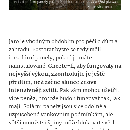
Pokud solární panely po zimě nezkontrolujete, zbytečně přijdete až o 30 % výkonu
Foto
: Shutterstock
Jaro je vhodným obdobím pro péči o dům a
zahradu. Postarat byste se tedy měli
i o solární panely, pokud je máte
nainstalované.
Chcete-li, aby fungovaly na
nejvyšší výkon, zkontrolujte je ještě
předtím, než začne slunce znovu
intenzivněji svítit
. Pak vám mohou ušetřit
více peněz, protože budou fungovat tak, jak
mají. Solární panely jsou sice odolné a
uzpůsobené venkovním podmínkám, ale
větší množství špíny může blokovat světlo