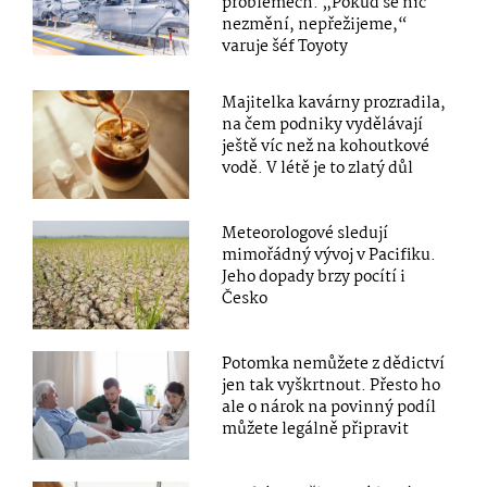
problémech. „Pokud se nic
nezmění, nepřežijeme,“
varuje šéf Toyoty
Majitelka kavárny prozradila,
na čem podniky vydělávají
ještě víc než na kohoutkové
vodě. V létě je to zlatý důl
Meteorologové sledují
mimořádný vývoj v Pacifiku.
Jeho dopady brzy pocítí i
Česko
Potomka nemůžete z dědictví
jen tak vyškrtnout. Přesto ho
ale o nárok na povinný podíl
můžete legálně připravit