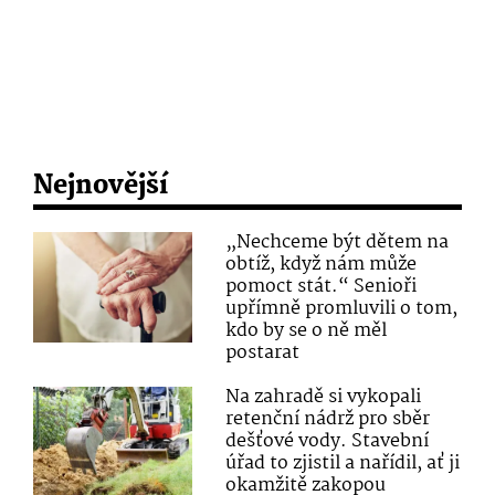
Nejnovější
„Nechceme být dětem na
obtíž, když nám může
pomoct stát.“ Senioři
upřímně promluvili o tom,
kdo by se o ně měl
postarat
Na zahradě si vykopali
retenční nádrž pro sběr
dešťové vody. Stavební
úřad to zjistil a nařídil, ať ji
okamžitě zakopou