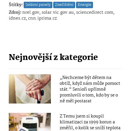
Štítky:
Solární panely
Znečištění
Energie
Zdroj:
nrel.gov, solar.vic.gov.au, sciencedirect.com,
idnes.cz, cnn.iprima.cz
Nejnovější z kategorie
„Nechceme být dětem na
obtíž, když nám může pomoct
stát.“ Senioři upřímně
promluvili o tom, kdo by se o
ně měl postarat
Z Temu jsem si koupil
klimatizaci za 1999 korun a
změřil, o kolik se sníží teplota