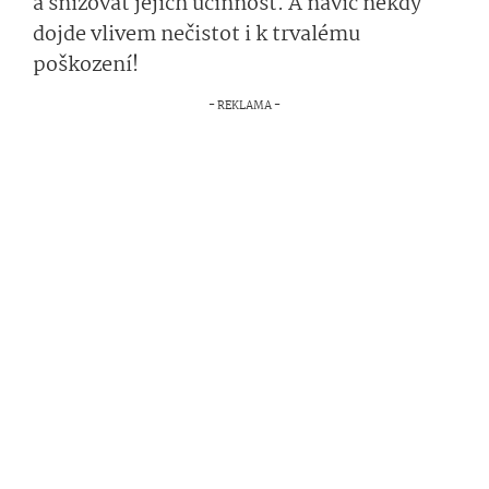
a snižovat jejich účinnost. A navíc někdy
dojde vlivem nečistot i k trvalému
poškození!