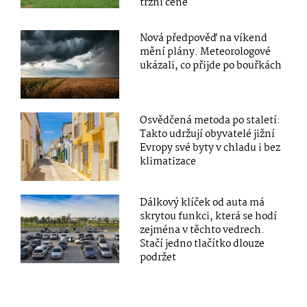
tržní ceně
Nová předpověď na víkend
mění plány. Meteorologové
ukázali, co přijde po bouřkách
Osvědčená metoda po staletí:
Takto udržují obyvatelé jižní
Evropy své byty v chladu i bez
klimatizace
Dálkový klíček od auta má
skrytou funkci, která se hodí
zejména v těchto vedrech.
Stačí jedno tlačítko dlouze
podržet