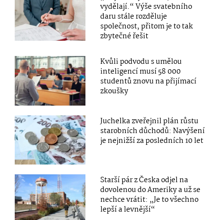
vydělají.“ Výše svatebního
daru stále rozděluje
společnost, přitom je to tak
zbytečné řešit
Kvůli podvodu s umělou
inteligencí musí 58 000
studentů znovu na přijímací
zkoušky
Juchelka zveřejnil plán růstu
starobních důchodů: Navýšení
je nejnižší za posledních 10 let
Starší pár z Česka odjel na
dovolenou do Ameriky a už se
nechce vrátit: „Je to všechno
lepší a levnější“