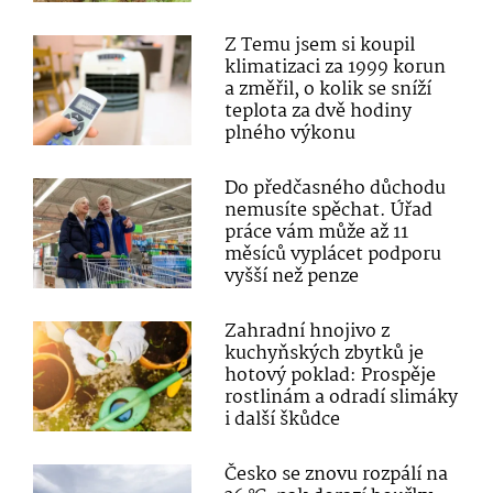
Z Temu jsem si koupil
klimatizaci za 1999 korun
a změřil, o kolik se sníží
teplota za dvě hodiny
plného výkonu
Do předčasného důchodu
nemusíte spěchat. Úřad
práce vám může až 11
měsíců vyplácet podporu
vyšší než penze
Zahradní hnojivo z
kuchyňských zbytků je
hotový poklad: Prospěje
rostlinám a odradí slimáky
i další škůdce
Česko se znovu rozpálí na