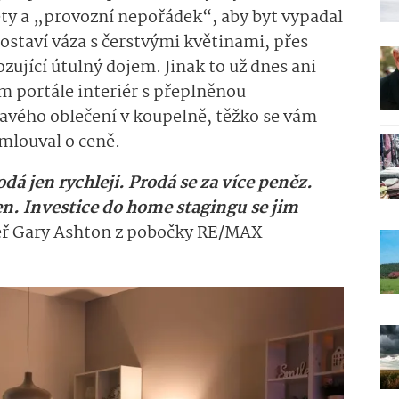
ty a „provozní nepořádek“, aby byt vypadal
postaví váza s čerstvými květinami, přes
zující útulný dojem. Jinak to už dnes ani
ím portále interiér s přeplněnou
avého oblečení v koupelně, těžko se vám
smlouval o ceně.
á jen rychleji. Prodá se za více peněz.
en. Investice do home stagingu se jim
éř Gary Ashton z pobočky RE/MAX