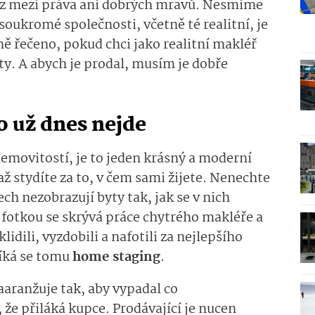
 z mezí práva ani dobrých mravů. Nesmíme
oukromé společnosti, včetně té realitní, je
ě řečeno, pokud chci jako realitní makléř
y. A abych je prodal, musím je dobře
o už dnes nejde
nemovitostí, je to jeden krásný a moderní
až stydíte za to, v čem sami žijete. Nenechte
ech nezobrazují byty tak, jak se v nich
í fotkou se skrývá práce chytrého makléře a
lidili, vyzdobili a nafotili za nejlepšího
Říká se tomu
home staging
.
aaranžuje tak, aby vypadal co
, že přiláká kupce. Prodávající je nucen