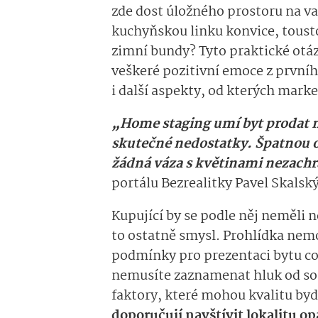
zde dost úložného prostoru na v
kuchyňskou linku konvice, toust
zimní bundy? Tyto praktické otáz
veškeré pozitivní emoce z první
i další aspekty, od kterých mar
„Home staging umí byt prodat n
skutečné nedostatky. Špatnou or
žádná váza s květinami nezachr
portálu Bezrealitky Pavel Skalsk
Kupující by se podle něj neměli 
to ostatně smysl. Prohlídka nemo
podmínky pro prezentaci bytu co
nemusíte zaznamenat hluk od sous
faktory, které mohou kvalitu byd
doporučují navštívit lokalitu 