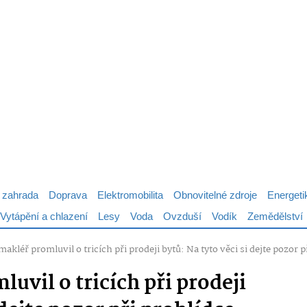
 zahrada
Doprava
Elektromobilita
Obnovitelné zdroje
Energeti
Vytápění a chlazení
Lesy
Voda
Ovzduší
Vodík
Zemědělství
makléř promluvil o tricích při prodeji bytů: Na tyto věci si dejte pozor p
uvil o tricích při prodeji