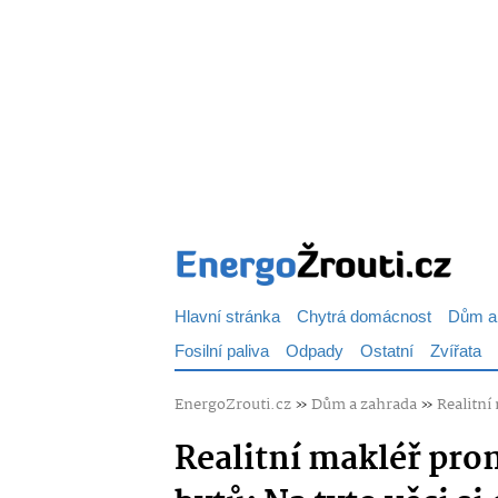
Hlavní stránka
Chytrá domácnost
Dům a
Fosilní paliva
Odpady
Ostatní
Zvířata
EnergoZrouti.cz
»
Dům a zahrada
»
Realitní 
Realitní makléř proml