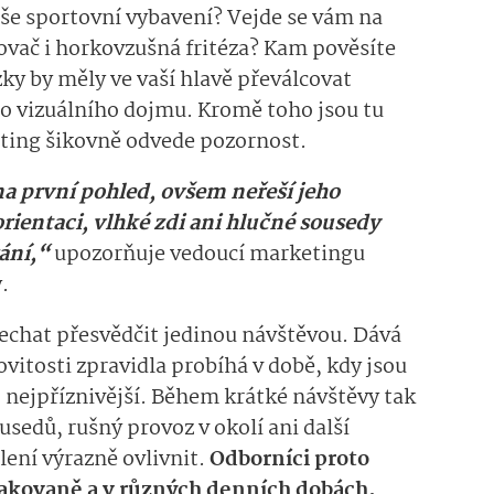
aše sportovní vybavení? Vejde se vám na
ovač i horkovzušná fritéza? Kam pověsíte
ky by měly ve vaší hlavě převálcovat
ho vizuálního dojmu. Kromě toho jsou tu
keting šikovně odvede pozornost.
a první pohled, ovšem neřeší jeho
ientaci, vlhké zdi ani hlučné sousedy
ání,“
upozorňuje vedoucí marketingu
ý.
nechat přesvědčit jedinou návštěvou. Dává
vitosti zpravidla probíhá v době, kdy jsou
 nejpříznivější. Během krátké návštěvy tak
edů, rušný provoz v okolí ani další
lení výrazně ovlivnit.
Odborníci proto
opakovaně a v různých denních dobách.