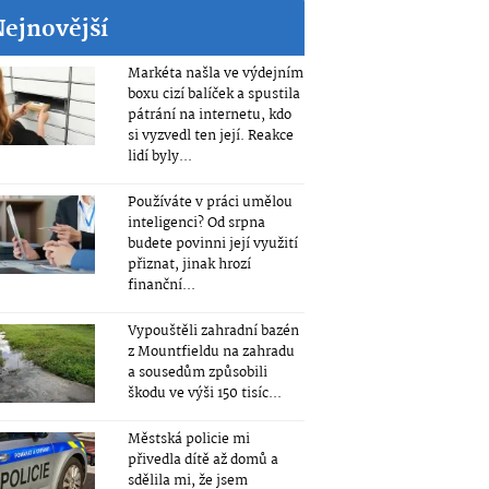
Nejnovější
Markéta našla ve výdejním
boxu cizí balíček a spustila
pátrání na internetu, kdo
si vyzvedl ten její. Reakce
lidí byly...
Používáte v práci umělou
inteligenci? Od srpna
budete povinni její využití
přiznat, jinak hrozí
finanční...
Vypouštěli zahradní bazén
z Mountfieldu na zahradu
a sousedům způsobili
škodu ve výši 150 tisíc...
Městská policie mi
přivedla dítě až domů a
sdělila mi, že jsem