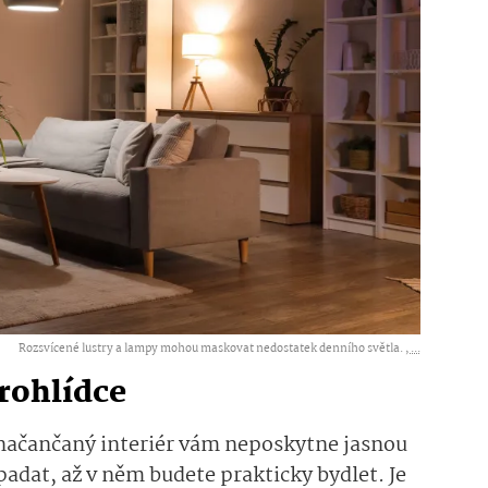
Rozsvícené lustry a lampy mohou maskovat nedostatek denního světla. ,
...
prohlídce
a načančaný interiér vám neposkytne jasnou
padat, až v něm budete prakticky bydlet. Je