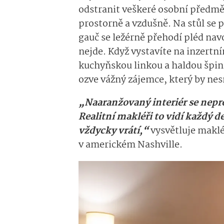
odstranit veškeré osobní předmě
prostorně a vzdušně. Na stůl se 
gauč se ležérně přehodí pléd navo
nejde. Když vystavíte na inzertn
kuchyňskou linkou a haldou špin
ozve vážný zájemce, který by ne
„Naaranžovaný interiér se neprod
Realitní makléři to vidí každý d
vždycky vrátí,“
vysvětluje makl
v americkém Nashville.