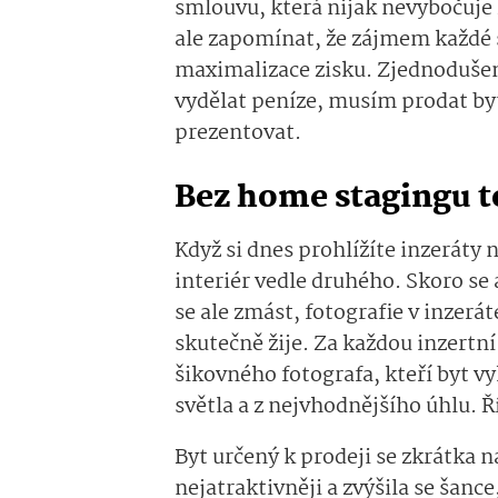
smlouvu, která nijak nevybočuje
ale zapomínat, že zájmem každé s
maximalizace zisku. Zjednodušen
vydělat peníze, musím prodat byt
prezentovat.
Bez home stagingu t
Když si dnes prohlížíte inzeráty 
interiér vedle druhého. Skoro se 
se ale zmást, fotografie v inzerát
skutečně žije. Za každou inzertn
šikovného fotografa, kteří byt vyk
světla a z nejvhodnějšího úhlu. 
Byt určený k prodeji se zkrátka n
nejatraktivněji a zvýšila se šance