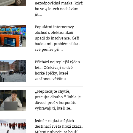
nezodpovědná matka, když
ho ve 4 letech nechávám
jít...
Populární internetový
obchod s elektronikou
upadl do insolvence. Češi
budou mít problém získat
své peníze při...
Přichází nejteplejší týden
léta: Očekávají se dvě
horké špičky, které
zasáhnou většinu...
„Nepracujte chytře,
pracujte dlouho.“ Tohle je
důvod, proč v korporátu
vyhrávají ti, kteří se...
Jedné z nejkrásnějších
destinací světa hrozí zkáza.
Místní průvodci se bouří