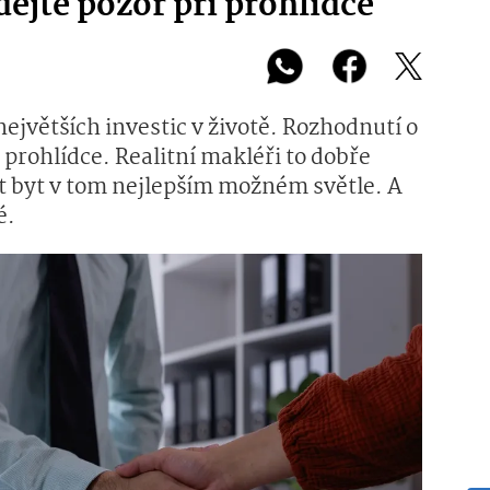
 dejte pozor při prohlídce
ejvětších investic v životě. Rozhodnutí o
é prohlídce. Realitní makléři to dobře
vit byt v tom nejlepším možném světle. A
é.