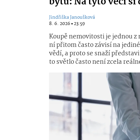
bytů: Na tyto věci si
Jindřiška Janoušková
8. 6. 2026 ▪ 23:59
Koupě nemovitosti je jednou z n
ní přitom často závisí na jedin
vědí, a proto se snaží předsta
to světlo často není zcela reáln