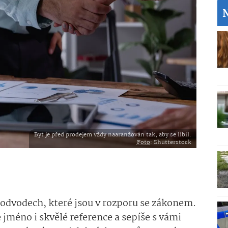
Byt je před prodejem vždy naaranžován tak, aby se líbil.
Foto
: Shutterstock
odvodech, které jsou v rozporu se zákonem.
 jméno i skvělé reference a sepíše s vámi