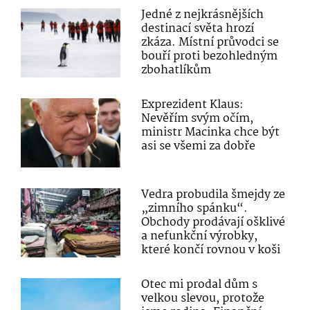
Jedné z nejkrásnějších
destinací světa hrozí
zkáza. Místní průvodci se
bouří proti bezohledným
zbohatlíkům
Exprezident Klaus:
Nevěřím svým očím,
ministr Macinka chce být
asi se všemi za dobře
Vedra probudila šmejdy ze
„zimního spánku“.
Obchody prodávají ošklivé
a nefunkční výrobky,
které končí rovnou v koši
Otec mi prodal dům s
velkou slevou, protože