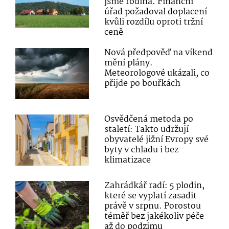
jsme rodina. Finanční
úřad požadoval doplacení
kvůli rozdílu oproti tržní
ceně
Nová předpověď na víkend
mění plány.
Meteorologové ukázali, co
přijde po bouřkách
Osvědčená metoda po
staletí: Takto udržují
obyvatelé jižní Evropy své
byty v chladu i bez
klimatizace
Zahrádkář radí: 5 plodin,
které se vyplatí zasadit
právě v srpnu. Porostou
téměř bez jakékoliv péče
až do podzimu