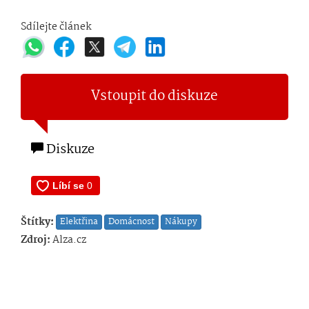
Sdílejte článek
Vstoupit do diskuze
Diskuze
Štítky:
Elektřina
Domácnost
Nákupy
Zdroj:
Alza.cz