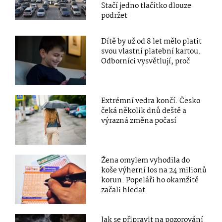
Stačí jedno tlačítko dlouze
podržet
Dítě by už od 8 let mělo platit
svou vlastní platební kartou.
Odborníci vysvětlují, proč
Extrémní vedra končí. Česko
čeká několik dnů deště a
výrazná změna počasí
Žena omylem vyhodila do
koše výherní los na 24 milionů
korun. Popeláři ho okamžitě
začali hledat
Jak se připravit na pozorování