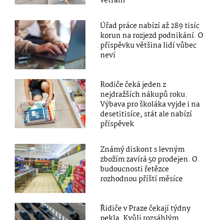
větrání
Úřad práce nabízí až 289 tisíc
korun na rozjezd podnikání. O
příspěvku většina lidí vůbec
neví
Rodiče čeká jeden z
nejdražších nákupů roku.
Výbava pro školáka vyjde i na
desetitisíce, stát ale nabízí
příspěvek
Známý diskont s levným
zbožím zavírá 50 prodejen. O
budoucnosti řetězce
rozhodnou příští měsíce
Řidiče v Praze čekají týdny
pekla. Kvůli rozsáhlým