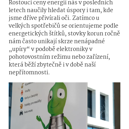
Rostoucí ceny energií nás v posledních
letech naučily hledat úspory i tam, kde
jsme dříve přivírali oči. Zatímco u
velkých spotřebičů se orientujeme podle
energetických štítků, stovky korun ročně
nám často unikají skrze nenápadné
„upíry“ v podobě elektroniky v
pohotovostním režimu nebo zařízení,
která běží zbytečně i v době naší
nepřítomnosti.