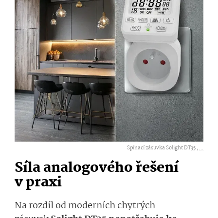
Spínací zásuvka Solight DT35 ,
...
Síla analogového řešení
v praxi
Na rozdíl od moderních chytrých