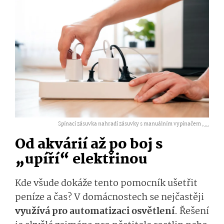
Spínací zásuvka nahradí zásuvky s manuálním vypínačem ,
...
Od akvárií až po boj s
„upíří“ elektřinou
Kde všude dokáže tento pomocník ušetřit
peníze a čas? V domácnostech se nejčastěji
využívá pro automatizaci osvětlení
. Řešení