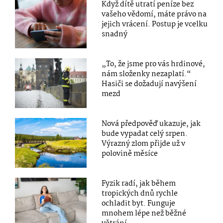
Když dítě utratí peníze bez
vašeho vědomí, máte právo na
jejich vrácení. Postup je vcelku
snadný
„To, že jsme pro vás hrdinové,
nám složenky nezaplatí.“
Hasiči se dožadují navýšení
mezd
Nová předpověď ukazuje, jak
bude vypadat celý srpen.
Výrazný zlom přijde už v
polovině měsíce
Fyzik radí, jak během
tropických dnů rychle
ochladit byt. Funguje
mnohem lépe než běžné