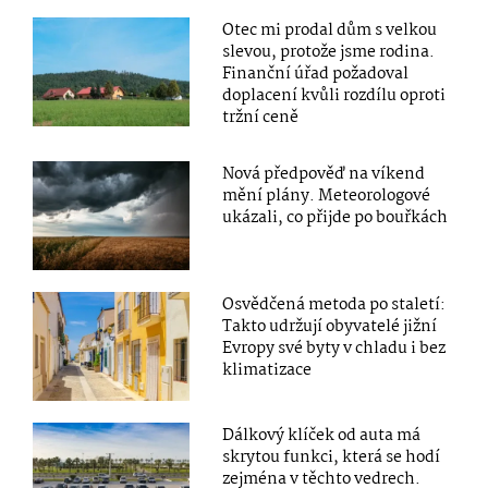
Otec mi prodal dům s velkou
slevou, protože jsme rodina.
Finanční úřad požadoval
doplacení kvůli rozdílu oproti
tržní ceně
Nová předpověď na víkend
mění plány. Meteorologové
ukázali, co přijde po bouřkách
Osvědčená metoda po staletí:
Takto udržují obyvatelé jižní
Evropy své byty v chladu i bez
klimatizace
Dálkový klíček od auta má
skrytou funkci, která se hodí
zejména v těchto vedrech.