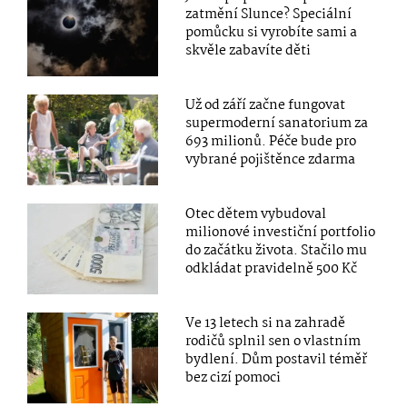
zatmění Slunce? Speciální
pomůcku si vyrobíte sami a
skvěle zabavíte děti
Už od září začne fungovat
supermoderní sanatorium za
693 milionů. Péče bude pro
vybrané pojištěnce zdarma
Otec dětem vybudoval
milionové investiční portfolio
do začátku života. Stačilo mu
odkládat pravidelně 500 Kč
Ve 13 letech si na zahradě
rodičů splnil sen o vlastním
bydlení. Dům postavil téměř
bez cizí pomoci